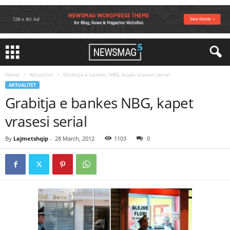
Home
Aktualitet
Grabitja e bankes NBG, kapet vrasesi serial
AKTUALITET
Grabitja e bankes NBG, kapet
vrasesi serial
By
Lajmetshqip
-
28 March, 2012
1103
0