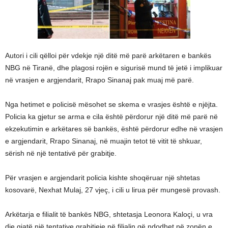
Autori i cili qëlloi për vdekje një ditë më parë arkëtaren e bankës
NBG në Tiranë, dhe plagosi rojën e sigurisë mund të jetë i implikuar
në vrasjen e argjendarit, Rrapo Sinanaj pak muaj më parë.
Nga hetimet e policisë mësohet se skema e vrasjes është e njëjta.
Policia ka gjetur se arma e cila është përdorur një ditë më parë në
ekzekutimin e arkëtares së bankës, është përdorur edhe në vrasjen
e argjendarit, Rrapo Sinanaj, në muajin tetot të vitit të shkuar,
sërish në një tentativë për grabitje.
Për vrasjen e argjendarit policia kishte shoqëruar një shtetas
kosovarë, Nexhat Mulaj, 27 vjeç, i cili u lirua për mungesë provash.
Arkëtarja e filialit të bankës NBG, shtetasja Leonora Kaloçi, u vra
dje gjatë një tentative grabitjeje në filialin që ndodhet në zonën e