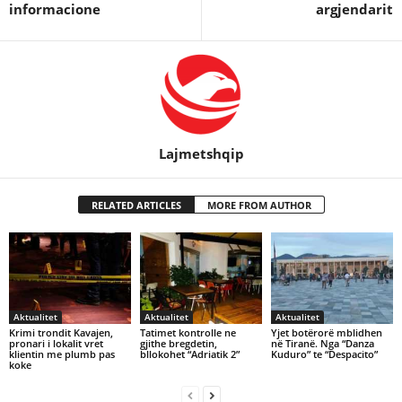
informacione
argjendarit
Lajmetshqip
RELATED ARTICLES
MORE FROM AUTHOR
Aktualitet
Aktualitet
Aktualitet
Krimi trondit Kavajen,
Tatimet kontrolle ne
Yjet botërorë mblidhen
pronari i lokalit vret
gjithe bregdetin,
në Tiranë. Nga “Danza
klientin me plumb pas
bllokohet “Adriatik 2”
Kuduro” te “Despacito”
koke