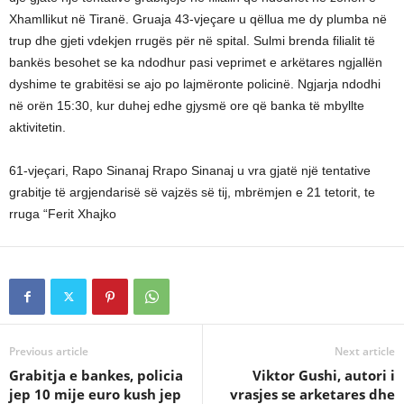
Xhamllikut në Tiranë. Gruaja 43-vjeçare u qëllua me dy plumba në
trup dhe gjeti vdekjen rrugës për në spital. Sulmi brenda filialit të
bankës besohet se ka ndodhur pasi veprimet e arkëtares ngjallën
dyshime te grabitësi se ajo po lajmëronte policinë. Ngjarja ndodhi
në orën 15:30, kur duhej edhe gjysmë ore që banka të mbyllte
aktivitetin.
61-vjeçari, Rapo Sinanaj Rrapo Sinanaj u vra gjatë një tentative
grabitje të argjendarisë së vajzës së tij, mbrëmjen e 21 tetorit, te
rruga “Ferit Xhajko
Previous article
Next article
Grabitja e bankes, policia
Viktor Gushi, autori i
jep 10 mije euro kush jep
vrasjes se arketares dhe