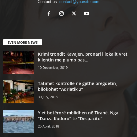
Contact us:
contact@yoursite.com
EVEN MORE NEWS
Krimi trondit Kavajen, pronari i lokalit vret
klientin me plumb pas...
10 December, 2019
Tatimet kontrolle ne gjithe bregdetin,
bllokohet “Adriatik 2”
30 July, 2018
Yjet botërorë mblidhen në Tiranë. Nga
“Danza Kuduro” te “Despacito”
25 April, 2018