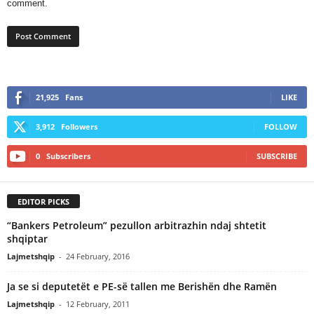
comment.
21,925
Fans
LIKE
3,912
Followers
FOLLOW
0
Subscribers
SUBSCRIBE
EDITOR PICKS
“Bankers Petroleum” pezullon arbitrazhin ndaj shtetit
shqiptar
Lajmetshqip
-
24 February, 2016
Ja se si deputetët e PE-së tallen me Berishën dhe Ramën
Lajmetshqip
-
12 February, 2011