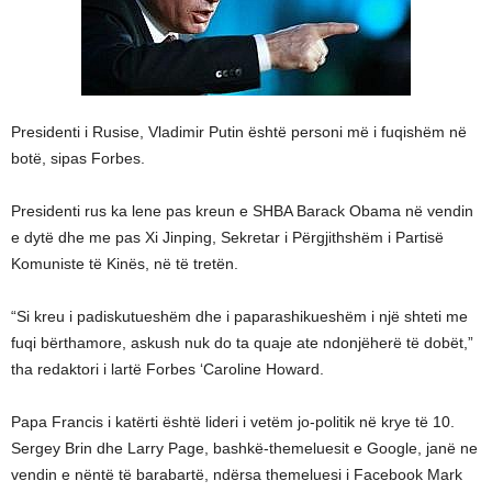
Presidenti i Rusise, Vladimir Putin është personi më i fuqishëm në
botë, sipas Forbes.
Presidenti rus ka lene pas kreun e SHBA Barack Obama në vendin
e dytë dhe me pas Xi Jinping, Sekretar i Përgjithshëm i Partisë
Komuniste të Kinës, në të tretën.
“Si kreu i padiskutueshëm dhe i paparashikueshëm i një shteti me
fuqi bërthamore, askush nuk do ta quaje ate ndonjëherë të dobët,”
tha redaktori i lartë Forbes ‘Caroline Howard.
Papa Francis i katërti është lideri i vetëm jo-politik në krye të 10.
Sergey Brin dhe Larry Page, bashkë-themeluesit e Google, janë ne
vendin e nëntë të barabartë, ndërsa themeluesi i Facebook Mark