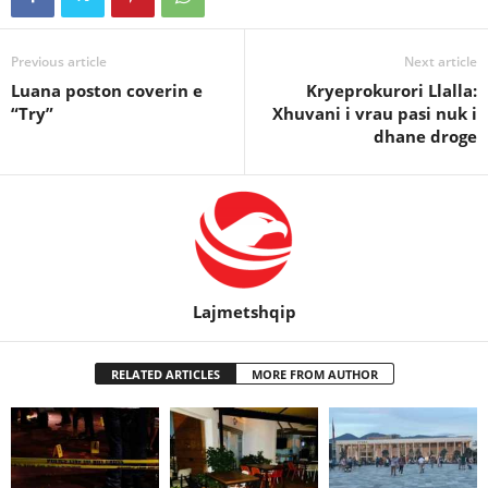
Previous article
Next article
Luana poston coverin e
Kryeprokurori Llalla:
“Try”
Xhuvani i vrau pasi nuk i
dhane droge
Lajmetshqip
RELATED ARTICLES
MORE FROM AUTHOR