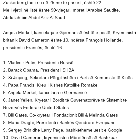
Zuckerberg,the i riu në 25 me te pasurit, është 22.
Me i vjetri në listë është 90-vjeçari, mbret i Arabisë Saudite,
Abdullah bin Abdul Aziz Al Saud.
Angela Merkel, kancelarja e Gjermanisë është e pestë, Kryeministri
britanik David Cameron është 10, ndërsa François Hollande,
presidenti i Francës, është 16.
1. Vladimir Putin, President i Rusisë
2. Barack Obama, President i SHBA
3. Xi Jinping, Sekretar i Përgjithshëm i Partisë Komuniste të Kinës
4. Papa Francis, Kreu i Kishës Katolike Romake
5. Angela Merkel, kancelarja e Gjermanisë
6. Janet Yellen, Kryetar i Bordit të Guvernatorëve të Sistemit të
Rezervës Federale United States
7. Bill Gates, Co-kryetar i Fondacionit Bill & Melinda Gates
8. Mario Draghi, Presidenti i Bankës Qendrore Evropiane
9. Sergey Brin dhe Larry Page, bashkëthemeluesit e Google
10. David Cameron, kryeministri i Mbretërisë së Bashkuar