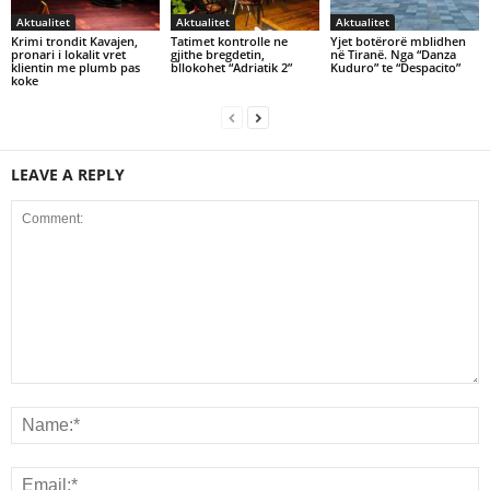
Aktualitet
Aktualitet
Aktualitet
Krimi trondit Kavajen,
Tatimet kontrolle ne
Yjet botërorë mblidhen
pronari i lokalit vret
gjithe bregdetin,
në Tiranë. Nga “Danza
klientin me plumb pas
bllokohet “Adriatik 2”
Kuduro” te “Despacito”
koke
LEAVE A REPLY