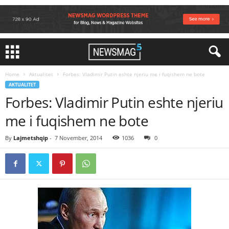
Home
Aktualitet
Forbes: Vladimir Putin eshte njeriu me i fuqishem ne bote
AKTUALITET
Forbes: Vladimir Putin eshte njeriu
me i fuqishem ne bote
By
Lajmetshqip
-
7 November, 2014
1036
0