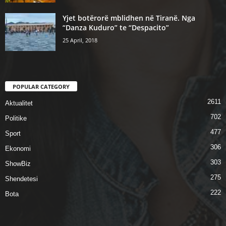
Yjet botërorë mblidhen në Tiranë. Nga
“Danza Kuduro” te “Despacito”
25 April, 2018
POPULAR CATEGORY
2611
Aktualitet
702
Politike
477
Sport
306
Ekonomi
303
ShowBiz
275
Shendetesi
222
Bota