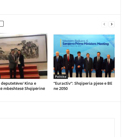
Politike
e deputetëve/ Kina e
“Euractiv”: Shqiperia pjese e BE
të mbështesë Shqipërinë
ne 2050