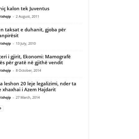
niç kalon tek Juventus
tshqip
-
2 August, 2011
en taksat e duhanit, gjoba për
npirësit
tshqip
-
13 July, 2010
eri i gjirit, Ekonomi: Mamografë
zës për gratë në gjithë vendit
tshqip
-
8 October, 2014
 leshon 20 leje legalizimi, nder ta
 xhaxhai i Azem Hajdarit
tshqip
-
27 March, 2014