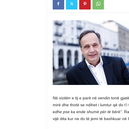
Në vizitën e tij e parë në vendin tonë gja
mirë dhe thotë se ndihet i lumtur që do t’i 
edhe pse ka ende shumë për të bërë”.
Rap
vijë dita kur ne do të jemi të bashkuar në