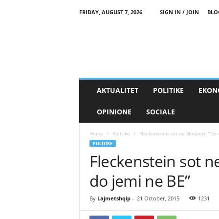
FRIDAY, AUGUST 7, 2026
SIGN IN / JOIN
BLO
AKTUALITET
POLITIKE
EKON
OPINIONE
SOCIALE
Home
Politike
Fleckenstein sot ne Shqiperi: “Do v
POLITIKE
Fleckenstein sot ne
do jemi ne BE”
By
Lajmetshqip
-
21 October, 2015
1231