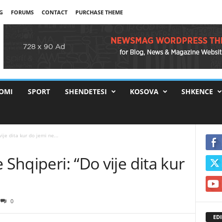
G
FORUMS
CONTACT
PURCHASE THEME
OMI
SPORT
SHENDETESI
KOSOVA
SHKENCE
ije dita kur do jemi ne...
 Shqiperi: “Do vije dita kur
0
EDI