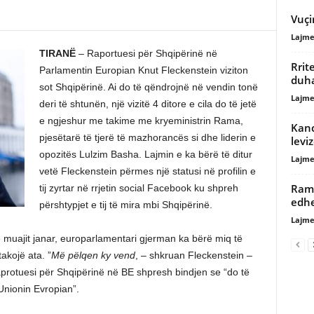
Vuçi
Lajme
TIRANË
– Raportuesi për Shqipërinë në
Rrit
Parlamentin Europian Knut Fleckenstein viziton
duha
sot Shqipërinë. Ai do të qëndrojnë në vendin tonë
Lajme
deri të shtunën, një vizitë 4 ditore e cila do të jetë
e ngjeshur me takime me kryeministrin Rama,
Kanc
pjesëtarë të tjerë të mazhorancës si dhe liderin e
levi
opozitës Lulzim Basha. Lajmin e ka bërë të ditur
Lajme
vetë Fleckenstein përmes një statusi në profilin e
Rama
tij zyrtar në rrjetin social Facebook ku shpreh
edhe
përshtypjet e tij të mira mbi Shqipërinë.
Lajme
të muajit janar, europarlamentari gjerman ka bërë miq të
takojë ata. ”
Më pëlqen ky vend
, – shkruan Fleckenstein –
rotuesi për Shqipërinë në BE shpresh bindjen se “do të
 Unionin Evropian”.