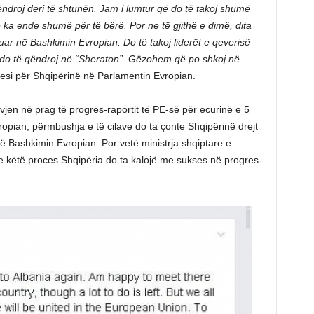
ëndroj deri të shtunën. Jam i lumtur që do të takoj shumë
ka ende shumë për të bërë. Por ne të gjithë e dimë, dita
hkuar në Bashkimin Evropian. Do të takoj liderët e qeverisë
e do të qëndroj në “Sheraton”. Gëzohem që po shkoj në
si për Shqipërinë në Parlamentin Evropian.
vjen në prag të progres-raportit të PE-së për ecurinë e 5
ropian, përmbushja e të cilave do ta çonte Shqipërinë drejt
 Bashkimin Evropian. Por vetë ministrja shqiptare e
e këtë proces Shqipëria do ta kalojë me sukses në progres-