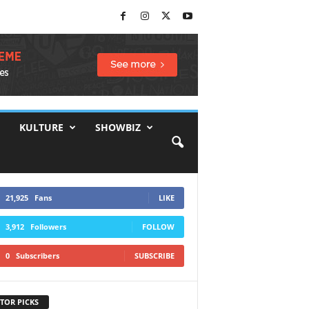
KULTURE
SHOWBIZ
21,925
Fans
LIKE
3,912
Followers
FOLLOW
0
Subscribers
SUBSCRIBE
TOR PICKS