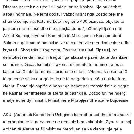
Dinamo për tek një treg i ri i ndërtuar në Kashar. Kjo nuk është
aspak normale. Ne jemi goditur vazhdimisht nga Bozdo prej më
shumë se një viti. Këtu në këtë treg janë 480 biznese, objekte të
pajisura me licensë dhe me gjithçka duhet”, përmbyll fjalën e tij
Alfred Bozhiqi, kryetar i Shoqatës të Mbrojtjes së Konsumatorit.
Sulmet e qëllimta të bashkisë Në të njëjtën vijë mendimi është edhe
kryetari i Shoqatës Ushqimore, Dhurim Ismailati. Sipas tij, po
dëmtohet rëndë imazhi i tregut nga akuzat e pavenda të Bashkisë
së Tiranës. Sipas Ismailatit, akoma elementë të administratës së
kaluar kanë mbetur në institucione të shtetit. “Akoma ka elementë
të qeverisë së kaluar që tentojnë të na godasin. Këtu nuk ka fare
cianur. Është një shpifje e hapur që bëhet për transferimin e tregut
në Kashar për interesa të afërta të bashkisë. Bozdo futi në ngërç
madje edhe dy ministri, Ministrinë e Mbrojtjes dhe atë të Bujqësisë.
AKU, (Autoriteti Kombëtar i Ushqimit) ka ardhur sot dhe bëri analiza
të produkteve të ndryshme në treg, siç bën zakonisht. Zyrtarë të saj
erdhën të alarmuar fillimisht se menduan se ka cianur, gjë që e