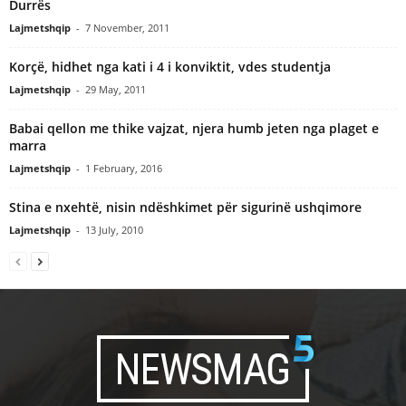
Durrës
Lajmetshqip
-
7 November, 2011
Korçë, hidhet nga kati i 4 i konviktit, vdes studentja
Lajmetshqip
-
29 May, 2011
Babai qellon me thike vajzat, njera humb jeten nga plaget e
marra
Lajmetshqip
-
1 February, 2016
Stina e nxehtë, nisin ndëshkimet për sigurinë ushqimore
Lajmetshqip
-
13 July, 2010