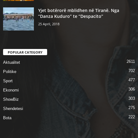
Yjet botërorë mblidhen në Tiranë. Nga
“Danza Kuduro” te “Despacito”
25 April, 2018
POPULAR CATEGORY
2611
Aktualitet
702
Politike
477
Sport
306
Ekonomi
303
ShowBiz
275
Shendetesi
222
Bota