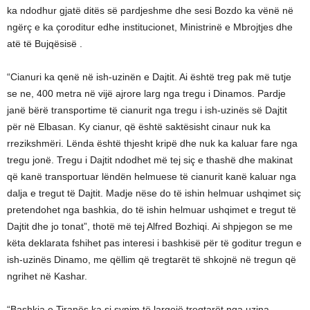
ka ndodhur gjatë ditës së pardjeshme dhe sesi Bozdo ka vënë në
ngërç e ka çoroditur edhe institucionet, Ministrinë e Mbrojtjes dhe
atë të Bujqësisë .
“Cianuri ka qenë në ish-uzinën e Dajtit. Ai është treg pak më tutje
se ne, 400 metra në vijë ajrore larg nga tregu i Dinamos. Pardje
janë bërë transportime të cianurit nga tregu i ish-uzinës së Dajtit
për në Elbasan. Ky cianur, që është saktësisht cinaur nuk ka
rrezikshmëri. Lënda është thjesht kripë dhe nuk ka kaluar fare nga
tregu jonë. Tregu i Dajtit ndodhet më tej siç e thashë dhe makinat
që kanë transportuar lëndën helmuese të cianurit kanë kaluar nga
dalja e tregut të Dajtit. Madje nëse do të ishin helmuar ushqimet siç
pretendohet nga bashkia, do të ishin helmuar ushqimet e tregut të
Dajtit dhe jo tonat”, thotë më tej Alfred Bozhiqi. Ai shpjegon se me
këta deklarata fshihet pas interesi i bashkisë për të goditur tregun e
ish-uzinës Dinamo, me qëllim që tregtarët të shkojnë në tregun që
ngrihet në Kashar.
“Bashkia e Tiranës ka si synim të largojë tregtarët nga uzina