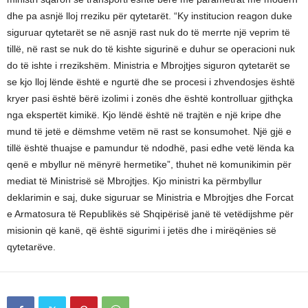
dhe pa asnjë lloj rreziku për qytetarët. “Ky institucion reagon duke
siguruar qytetarët se në asnjë rast nuk do të merrte një veprim të
tillë, në rast se nuk do të kishte sigurinë e duhur se operacioni nuk
do të ishte i rrezikshëm. Ministria e Mbrojtjes siguron qytetarët se
se kjo lloj lënde është e ngurtë dhe se procesi i zhvendosjes është
kryer pasi është bërë izolimi i zonës dhe është kontrolluar gjithçka
nga ekspertët kimikë. Kjo lëndë është në trajtën e një kripe dhe
mund të jetë e dëmshme vetëm në rast se konsumohet. Një gjë e
tillë është thuajse e pamundur të ndodhë, pasi edhe vetë lënda ka
qenë e mbyllur në mënyrë hermetike”, thuhet në komunikimin për
mediat të Ministrisë së Mbrojtjes. Kjo ministri ka përmbyllur
deklarimin e saj, duke siguruar se Ministria e Mbrojtjes dhe Forcat
e Armatosura të Republikës së Shqipërisë janë të vetëdijshme për
misionin që kanë, që është sigurimi i jetës dhe i mirëqënies së
qytetarëve.