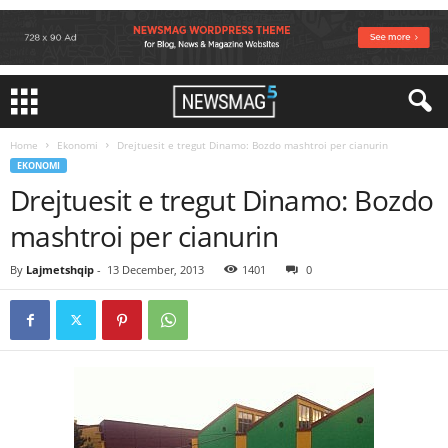
Home
Ekonomi
Drejtuesit e tregut Dinamo: Bozdo mashtroi per cianurin
EKONOMI
Drejtuesit e tregut Dinamo: Bozdo
mashtroi per cianurin
By
Lajmetshqip
-
13 December, 2013
1401
0