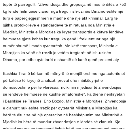
tepër të parregullt. “Zhvendosja dhe groposja në mes të ditës e 750
kg lëndë helmuese cianur nga tregu i ish-uzinës Dinamo është një
turp e papërgjegjëshmëri e madhe dhe një akt kriminal. Larg të
gjitha protokolleve e standardeve të miratuara nga Ministria e
Mjedisit, Ministria e Mbrojtjes ka kryer transportin e këtyre lëndëve
helmuese gjatë kohës kur tregu ka qenë i frekuentuar nga një
numër shumë i madh qytetarësh. Me këtë transport, Ministria e
Mbrojtjes ka vënë në rrezik jo vetëm tregtarët në ish-uzinën
Dinamo, por edhe qytetarët e shumtë që kanë qenë prezent aty.
Bashkia Tiranë kërkon në mënyrë të menjëhershme nga autoritetet
përkatëse të kryejnë analizat, provat dhe mbikëqyrjet e
domosdoshme për të vlerësuar ndikimin mjedisor të zhvendosjes
së lëndëve helmuese në kushte amatoreske”, ka thënë nënkryetari
i Bashkisë së Tiranës, Eno Bozdo. Ministria e Mbrojtjes: Zhvendosja
e cianurit nuk është rrezik për qytetarët Ministria e Mbrojtjes ka
bërë të ditur se në një operacion në bashkëpunim me Ministrinë e
Mjedisit ka bërë të mundur zhvendosjen e lëndës së cianurit. Kjo
ministri sqaron se transporti është bërë me parametrat më modern