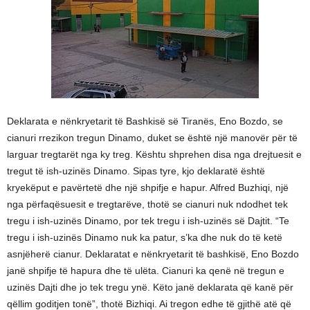
Deklarata e nënkryetarit të Bashkisë së Tiranës, Eno Bozdo, se
cianuri rrezikon tregun Dinamo, duket se është një manovër për të
larguar tregtarët nga ky treg. Kështu shprehen disa nga drejtuesit e
tregut të ish-uzinës Dinamo. Sipas tyre, kjo deklaratë është
kryekëput e pavërtetë dhe një shpifje e hapur. Alfred Buzhiqi, një
nga përfaqësuesit e tregtarëve, thotë se cianuri nuk ndodhet tek
tregu i ish-uzinës Dinamo, por tek tregu i ish-uzinës së Dajtit. “Te
tregu i ish-uzinës Dinamo nuk ka patur, s’ka dhe nuk do të ketë
asnjëherë cianur. Deklaratat e nënkryetarit të bashkisë, Eno Bozdo
janë shpifje të hapura dhe të ulëta. Cianuri ka qenë në tregun e
uzinës Dajti dhe jo tek tregu ynë. Këto janë deklarata që kanë për
qëllim goditjen tonë”, thotë Bizhiqi. Ai tregon edhe të gjithë atë që