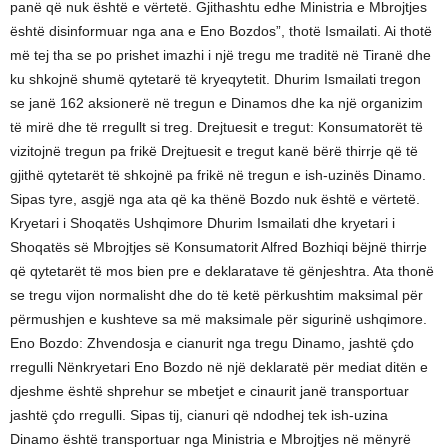
panë që nuk është e vërtetë. Gjithashtu edhe Ministria e Mbrojtjes
është disinformuar nga ana e Eno Bozdos”, thotë Ismailati. Ai thotë
më tej tha se po prishet imazhi i një tregu me traditë në Tiranë dhe
ku shkojnë shumë qytetarë të kryeqytetit. Dhurim Ismailati tregon
se janë 162 aksionerë në tregun e Dinamos dhe ka një organizim
të mirë dhe të rregullt si treg. Drejtuesit e tregut: Konsumatorët të
vizitojnë tregun pa frikë Drejtuesit e tregut kanë bërë thirrje që të
gjithë qytetarët të shkojnë pa frikë në tregun e ish-uzinës Dinamo.
Sipas tyre, asgjë nga ata që ka thënë Bozdo nuk është e vërtetë.
Kryetari i Shoqatës Ushqimore Dhurim Ismailati dhe kryetari i
Shoqatës së Mbrojtjes së Konsumatorit Alfred Bozhiqi bëjnë thirrje
që qytetarët të mos bien pre e deklaratave të gënjeshtra. Ata thonë
se tregu vijon normalisht dhe do të ketë përkushtim maksimal për
përmushjen e kushteve sa më maksimale për sigurinë ushqimore.
Eno Bozdo: Zhvendosja e cianurit nga tregu Dinamo, jashtë çdo
rregulli Nënkryetari Eno Bozdo në një deklaratë për mediat ditën e
djeshme është shprehur se mbetjet e cinaurit janë transportuar
jashtë çdo rregulli. Sipas tij, cianuri që ndodhej tek ish-uzina
Dinamo është transportuar nga Ministria e Mbrojtjes në mënyrë