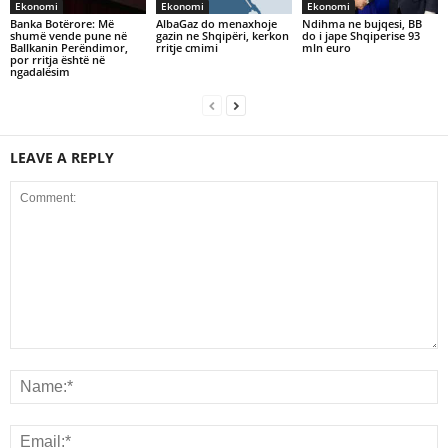
Ekonomi
Ekonomi
Ekonomi
Banka Botërore: Më
AlbaGaz do menaxhoje
Ndihma ne bujqesi, BB
shumë vende pune në
gazin ne Shqipëri, kerkon
do i jape Shqiperise 93
Ballkanin Perëndimor,
rritje cmimi
mln euro
por rritja është në
ngadalësim
LEAVE A REPLY