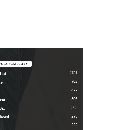
PULAR CATEGORY
2611
itet
702
ke
477
306
omi
303
Biz
275
etesi
222