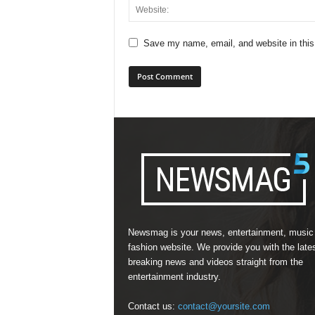
Save my name, email, and website in this
Newsmag is your news, entertainment, music
fashion website. We provide you with the late
breaking news and videos straight from the
entertainment industry.
Contact us:
contact@yoursite.com