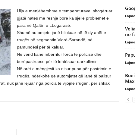
Goog
Ulja e menjëhershme e temperaturave, shoqëruar
Lajme
gjatë natës me reshje bore ka sjellë problemet e
para në Qafën e LLogarasë.
Veli
Shumë automjete janë bllokuar në të dy anët e
ne f
rrugës në segmentin Vlorë-Sarandë, në
Lajme
pamundësi për të kaluar.
Papu
Në vend kanë mbërritur forca të policisë dhe
borëpastruese për të lehtësuar qarkullimin.
Lajme
Në orët e mëngjesit ka nisur puna për pastrimin e
Boei
rrugës, ndërkohë që automjetet që janë të pajisur
Max 
rat, nuk janë lejuar nga policia të vijojnë rrugën, për shkak
Lajme