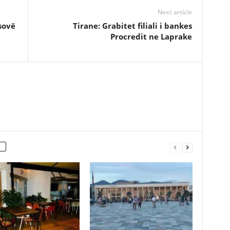
Next article
sovë
Tirane: Grabitet filiali i bankes
Procredit ne Laprake