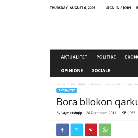
THURSDAY, AUGUST 6, 2026
SIGN IN / JOIN
AKTUALITET
POLITIKE
EKON
OPINIONE
SOCIALE
Home
Aktualitet
Bora bllokon qarkullimin ne Llo
AKTUALITET
Bora bllokon qarku
By
Lajmetshqip
-
20 December, 2011
1055