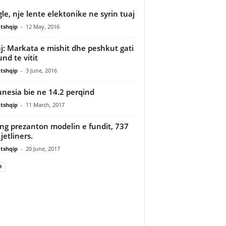
le, nje lente elektonike ne syrin tuaj
tshqip
-
12 May, 2016
aj: Markata e mishit dhe peshkut gati
und te vitit
tshqip
-
3 June, 2016
nesia bie ne 14.2 perqind
tshqip
-
11 March, 2017
ng prezanton modelin e fundit, 737
jetliners.
tshqip
-
20 June, 2017