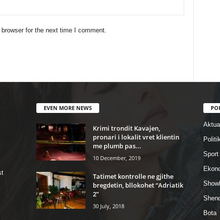
 browser for the next time I comment.
EVEN MORE NEWS
PO
Aktual
Krimi trondit Kavajen,
pronari i lokalit vret klientin
Politi
me plumb pas...
Sport
10 December, 2019
Ekon
st
Tatimet kontrolle ne gjithe
Show
bregdetin, bllokohet “Adriatik
2”
Shend
30 July, 2018
Bota