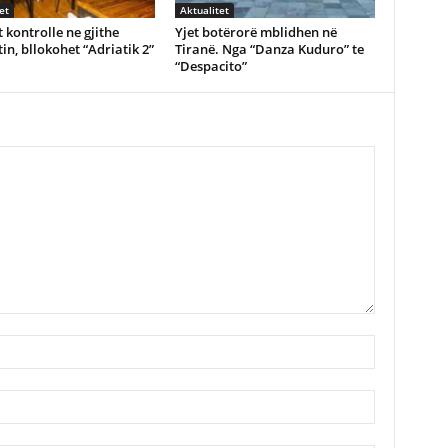
et
Aktualitet
 kontrolle ne gjithe
Yjet botërorë mblidhen në
in, bllokohet “Adriatik 2”
Tiranë. Nga “Danza Kuduro” te
“Despacito”