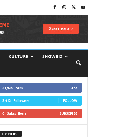
KULTURE
SHOWBIZ
21,925
Fans
LIKE
3,912
Followers
FOLLOW
0
Subscribers
SUBSCRIBE
TOR PICKS