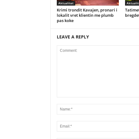
Aktualitet
Aktualit
Krimi trondit Kavajen, pronari i
Tatimet
lokalit vret klientin me plumb
bregdet
pas koke
LEAVE A REPLY