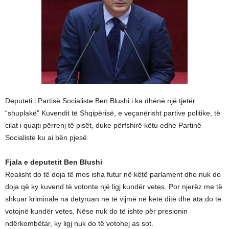
Deputeti i Partisë Socialiste Ben Blushi i ka dhënë një tjetër
“shuplakë” Kuvendit të Shqipërisë, e veçanërisht partive politike, të
cilat i quajti përrenj të pisët, duke përfshirë këtu edhe Partinë
Socialiste ku ai bën pjesë.
Fjala e deputetit Ben Blushi
Realisht do të doja të mos isha futur në këtë parlament dhe nuk do
doja që ky kuvend të votonte një ligj kundër vetes. Por njerëz me të
shkuar kriminale na detyruan ne të vijmë në këtë ditë dhe ata do të
votojnë kundër vetes. Nëse nuk do të ishte për presionin
ndërkombëtar, ky ligj nuk do të votohej as sot.