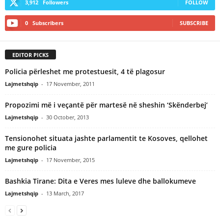
3,912
Followers
FOLLOW
0
Subscribers
SUBSCRIBE
EDITOR PICKS
Policia përleshet me protestuesit, 4 të plagosur
Lajmetshqip
-
17 November, 2011
Propozimi më i veçantë për martesë në sheshin ‘Skënderbej’
Lajmetshqip
-
30 October, 2013
Tensionohet situata jashte parlamentit te Kosoves, qellohet
me gure policia
Lajmetshqip
-
17 November, 2015
Bashkia Tirane: Dita e Veres mes luleve dhe ballokumeve
Lajmetshqip
-
13 March, 2017