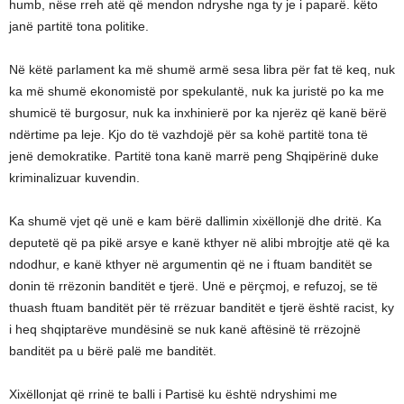
humb, nëse rreh atë që mendon ndryshe nga ty je i paparë. këto
janë partitë tona politike.
Në këtë parlament ka më shumë armë sesa libra për fat të keq, nuk
ka më shumë ekonomistë por spekulantë, nuk ka juristë po ka me
shumicë të burgosur, nuk ka inxhinierë por ka njerëz që kanë bërë
ndërtime pa leje. Kjo do të vazhdojë për sa kohë partitë tona të
jenë demokratike. Partitë tona kanë marrë peng Shqipërinë duke
kriminalizuar kuvendin.
Ka shumë vjet që unë e kam bërë dallimin xixëllonjë dhe dritë. Ka
deputetë që pa pikë arsye e kanë kthyer në alibi mbrojtje atë që ka
ndodhur, e kanë kthyer në argumentin që ne i ftuam banditët se
donin të rrëzonin banditët e tjerë. Unë e përçmoj, e refuzoj, se të
thuash ftuam banditët për të rrëzuar banditët e tjerë është racist, ky
i heq shqiptarëve mundësinë se nuk kanë aftësinë të rrëzojnë
banditët pa u bërë palë me banditët.
Xixëllonjat që rrinë te balli i Partisë ku është ndryshimi me