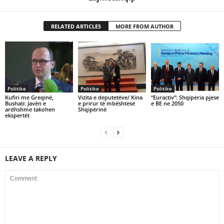
RELATED ARTICLES
MORE FROM AUTHOR
Politike
Politike
Politike
Kufiri me Greqinë,
Vizita e deputetëve/ Kina
“Euractiv”: Shqiperia pjese
Bushati: Javën e
e prirur të mbështesë
e BE ne 2050
ardhshme takohen
Shqipërinë
ekspertët
LEAVE A REPLY