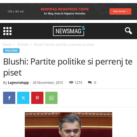
Home
Politike
Blushi: Partite politike si perrenj te piset
POLITIKE
Blushi: Partite politike si perrenj te
piset
By
Lajmetshqip
-
26 November, 2015
1273
0