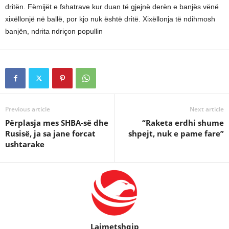
dritën. Fëmijët e fshatrave kur duan të gjejnë derën e banjës vënë
xixëllonjë në ballë, por kjo nuk është dritë. Xixëllonja të ndihmosh
banjën, ndrita ndriçon popullin
Previous article
Next article
Përplasja mes SHBA-së dhe
“Raketa erdhi shume
Rusisë, ja sa jane forcat
shpejt, nuk e pame fare”
ushtarake
Lajmetshqip