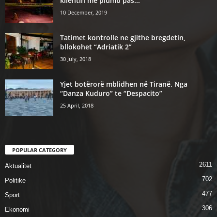
klientin me plumb pas...
10 December, 2019
Tatimet kontrolle ne gjithe bregdetin,
bllokohet “Adriatik 2”
30 July, 2018
Yjet botërorë mblidhen në Tiranë. Nga
“Danza Kuduro” te “Despacito”
25 April, 2018
POPULAR CATEGORY
2611
Aktualitet
702
Politike
477
Sport
306
Ekonomi