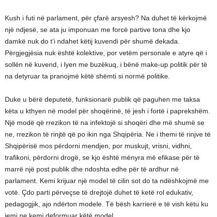
Kush i futi në parlament, për çfarë arsyesh? Na duhet të kërkojmë
një ndjesë, se ata ju imponuan me forcë partive tona dhe kjo
damkë nuk do t’i ndahet këtij kuvendi për shumë dekada.
Përgjegjësia nuk është kolektive, por vetëm personale e atyre që i
sollën në kuvend, i lyen me buzëkuq, i bënë make-up politik për të
na detyruar ta pranojmë këtë shëmti si normë politike.
Duke u bërë deputetë, funksionarë publik që paguhen me taksa
këta u kthyen në model për shoqërinë, të jesh i fortë i paprekshëm.
Një modë që rrezikon të na infektojë si shoqëri dhe më shumë se
ne, rrezikon të rinjtë që po ikin nga Shqipëria. Ne i themi të rinjve të
Shqipërisë mos përdorni mendjen, por muskujt, vrisni, vidhni,
trafikoni, përdorni drogë, se kjo është mënyra më efikase për të
marrë një post publik dhe ndoshta edhe për të ardhur në
parlament. Kemi krijuar një model të cilin sot do ta ndëshkojmë me
votë. Çdo parti përveçse të drejtojë duhet të ketë rol edukativ,
pedagogjik, ajo ndërton modele. Të bësh karrierë e të vish këtu ku
jemi ne kemi deformuar këtë model.