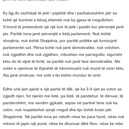
Ky ligj do vazhdojë të jetë i paplotë dhe i pazbatueshëm për sa
kohë që burimet e kësaj shëmtie nuk ka gjasa të rregullohen.
S’mund të pretendosh që një lum të jetë i pastër kur përrenjtë janë
pis. Partitë tona janë përrenjtë e këtij parlamenti. Nuk është
shoqëria, nuk është Shqipëria, por partitë politike që furnizojnë
parlamentin sot. Përsa kohë nuk janë demokratike, nuk votohen,
nuk zgjedhin dhe nuk zgjidhen, mbushen me parregullsi, sigurisht
këtu do të vijnë të fortit, se partitë nuk janë fare demokratike. Me
votën e njerëzve të thjeshtë të inkriminuarit nuk mund të vinin këtu.
Ata janë emëruar, me votë s’do kishin mundur të vinin
Edhe unë jam pjesë e një partie të tillë, që ka 3-4 vjet as voton as
zgjedh njeri, fut njerëz me listë, pa listë, të pandehur, të dënuar, të
pandershëm, me vendim gjykatë, sepse në partinë time nuk ka
votim, nuk respektohet asnjë rregull dhe kjo është kosto për
Shqipërinë. Në partitë tona po ndodh nëse ke para hynë, nëse nuk
mëson të japin një punë, nëse ke dhunuar dikë fiton, nëse ke nder