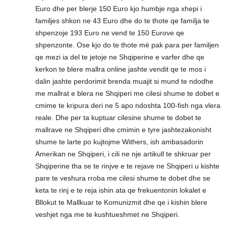
Euro dhe per blerje 150 Euro kjo humbje nga xhepi i
familjes shkon ne 43 Euro dhe do te thote qe familja te
shpenzoje 193 Euro ne vend te 150 Eurove qe
shpenzonte. Ose kjo do te thote më pak para per familjen
qe mezi ia del te jetoje ne Shqiperine e varfer dhe qe
kerkon te blere mallra online jashte vendit qe te mos i
dalin jashte perdorimit brenda muajit si mund te ndodhe
me mallrat e blera ne Shqiperi me cilesi shume te dobet e
cmime te kripura deri ne 5 apo ndoshta 100-fish nga vlera
reale. Dhe per ta kuptuar cilesine shume te dobet te
mallrave ne Shqiperi dhe cmimin e tyre jashtezakonisht
shume te larte po kujtojme Withers, ish ambasadorin
Amerikan ne Shqiperi, i cili ne nje artikull te shkruar per
Shqiperine tha se te rinjve e te rejave ne Shqiperi u kishte
pare te veshura rroba me cilesi shume te dobet dhe se
keta te rinj e te reja ishin ata qe frekuentonin lokalet e
Bllokut te Mallkuar te Komunizmit dhe qe i kishin blere
veshjet nga me te kushtueshmet ne Shqiperi.