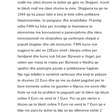
mallit me cilesi shume te dobet qe gjen ne Shqiperi, mund
te blesh mall me cilesi shume te mire. Shqiperia ka qe ne
1944 qe ka pasur fatin e keq te kete edhe politikane
kleptomaniake, te pangopur dhe anadollake. Prandaj
edhe FMN ka folur per tronditje te themeleve te
ekonomise me koncesionet e panevojshme dhe vlera
koncesionesh ne stratosfere qe varferojne xhepat e
populit shqiptar dhe ulin konsumin. FMN kurre nuk
sugjeroi te ulet ne 22Euro niveli i blerjes online per
familjaret dhe kurre nuk foli per Biznesin e Vogel, por
vetem per masa te rrepta per Bizneset e Medha qe
vjedhin dhe pastrojne parate e politikaneve hajdute.
Nje nga tellallet e vendimit varferues dhe krejt te pabaze
te shumes 22 Euro dhe qe me sa duket paguhet per te
bere komente online ne gazeten e Mjeros me emrin Albi
thote se nuk ka problem te paguash per te blere nje bluze
online 9 Euro ne vend te 7 Euro. Por sa per vleren e
bluzes qe ta blesh online 9 Euro ne vend te 7 Euro qe e
blije me pare,ky duhet ta dije se kjo diference eshte 2