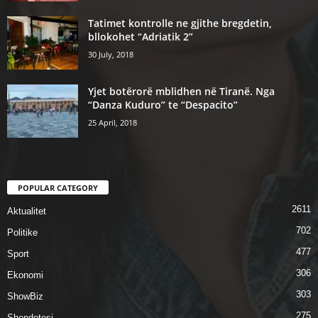
Tatimet kontrolle ne gjithe bregdetin,
bllokohet “Adriatik 2”
30 July, 2018
Yjet botërorë mblidhen në Tiranë. Nga
“Danza Kuduro” te “Despacito”
25 April, 2018
POPULAR CATEGORY
2611
Aktualitet
702
Politike
477
Sport
306
Ekonomi
303
ShowBiz
275
Shendetesi