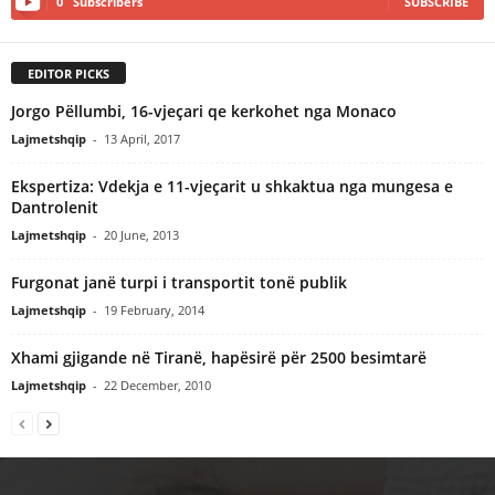
0
Subscribers
SUBSCRIBE
EDITOR PICKS
Jorgo Pëllumbi, 16-vjeçari qe kerkohet nga Monaco
Lajmetshqip
-
13 April, 2017
Ekspertiza: Vdekja e 11-vjeçarit u shkaktua nga mungesa e
Dantrolenit
Lajmetshqip
-
20 June, 2013
Furgonat janë turpi i transportit tonë publik
Lajmetshqip
-
19 February, 2014
Xhami gjigande në Tiranë, hapësirë për 2500 besimtarë
Lajmetshqip
-
22 December, 2010