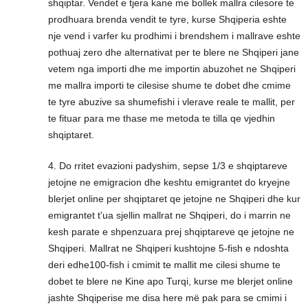
shqiptar. Vendet e tjera kane me bollek mallra cilesore te
prodhuara brenda vendit te tyre, kurse Shqiperia eshte
nje vend i varfer ku prodhimi i brendshem i mallrave eshte
pothuaj zero dhe alternativat per te blere ne Shqiperi jane
vetem nga importi dhe me importin abuzohet ne Shqiperi
me mallra importi te cilesise shume te dobet dhe cmime
te tyre abuzive sa shumefishi i vlerave reale te mallit, per
te fituar para me thase me metoda te tilla qe vjedhin
shqiptaret.
4. Do rritet evazioni padyshim, sepse 1/3 e shqiptareve
jetojne ne emigracion dhe keshtu emigrantet do kryejne
blerjet online per shqiptaret qe jetojne ne Shqiperi dhe kur
emigrantet t'ua sjellin mallrat ne Shqiperi, do i marrin ne
kesh parate e shpenzuara prej shqiptareve qe jetojne ne
Shqiperi. Mallrat ne Shqiperi kushtojne 5-fish e ndoshta
deri edhe100-fish i cmimit te mallit me cilesi shume te
dobet te blere ne Kine apo Turqi, kurse me blerjet online
jashte Shqiperise me disa here më pak para se cmimi i