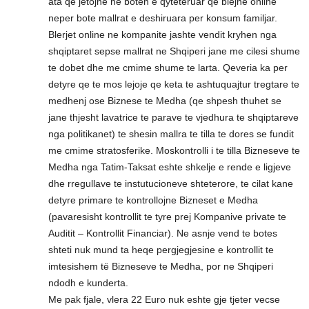
ata qe jetojne ne boten e qyteteruar qe blejne online
neper bote mallrat e deshiruara per konsum familjar.
Blerjet online ne kompanite jashte vendit kryhen nga
shqiptaret sepse mallrat ne Shqiperi jane me cilesi shume
te dobet dhe me cmime shume te larta. Qeveria ka per
detyre qe te mos lejoje qe keta te ashtuquajtur tregtare te
medhenj ose Biznese te Medha (qe shpesh thuhet se
jane thjesht lavatrice te parave te vjedhura te shqiptareve
nga politikanet) te shesin mallra te tilla te dores se fundit
me cmime stratosferike. Moskontrolli i te tilla Bizneseve te
Medha nga Tatim-Taksat eshte shkelje e rende e ligjeve
dhe rregullave te instutucioneve shteterore, te cilat kane
detyre primare te kontrollojne Bizneset e Medha
(pavaresisht kontrollit te tyre prej Kompanive private te
Auditit – Kontrollit Financiar). Ne asnje vend te botes
shteti nuk mund ta heqe pergjegjesine e kontrollit te
imtesishem të Bizneseve te Medha, por ne Shqiperi
ndodh e kunderta.
Me pak fjale, vlera 22 Euro nuk eshte gje tjeter vecse