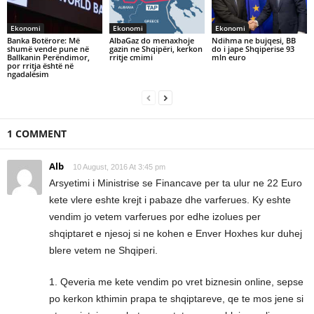
Ekonomi
Ekonomi
Ekonomi
Banka Botërore: Më
AlbaGaz do menaxhoje
Ndihma ne bujqesi, BB
shumë vende pune në
gazin ne Shqipëri, kerkon
do i jape Shqiperise 93
Ballkanin Perëndimor,
rritje cmimi
mln euro
por rritja është në
ngadalësim
1 COMMENT
Alb
10 August, 2016 At 3:45 pm
Arsyetimi i Ministrise se Financave per ta ulur ne 22 Euro
kete vlere eshte krejt i pabaze dhe varferues. Ky eshte
vendim jo vetem varferues por edhe izolues per
shqiptaret e njesoj si ne kohen e Enver Hoxhes kur duhej
blere vetem ne Shqiperi.
1. Qeveria me kete vendim po vret biznesin online, sepse
po kerkon kthimin prapa te shqiptareve, qe te mos jene si