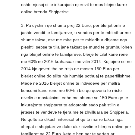
eshte njesoj si te inkurajosh njerezit te mos blejne kurre
online brenda Shqiperise.
3. Pa dyshim qe shuma prej 22 Euro, per blerjet online
jashte vendit te familjareve, u vendos per te mbledhur me
shume taksa, ose me mire per te mbledhur dhjame nga
pleshti, sepse te tilla jane taksat qe mund te grumbullohen
nga blerjet online te familjareve, blerje te cilat kane rene
me 60% ne 2016 krahasuar me vitin 2014. Kujtojme se ne
2014 kjo qeveri tha se rritja ne masen 150 Euro per
blerjet online do sillte nje humbje pothuaj te paperfillshme.
Meqe ne 2016 blerjet online te individeve per mallra
konsumi kane rene me 60%, i bie qe qeveria te rriste
nivelin e mostaksimit edhe me shume se 150 Euro qe te
inkurajonte shqiptaret te adoptonin sado pak stilin e
jeteses te vendeve te tjera me te zhvilluara se Shqiperia.
Ne qofte se dikush interesohet qe te marre taksa nga
xhepat e shqiptareve duke ulur nivelin e blerjes online per
familjaret ne 22 Euro, kete e ben per te varferuar