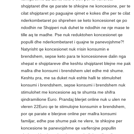
shqiptaret dhe qe parate te shkojne ne koncesione, per te
cilat shqiptaret po paguajne qimet e kokes dhe per te cilat
nderkombetaret po shprehen se keto koncesionet qe po
ndodhin ne Shqiperi nuk duhet te ndodhin ne nje mase te
tille aq te madhe. Pse nuk reduktohen koncesionet qe
populli dhe nderkombetaret i quajne te panevojshme?!
Natyrisht qe koncesionet nuk rrisin konsumin e
brendshem, sepse keto para te koncesioneve dalin nga
xhepat e shqiptareve dhe keshtu shqiptaret blejne me pak
mallra dhe konsumi i brendshem ulet edhe më shume.
Keshtu pra, me sa duket nuk eshte halli te stimulohet
konsumi i brendshem, sepse konsumi i brendshem nuk
stimulohet me koncesione aq te shumta me shifra
qindramilione Euro. Prandaj blerjet online nuk u ulen ne
vleren 22Euro qe te stimulojne konsumin e brendshem,
por qe parate e blerjeve online per mallra konsumi
familjar, edhe pse shume pak ne vlere, te shkojne per
koncesione te panevojshme qe varferojne popullin