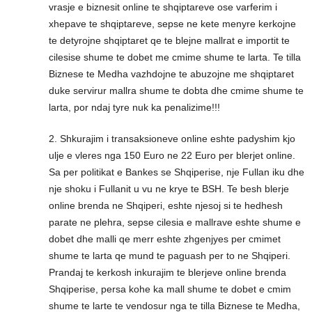
vrasje e biznesit online te shqiptareve ose varferim i
xhepave te shqiptareve, sepse ne kete menyre kerkojne
te detyrojne shqiptaret qe te blejne mallrat e importit te
cilesise shume te dobet me cmime shume te larta. Te tilla
Biznese te Medha vazhdojne te abuzojne me shqiptaret
duke servirur mallra shume te dobta dhe cmime shume te
larta, por ndaj tyre nuk ka penalizime!!!
2. Shkurajim i transaksioneve online eshte padyshim kjo
ulje e vleres nga 150 Euro ne 22 Euro per blerjet online.
Sa per politikat e Bankes se Shqiperise, nje Fullan iku dhe
nje shoku i Fullanit u vu ne krye te BSH. Te besh blerje
online brenda ne Shqiperi, eshte njesoj si te hedhesh
parate ne plehra, sepse cilesia e mallrave eshte shume e
dobet dhe malli qe merr eshte zhgenjyes per cmimet
shume te larta qe mund te paguash per to ne Shqiperi.
Prandaj te kerkosh inkurajim te blerjeve online brenda
Shqiperise, persa kohe ka mall shume te dobet e cmim
shume te larte te vendosur nga te tilla Biznese te Medha,