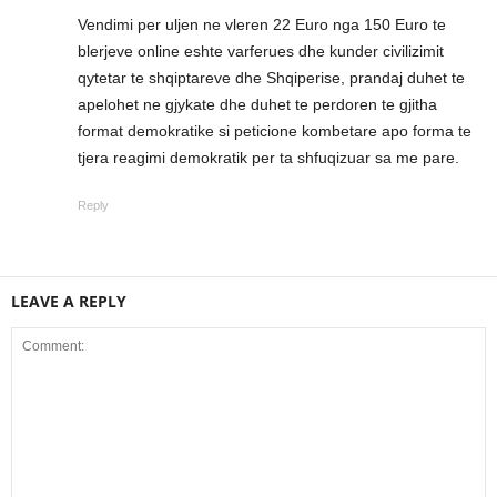
Vendimi per uljen ne vleren 22 Euro nga 150 Euro te
blerjeve online eshte varferues dhe kunder civilizimit
qytetar te shqiptareve dhe Shqiperise, prandaj duhet te
apelohet ne gjykate dhe duhet te perdoren te gjitha
format demokratike si peticione kombetare apo forma te
tjera reagimi demokratik per ta shfuqizuar sa me pare.
Reply
LEAVE A REPLY