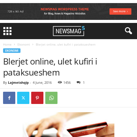
Home
Ekonomi
Blerjet online, ulet kufiri i pataksueshem
EKONOMI
Blerjet online, ulet kufiri i
pataksueshem
By
Lajmetshqip
-
4 June, 2016
1456
1