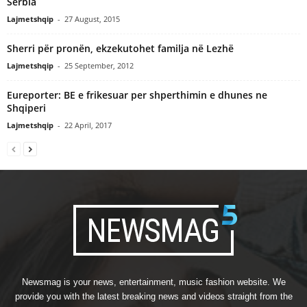
Serbia
Lajmetshqip
-
27 August, 2015
Sherri për pronën, ekzekutohet familja në Lezhë
Lajmetshqip
-
25 September, 2012
Eureporter: BE e frikesuar per shperthimin e dhunes ne
Shqiperi
Lajmetshqip
-
22 April, 2017
Newsmag is your news, entertainment, music fashion website. We
provide you with the latest breaking news and videos straight from the