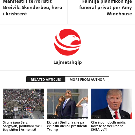
Manifesti i terroristit
Familja planifikon nje
Breivik: Skënderbeu, hero
funeral privat per Amy
i krishterë
Winehouse
Lajmetshqip
RELATED ARTICLES
MORE FROM AUTHOR
Bota
Bota
Bota
Si u rrëzua Serzh
Eklipsi i Diellit: Ja si e pa
Cfarë po ndodh midis
Sargsyan, politikani më i
eklipsin diellor presidenti
Koresë së Veriut dhe
fuqishëm i Armenisë
Trump
SHBA-ve?!