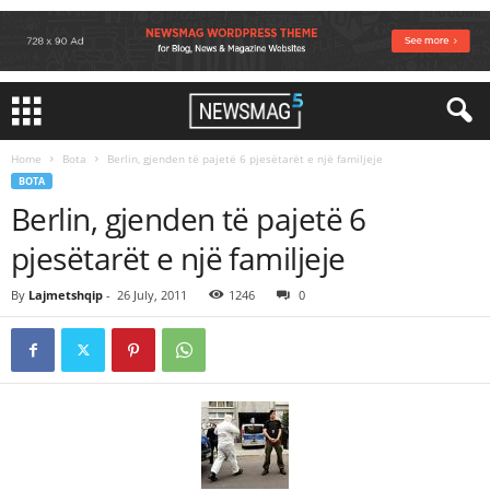
Home
Bota
Berlin, gjenden të pajetë 6 pjesëtarët e një familjeje
BOTA
Berlin, gjenden të pajetë 6
pjesëtarët e një familjeje
By
Lajmetshqip
-
26 July, 2011
1246
0