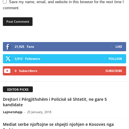
Save my name, email, and website in this browser for the next time I
comment.
21,925
Fans
LIKE
3,912
Followers
FOLLOW
0
Subscribers
SUBSCRIBE
EDITOR PICKS
Drejtori i Përgjithshëm i Policisë së Shtetit, ne gare 5
kandidate
Lajmetshqip
-
25 January, 2018
Mediat serbe njoftojne se shpejti njohjen e Kosoves nga