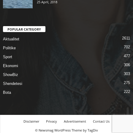
25 April, 2018
POPULAR CATEGORY
2611
Aktualitet
702
Politike
477
Sport
306
Ekonomi
303
ShowBiz
275
Shendetesi
222
Bota
Disclaimer
Privacy
Advertisement
Contact Us
© Newsmag WordPress Theme by TagDiv