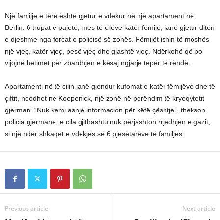
Një familje e tërë është gjetur e vdekur në një apartament në
Berlin. 6 trupat e pajetë, mes të cilëve katër fëmijë, janë gjetur ditën
e djeshme nga forcat e policisë së zonës. Fëmijët ishin të moshës
një vjeç, katër vjeç, pesë vjeç dhe gjashtë vjeç. Ndërkohë që po
vijojnë hetimet për zbardhjen e kësaj ngjarje tepër të rëndë.
Apartamenti në të cilin janë gjendur kufomat e katër fëmijëve dhe të
çiftit, ndodhet në Koepenick, një zonë në perëndim të kryeqytetit
gjerman. “Nuk kemi asnjë informacion për këtë çështje”, thekson
policia gjermane, e cila gjithashtu nuk përjashton rrjedhjen e gazit,
si një ndër shkaqet e vdekjes së 6 pjesëtarëve të familjes.
Previous article
Next article