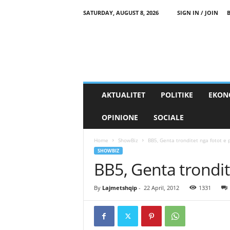
SATURDAY, AUGUST 8, 2026
SIGN IN / JOIN
AKTUALITET
POLITIKE
EKON
OPINIONE
SOCIALE
Home
ShowBiz
BB5, Genta tronditet nga fotot e 
SHOWBIZ
BB5, Genta trondit
By
Lajmetshqip
-
22 April, 2012
1331