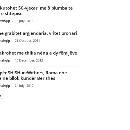
kutohet 50-vjecari me 8 plumba te
 e shtepise
tshqip
-
15 July, 2013
në grabitet argjendaria, vritet pronari
tshqip
-
21 October, 2011
krohet me thika nëna e dy fëmijëve
tshqip
-
13 December, 2012
i për SHISH-in:Withers, Rama dhe
 në bllok kundër Berishës
tshqip
-
24 July, 2010