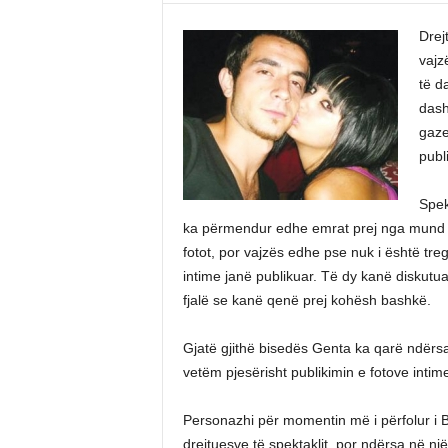
Drej
vajz
të d
dash
gaze
publ
Spek
ka përmendur edhe emrat prej nga mund të
fotot, por vajzës edhe pse nuk i është treg
intime janë publikuar. Të dy kanë diskutu
fjalë se kanë qenë prej kohësh bashkë.
Gjatë gjithë bisedës Genta ka qarë ndërs
vetëm pjesërisht publikimin e fotove intim
Personazhi për momentin më i përfolur i B
drejtuesve të spektaklit, por ndërsa në n