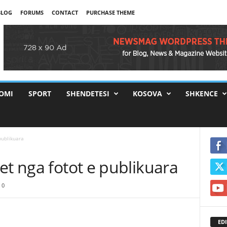
BLOG
FORUMS
CONTACT
PURCHASE THEME
OMI
SPORT
SHENDETESI
KOSOVA
SHKENCE
publikuara
et nga fotot e publikuara
0
EDI