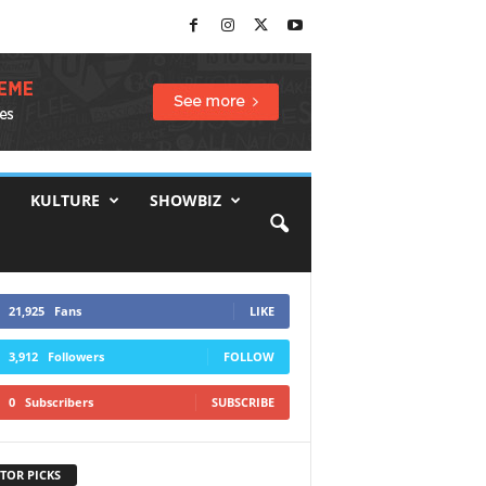
KULTURE
SHOWBIZ
21,925
Fans
LIKE
3,912
Followers
FOLLOW
0
Subscribers
SUBSCRIBE
TOR PICKS