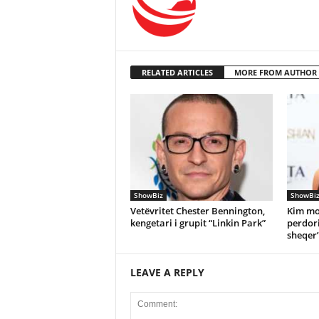
RELATED ARTICLES
MORE FROM AUTHOR
ShowBiz
ShowBi
Vetëvritet Chester Bennington,
Kim mo
kengetari i grupit “Linkin Park”
perdori
sheqer
LEAVE A REPLY