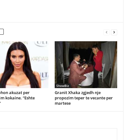
z
ShowBiz
hon akuzat per
Granit Xhaka zgjedh nje
m kokaine. “Eshte
propozim teper te vecante per
”
martese