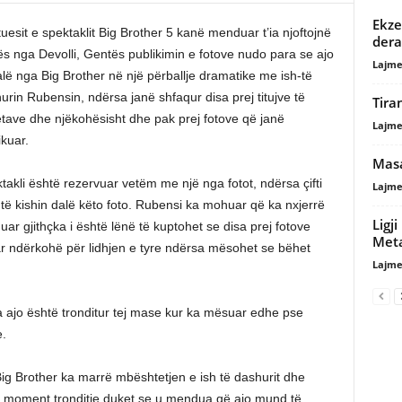
Ekze
tuesit e spektaklit Big Brother 5 kanë menduar t’ia njoftojnë
dera
ës nga Devolli, Gentës publikimin e fotove nudo para se ajo
Lajme
alë nga Big Brother në një përballje dramatike me ish-të
urin Rubensin, ndërsa janë shfaqur disa prej titujve të
Tira
tave dhe njëkohësisht dhe pak prej fotove që janë
Lajme
ikuar.
Masa
takli është rezervuar vetëm me një nga fotot, ndërsa çifti
Lajme
 kishin dalë këto foto. Rubensi ka mohuar që ka nxjerrë
Ligj
uar gjithçka i është lënë të kuptohet se disa prej fotove
Meta
ar ndërkohë për lidhjen e tyre ndërsa mësohet se bëhet
Lajme
a ajo është tronditur tej mase kur ka mësuar edhe pse
e.
ig Brother ka marrë mbështetjen e ish të dashurit dhe
jë moment tronditje duket se u mendua që ajo mund të