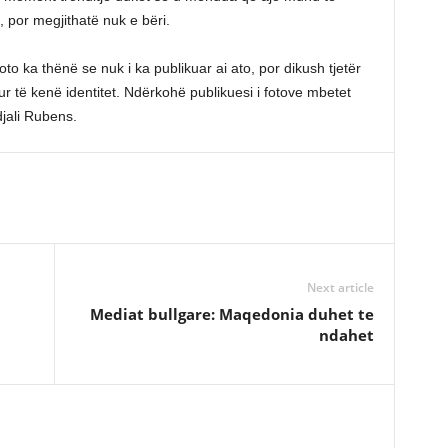
, por megjithatë nuk e bëri.
o ka thënë se nuk i ka publikuar ai ato, por dikush tjetër
r të kenë identitet. Ndërkohë publikuesi i fotove mbetet
djali Rubens.
Next article
Mediat bullgare: Maqedonia duhet te
ndahet