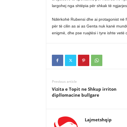
largohej nga shtëpia për shkak të ngjarjes
Ndërkohë Rubensi dhe ai protagonist në fot
për të cilin as ai as Genta nuk kanë mundu
enigmë, dhe pse ruajtësi i tyre ishte vetë 
Previous article
Vizita e Topit ne Shkup irriton
dipllomacine bullgare
Lajmetshqip