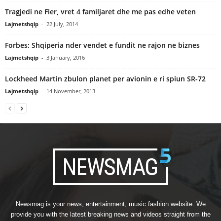
Tragjedi ne Fier, vret 4 familjaret dhe me pas edhe veten
Lajmetshqip
-
22 July, 2014
Forbes: Shqiperia nder vendet e fundit ne rajon ne biznes
Lajmetshqip
-
3 January, 2016
Lockheed Martin zbulon planet per avionin e ri spiun SR-72
Lajmetshqip
-
14 November, 2013
Newsmag is your news, entertainment, music fashion website. We
provide you with the latest breaking news and videos straight from the