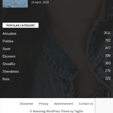
25 April, 2018
POPULAR CATEGORY
2611
Aktualitet
702
Politike
477
Sport
306
Ekonomi
303
ShowBiz
275
Shendetesi
222
Bota
Disclaimer
Privacy
Advertisement
Contact Us
© Newsmag WordPress Theme by TagDiv