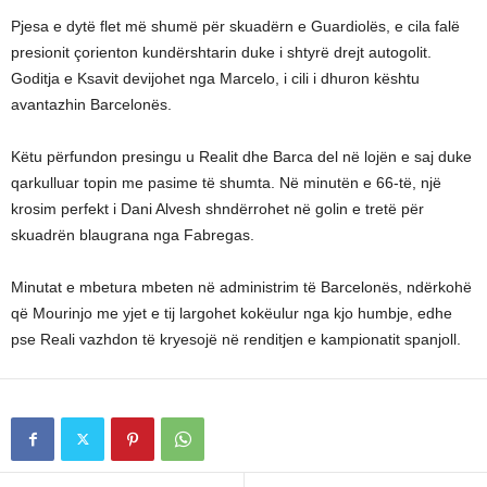
Pjesa e dytë flet më shumë për skuadërn e Guardiolës, e cila falë
presionit çorienton kundërshtarin duke i shtyrë drejt autogolit.
Goditja e Ksavit devijohet nga Marcelo, i cili i dhuron kështu
avantazhin Barcelonës.
Këtu përfundon presingu u Realit dhe Barca del në lojën e saj duke
qarkulluar topin me pasime të shumta. Në minutën e 66-të, një
krosim perfekt i Dani Alvesh shndërrohet në golin e tretë për
skuadrën blaugrana nga Fabregas.
Minutat e mbetura mbeten në administrim të Barcelonës, ndërkohë
që Mourinjo me yjet e tij largohet kokëulur nga kjo humbje, edhe
pse Reali vazhdon të kryesojë në renditjen e kampionatit spanjoll.