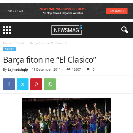
Home
Sport
Barça fiton ne “El Clasico”
SPORT
Barça fiton ne “El Clasico”
By
Lajmetshqip
-
11 December, 2011
12607
0