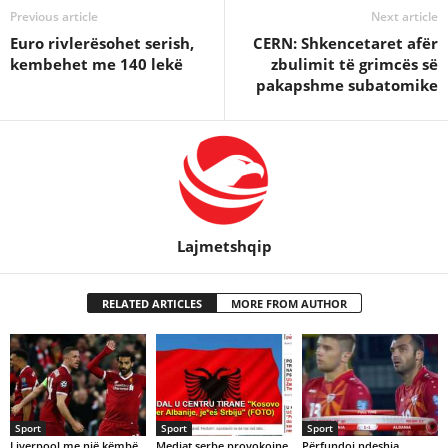
Previous article
Next article
Euro rivlerësohet serish,
CERN: Shkencetaret afër
kembehet me 140 lekë
zbulimit të grimcës së
pakapshme subatomike
Lajmetshqip
RELATED ARTICLES
MORE FROM AUTHOR
Sport
Sport
Sport
Liverpool me një këmbë
Mediat serbe provokojne
Përfundoi ndeshja