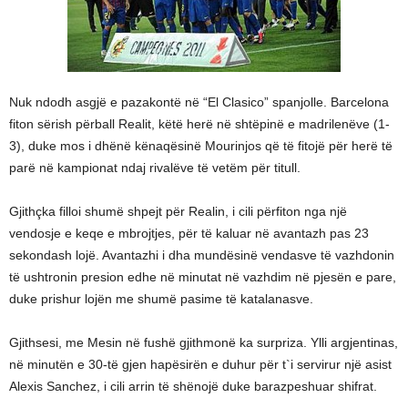
Nuk ndodh asgjë e pazakontë në “El Clasico” spanjolle. Barcelona
fiton sërish përball Realit, këtë herë në shtëpinë e madrilenëve (1-
3), duke mos i dhënë kënaqësinë Mourinjos që të fitojë për herë të
parë në kampionat ndaj rivalëve të vetëm për titull.
Gjithçka filloi shumë shpejt për Realin, i cili përfiton nga një
vendosje e keqe e mbrojtjes, për të kaluar në avantazh pas 23
sekondash lojë. Avantazhi i dha mundësinë vendasve të vazhdonin
të ushtronin presion edhe në minutat në vazhdim në pjesën e pare,
duke prishur lojën me shumë pasime të katalanasve.
Gjithsesi, me Mesin në fushë gjithmonë ka surpriza. Ylli argjentinas,
në minutën e 30-të gjen hapësirën e duhur për t`i servirur një asist
Alexis Sanchez, i cili arrin të shënojë duke barazpeshuar shifrat.