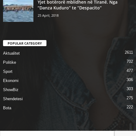
Yjet botërorë mblidhen në Tiranë. Nga
“Danza Kuduro” te “Despacito”
25 April, 2018
POPULAR CATEGORY
2611
Aktualitet
702
Politike
477
Sport
306
Ekonomi
303
ShowBiz
275
Shendetesi
222
Bota