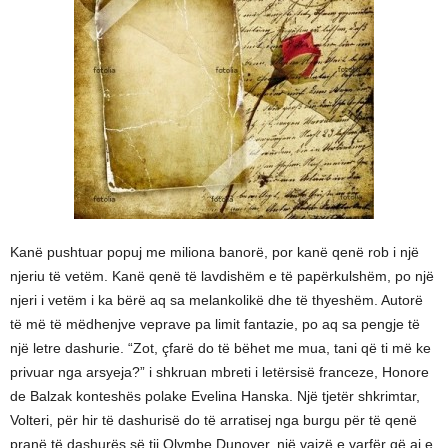
Kanë pushtuar popuj me miliona banorë, por kanë qenë rob i një
njeriu të vetëm. Kanë qenë të lavdishëm e të papërkulshëm, po një
njeri i vetëm i ka bërë aq sa melankolikë dhe të thyeshëm. Autorë
të më të mëdhenjve veprave pa limit fantazie, po aq sa pengje të
një letre dashurie. “Zot, çfarë do të bëhet me mua, tani që ti më ke
privuar nga arsyeja?” i shkruan mbreti i letërsisë franceze, Honore
de Balzak konteshës polake Evelina Hanska. Një tjetër shkrimtar,
Volteri, për hir të dashurisë do të arratisej nga burgu për të qenë
pranë të dashurës së tij Olymbe Dunover, një vajzë e varfër që ai e