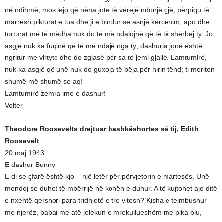
në ndihmë; mos lejo që nëna jote të vërejë ndonjë gjë, përpiqu të
marrësh pikturat e tua dhe ji e bindur se asnjë kërcënim, apo dhe
torturat më të mëdha nuk do të më ndalojnë që të të shërbej ty. Jo,
asgjë nuk ka fuqinë që të më ndajë nga ty; dashuria jonë është
ngritur me virtyte dhe do zgjasë për sa të jemi gjallë. Lamtumirë,
nuk ka asgjë që unë nuk do guxoja të bëja për hirin tënd; ti meriton
shumë më shumë se aq!
Lamtumirë zemra ime e dashur!
Volter
Theodore Roosevelts drejtuar bashkëshortes së tij, Edith
Roosevelt
20 maj 1943
E dashur Bunny!
E di se çfarë është kjo – një letër për përvjetorin e martesës. Unë
mendoj se duhet të mbërrijë në kohën e duhur. A të kujtohet ajo ditë
e nxehtë qershori para tridhjetë e tre vitesh? Kisha e tejmbushur
me njerëz, babai me atë jelekun e mrekullueshëm me pika blu,