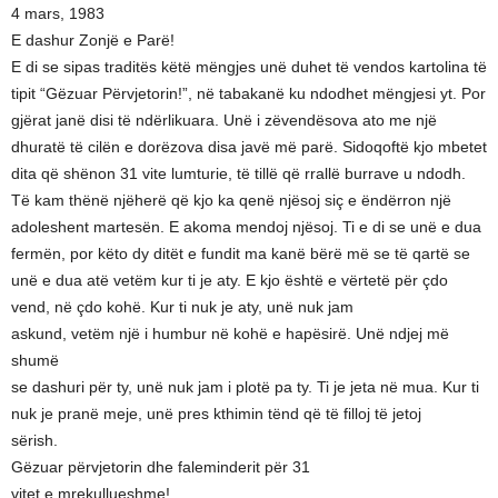
4 mars, 1983
E dashur Zonjë e Parë!
E di se sipas traditës këtë mëngjes unë duhet të vendos kartolina të
tipit “Gëzuar Përvjetorin!”, në tabakanë ku ndodhet mëngjesi yt. Por
gjërat janë disi të ndërlikuara. Unë i zëvendësova ato me një
dhuratë të cilën e dorëzova disa javë më parë. Sidoqoftë kjo mbetet
dita që shënon 31 vite lumturie, të tillë që rrallë burrave u ndodh.
Të kam thënë njëherë që kjo ka qenë njësoj siç e ëndërron një
adoleshent martesën. E akoma mendoj njësoj. Ti e di se unë e dua
fermën, por këto dy ditët e fundit ma kanë bërë më se të qartë se
unë e dua atë vetëm kur ti je aty. E kjo është e vërtetë për çdo
vend, në çdo kohë. Kur ti nuk je aty, unë nuk jam
askund, vetëm një i humbur në kohë e hapësirë. Unë ndjej më
shumë
se dashuri për ty, unë nuk jam i plotë pa ty. Ti je jeta në mua. Kur ti
nuk je pranë meje, unë pres kthimin tënd që të filloj të jetoj
sërish.
Gëzuar përvjetorin dhe faleminderit për 31
vitet e mrekullueshme!