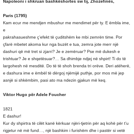
Napoleoni i shkruan bashkëshortes sw tij, Zhozefinës,
Paris (1795)
Kam ecur me mendjen mbushur me mendimet për ty. E ëmbla ime,
e
pakrahasueshme ç’efekt të çuditshëm ke mbi zemrën time. Por
çfarë mbetet akoma kur nga buzët e tua, zemra jote merr një
dashuri që më tret si zjarri? Je e zemëruar? Pse më dukesh e
trishtuar? Je e shqetësuar?… Sa dhimbje ndjej në shpirt! Ti do të
largohesh në mesditë. Do të të shoh brenda tri orëve. Deri atëherë,
e dashura ime e ëmbël të dërgoj njëmijë puthje, por mos më jep
asnjë si shkëmbim, pasi ato ma ndezin gjakun më keq.
Viktor Hugo për Adele Foucher
1821
E dashur!
Kur dy shpirtra të cilët kanë kërkuar njëri-tjetrin për aq kohë për t’u
rigjetur në më fund…, një bashkim i furishëm dhe i pastër si vetë