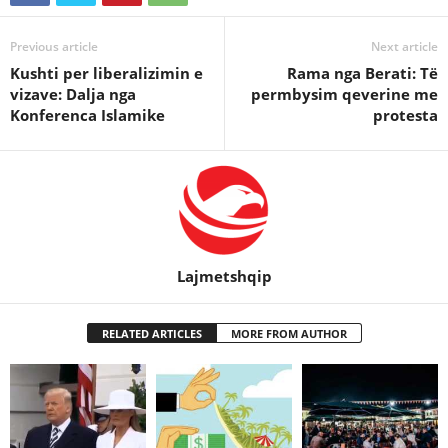
Previous article
Next article
Kushti per liberalizimin e
Rama nga Berati: Të
vizave: Dalja nga
permbysim qeverine me
Konferenca Islamike
protesta
Lajmetshqip
RELATED ARTICLES
MORE FROM AUTHOR