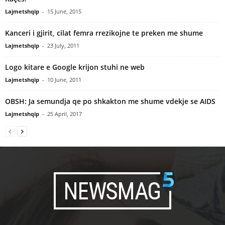
Lajmetshqip
-
15 June, 2015
Kanceri i gjirit, cilat femra rrezikojne te preken me shume
Lajmetshqip
-
23 July, 2011
Logo kitare e Google krijon stuhi ne web
Lajmetshqip
-
10 June, 2011
OBSH: Ja semundja qe po shkakton me shume vdekje se AIDS
Lajmetshqip
-
25 April, 2017