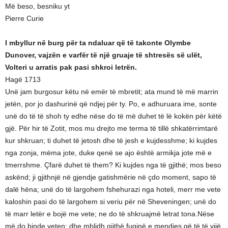
Më beso, besniku yt
Pierre Curie
I mbyllur në burg për ta ndaluar që të takonte Olymbe
Dunover, vajzën e varfër të një gruaje të shtresës së ulët,
Volteri u arratis pak pasi shkroi letrën.
Hagë 1713
Unë jam burgosur këtu në emër të mbretit; ata mund të më marrin
jetën, por jo dashurinë që ndjej për ty. Po, e adhuruara ime, sonte
unë do të të shoh ty edhe nëse do të më duhet të lë kokën për këtë
gjë. Për hir të Zotit, mos mu drejto me terma të tillë shkatërrimtarë
kur shkruan; ti duhet të jetosh dhe të jesh e kujdesshme; ki kujdes
nga zonja, mëma jote, duke qenë se ajo është armikja jote më e
tmerrshme. Çfarë duhet të them? Ki kujdes nga të gjithë; mos beso
askënd; ji gjithnjë në gjendje gatishmërie në çdo moment, sapo të
dalë hëna; unë do të largohem fshehurazi nga hoteli, merr me vete
kaloshin pasi do të largohem si veriu për në Sheveningen; unë do
të marr letër e bojë me vete; ne do të shkruajmë letrat tona.Nëse
më do binde veten; dhe mblidh gjithë fuqinë e mendjes që të të vijë