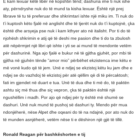
E kam lexuar këtë libër në kopshtin tënd; dashuria ime ti nuk ishe
aty, përndryshe nuk do të mund ta kisha lexuar. Është një prej
librave të tu të preferuar dhe shkrimtari ishte një miku im. Ti nuk do
t’i kuptosh këto fjalë në anglisht dhe të tjerët nuk do t’i kuptojnë, çka
është dhe arsyeja pse nuk i kam kthyer ato në italisht. Por ti do të
njohësh shkrimin e atij që të deshi me pasion dhe ti do ta zbulosh
atë nëpërmjet një libri që ishte i yti se ai mund të mendonte vetëm
për dashurinë. Nga ajo fjalë e bukur në të gjitha gjuhët, por mbi të
gjitha në gjuhën tënde “amor mio” përbëhet ekzistenca ime këtu e
më vonë kudo që të jem. Unë e ndjej se ekzistoj këtu ku jam dhe e
ndjej se do vazhdoj të ekzistoj për atë qëllim që di të përcaktosh;
fati im gjendet në duart e tua. Unë të dua dhe ti më do, të paktën
ashtu siç më thua dhe siç vepron, çka të paktën është një
ngushëllim i madh. Por ajo që ndjej për ty është më shumë se
dashuri. Unë nuk mund të pushoj së dashuri ty. Mendo për mua
ndonjëherë, nëse Alpet dhe oqeani do të na ndajnë, por ato nuk do
të munden asnjëherë, vetëm nëse ti e dëshiron një gjë të tillë.
Ronald Reagan për bashkëshorten e tij