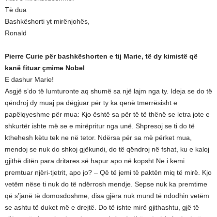
Të dua
Bashkëshorti yt mirënjohës,
Ronald
Pierre Curie për bashkëshorten e tij Marie, të dy kimistë që
kanë fituar çmime Nobel
E dashur Marie!
Asgjë s’do të lumturonte aq shumë sa një lajm nga ty. Ideja se do të
qëndroj dy muaj pa dëgjuar për ty ka qenë tmerrësisht e
papëlqyeshme për mua: Kjo është sa për të të thënë se letra jote e
shkurtër ishte më se e mirëpritur nga unë. Shpresoj se ti do të
kthehesh këtu tek ne në tetor. Ndërsa për sa më përket mua,
mendoj se nuk do shkoj gjëkundi, do të qëndroj në fshat, ku e kaloj
gjithë ditën para dritares së hapur apo në kopsht.Ne i kemi
premtuar njëri-tjetrit, apo jo? – Që të jemi të paktën miq të mirë. Kjo
vetëm nëse ti nuk do të ndërrosh mendje. Sepse nuk ka premtime
që s’janë të domosdoshme, disa gjëra nuk mund të ndodhin vetëm
se ashtu të duket më e drejtë. Do të ishte mirë gjithashtu, gjë të