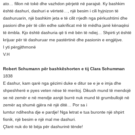
ato… fillon në tokë dhe vazhdon përjetë në parajsë. Ky bashkim
është dashuri, dashuri e vërtetë…, një besim i cili hyjnizon të
dashuruarin, një bashkim jeta e të cilit rrjedh nga përkushtimi dhe
pasioni dhe për të cilin edhe sakrificat më të mëdha janë kënaqësi
të ëmbla. Kjo është dashuria që ti më bën të ndiej… Shpirti yt është
krijuar për të dashuruar me pastërtinë dhe pasionin e engjëjve.
I yti përgjithmonë
V.H
Robert Schumann për bashkëshorten e tij Clara Schumman
1838
E dashur, kam qarë nga gëzimi duke e ditur se e je e imja dhe
shpeshherë e pyes veten nëse të meritoj. Dikush mund të mendojë
se në zemër e në mendje asnjë burrë nuk mund të grumbullojë në
zemër aq shumë gjëra në një ditë… Por sa i
lumtur ndihesha dje e pardje! Nga letrat e tua buronte një shpirt
fisnik, një besim e një mal me dashuri.
Çfarë nuk do të bëja për dashurinë tënde!