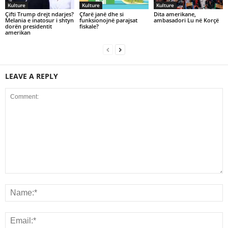
Kulture
Kulture
Kulture
Çifti Trump drejt ndarjes?
Çfarë janë dhe si
Dita amerikane,
Melania e inatosur i shtyn
funksionojnë parajsat
ambasadori Lu në Korçë
dorën presidentit
fiskale?
amerikan
LEAVE A REPLY