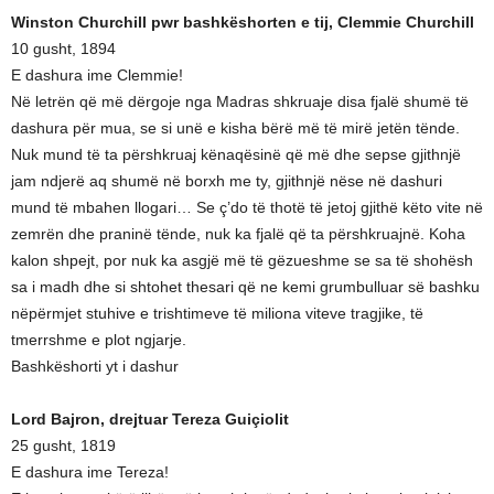
Winston Churchill pwr bashkëshorten e tij, Clemmie Churchill
10 gusht, 1894
E dashura ime Clemmie!
Në letrën që më dërgoje nga Madras shkruaje disa fjalë shumë të
dashura për mua, se si unë e kisha bërë më të mirë jetën tënde.
Nuk mund të ta përshkruaj kënaqësinë që më dhe sepse gjithnjë
jam ndjerë aq shumë në borxh me ty, gjithnjë nëse në dashuri
mund të mbahen llogari… Se ç’do të thotë të jetoj gjithë këto vite në
zemrën dhe praninë tënde, nuk ka fjalë që ta përshkruajnë. Koha
kalon shpejt, por nuk ka asgjë më të gëzueshme se sa të shohësh
sa i madh dhe si shtohet thesari që ne kemi grumbulluar së bashku
nëpërmjet stuhive e trishtimeve të miliona viteve tragjike, të
tmerrshme e plot ngjarje.
Bashkëshorti yt i dashur
Lord Bajron, drejtuar Tereza Guiçiolit
25 gusht, 1819
E dashura ime Tereza!