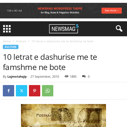
Home
Kulture
10 letrat e dashurise me te famshme ne bote
KULTURE
10 letrat e dashurise me te
famshme ne bote
By
Lajmetshqip
-
27 September, 2010
1885
0