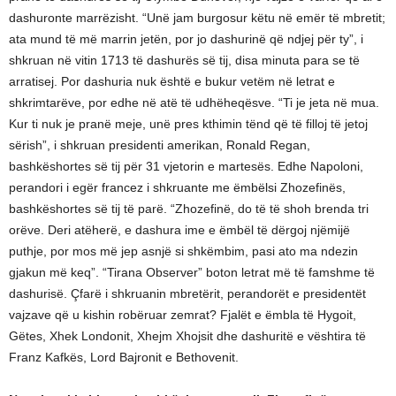
dashuronte marrëzisht. “Unë jam burgosur këtu në emër të mbretit;
ata mund të më marrin jetën, por jo dashurinë që ndjej për ty”, i
shkruan në vitin 1713 të dashurës së tij, disa minuta para se të
arratisej. Por dashuria nuk është e bukur vetëm në letrat e
shkrimtarëve, por edhe në atë të udhëheqësve. “Ti je jeta në mua.
Kur ti nuk je pranë meje, unë pres kthimin tënd që të filloj të jetoj
sërish”, i shkruan presidenti amerikan, Ronald Regan,
bashkëshortes së tij për 31 vjetorin e martesës. Edhe Napoloni,
perandori i egër francez i shkruante me ëmbëlsi Zhozefinës,
bashkëshortes së tij të parë. “Zhozefinë, do të të shoh brenda tri
orëve. Deri atëherë, e dashura ime e ëmbël të dërgoj njëmijë
puthje, por mos më jep asnjë si shkëmbim, pasi ato ma ndezin
gjakun më keq”. “Tirana Observer” boton letrat më të famshme të
dashurisë. Çfarë i shkruanin mbretërit, perandorët e presidentët
vajzave që u kishin robëruar zemrat? Fjalët e ëmbla të Hygoit,
Gëtes, Xhek Londonit, Xhejm Xhojsit dhe dashuritë e vështira të
Franz Kafkës, Lord Bajronit e Bethovenit.