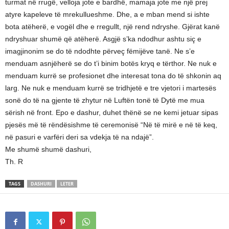
turmat në rrugë, velloja jote e bardhë, mamaja jote me një prej
atyre kapeleve të mrekullueshme. Dhe, a e mban mend si ishte
bota atëherë, e vogël dhe e rregullt, një rend ndryshe. Gjërat kanë
ndryshuar shumë që atëherë. Asgjë s’ka ndodhur ashtu siç e
imagjinonim se do të ndodhte përveç fëmijëve tanë. Ne s’e
menduam asnjëherë se do t’i binim botës kryq e tërthor. Ne nuk e
menduam kurrë se profesionet dhe interesat tona do të shkonin aq
larg. Ne nuk e menduam kurrë se tridhjetë e tre vjetori i martesës
sonë do të na gjente të zhytur në Luftën tonë të Dytë me mua
sërish në front. Epo e dashur, duhet thënë se ne kemi jetuar sipas
pjesës më të rëndësishme të ceremonisë “Në të mirë e në të keq,
në pasuri e varfëri deri sa vdekja të na ndajë”.
Me shumë shumë dashuri,
Th. R
TAGS
DASHURI
LETER