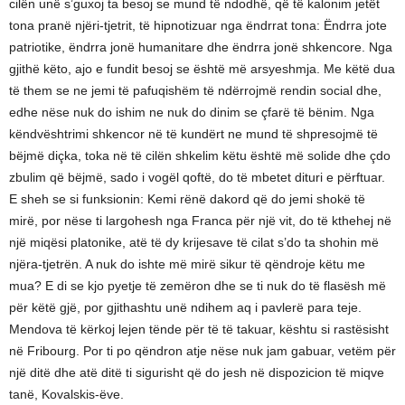
cilën unë s’guxoj ta besoj se mund të ndodhë, që të kalonim jetët
tona pranë njëri-tjetrit, të hipnotizuar nga ëndrrat tona: Ëndrra jote
patriotike, ëndrra jonë humanitare dhe ëndrra jonë shkencore. Nga
gjithë këto, ajo e fundit besoj se është më arsyeshmja. Me këtë dua
të them se ne jemi të pafuqishëm të ndërrojmë rendin social dhe,
edhe nëse nuk do ishim ne nuk do dinim se çfarë të bënim. Nga
këndvështrimi shkencor në të kundërt ne mund të shpresojmë të
bëjmë diçka, toka në të cilën shkelim këtu është më solide dhe çdo
zbulim që bëjmë, sado i vogël qoftë, do të mbetet dituri e përftuar.
E sheh se si funksionin: Kemi rënë dakord që do jemi shokë të
mirë, por nëse ti largohesh nga Franca për një vit, do të kthehej në
një miqësi platonike, atë të dy krijesave të cilat s’do ta shohin më
njëra-tjetrën. A nuk do ishte më mirë sikur të qëndroje këtu me
mua? E di se kjo pyetje të zemëron dhe se ti nuk do të flasësh më
për këtë gjë, por gjithashtu unë ndihem aq i pavlerë para teje.
Mendova të kërkoj lejen tënde për të të takuar, kështu si rastësisht
në Fribourg. Por ti po qëndron atje nëse nuk jam gabuar, vetëm për
një ditë dhe atë ditë ti sigurisht që do jesh në dispozicion të miqve
tanë, Kovalskis-ëve.