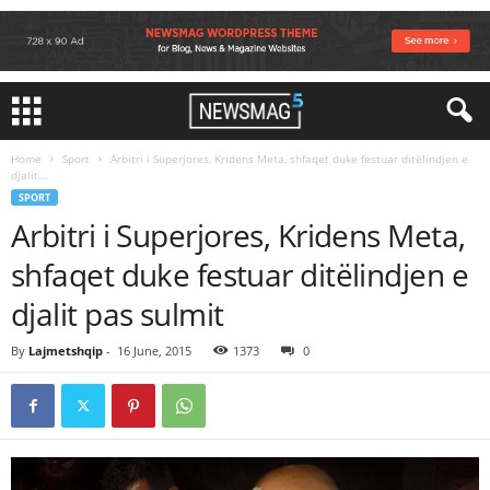
Home
Sport
Arbitri i Superjores, Kridens Meta, shfaqet duke festuar ditëlindjen e
djalit...
SPORT
Arbitri i Superjores, Kridens Meta,
shfaqet duke festuar ditëlindjen e
djalit pas sulmit
By
Lajmetshqip
-
16 June, 2015
1373
0