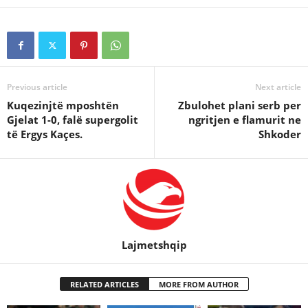
Previous article
Next article
Kuqezinjtë mposhtën
Zbulohet plani serb per
Gjelat 1-0, falë supergolit
ngritjen e flamurit ne
të Ergys Kaçes.
Shkoder
Lajmetshqip
RELATED ARTICLES
MORE FROM AUTHOR