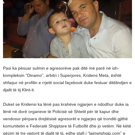
Pasi ka pësuar sulmin e agresorëve pak ditë më parë në ish-
kompleksin “Dinamo”, arbitri i Superjores, Kridens Meta, është
shfaqur në profilin e rrjetit social façebook duke festuar ditëlindjen e
djalit të tij Klint-it.
Duket se Kridensi ka lënë pas krahëve ngjarjen e ndodhur duke ia
lënë në dorë organeve të Policisë së Shtetit për të kapur dhe
vendosur përpara drejtësisë agresorët e ngjarjes që tronditi gjithë
komunitetin e Federatë Shqiptare të Futbollit dhe jo vetëm. Në këtë
gëzim të tre vjetorit të djalit të tij, edhe stafi i “lajmetshqip.com” e