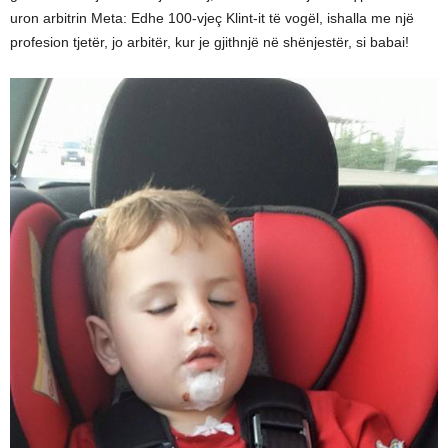
uron arbitrin Meta: Edhe 100-vjeç Klint-it të vogël, ishalla me një
profesion tjetër, jo arbitër, kur je gjithnjë në shënjestër, si babai!