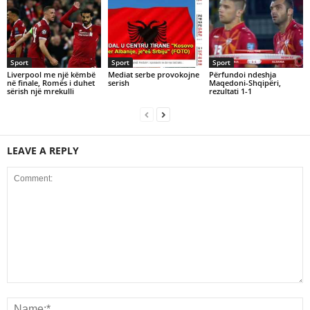
Sport
Sport
Sport
Liverpool me një këmbë
Mediat serbe provokojne
Përfundoi ndeshja
në finale, Romës i duhet
serish
Maqedoni-Shqipëri,
sërish një mrekulli
rezultati 1-1
LEAVE A REPLY