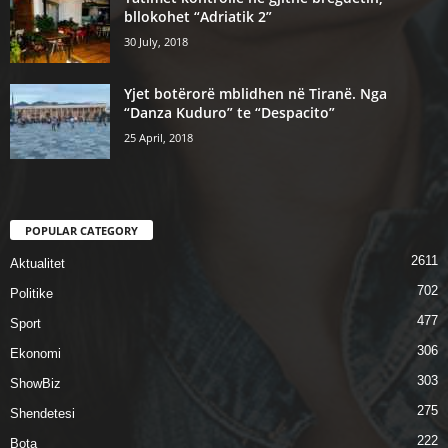
bllokohet “Adriatik 2”
30 July, 2018
Yjet botërorë mblidhen në Tiranë. Nga
“Danza Kuduro” te “Despacito”
25 April, 2018
POPULAR CATEGORY
2611
Aktualitet
702
Politike
477
Sport
306
Ekonomi
303
ShowBiz
275
Shendetesi
222
Bota