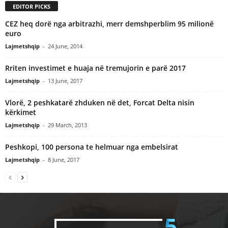
EDITOR PICKS
CEZ heq dorë nga arbitrazhi, merr demshperblim 95 milionë
euro
Lajmetshqip
-
24 June, 2014
Rriten investimet e huaja në tremujorin e parë 2017
Lajmetshqip
-
13 June, 2017
Vlorë, 2 peshkatarë zhduken në det, Forcat Delta nisin
kërkimet
Lajmetshqip
-
29 March, 2013
Peshkopi, 100 persona te helmuar nga embelsirat
Lajmetshqip
-
8 June, 2017