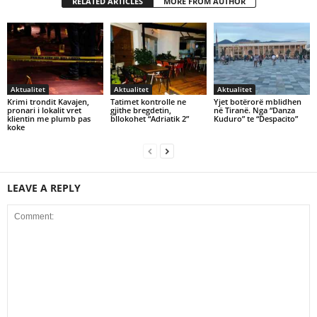
RELATED ARTICLES
MORE FROM AUTHOR
Aktualitet
Aktualitet
Aktualitet
Krimi trondit Kavajen,
Tatimet kontrolle ne
Yjet botërorë mblidhen
pronari i lokalit vret
gjithe bregdetin,
në Tiranë. Nga “Danza
klientin me plumb pas
bllokohet “Adriatik 2”
Kuduro” te “Despacito”
koke
LEAVE A REPLY