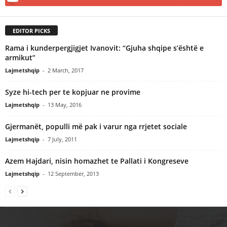
EDITOR PICKS
Rama i kunderpergjigjet Ivanovit: “Gjuha shqipe s’është e
armikut”
Lajmetshqip
-
2 March, 2017
Syze hi-tech per te kopjuar ne provime
Lajmetshqip
-
13 May, 2016
Gjermanët, populli më pak i varur nga rrjetet sociale
Lajmetshqip
-
7 July, 2011
Azem Hajdari, nisin homazhet te Pallati i Kongreseve
Lajmetshqip
-
12 September, 2013