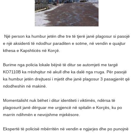
Një person ka humbur jetën dhe tre të tjerë janë plagosur si pasojë
e një aksidenti të ndodhur paraditen e sotme, në vendin e quajtur
kthesa e Kapshticës në Korçë.
Burime nga policia lokale bëjnë të ditur se automjeti me targë
KO7110B ka rrëshqitur në akull dhe ka dalë nga rruga. Për pasojë
ka humbur jetën drejtuesi i mjetit dhe janë plagosur 3 pasagjerët që
ndodheshin në makinë.
Momentalisht nuk bëhet i ditur identiteti i viktimës, ndërsa të
plagosurit janë dërguar me urgjencë në spitalin e Korçës, ku po
marrin ndihmën e nevojshme mjekësore.
Ekspertë të policisë mbërritën në vendin e ngjarjes dhe po punojnë