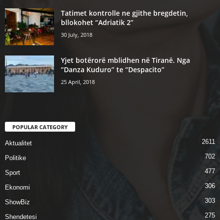
Tatimet kontrolle ne gjithe bregdetin,
bllokohet “Adriatik 2”
30 July, 2018
Yjet botërorë mblidhen në Tiranë. Nga
“Danza Kuduro” te “Despacito”
25 April, 2018
POPULAR CATEGORY
2611
Aktualitet
702
Politike
477
Sport
306
Ekonomi
303
ShowBiz
275
Shendetesi