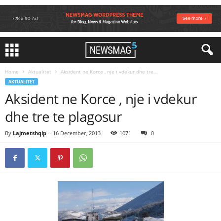
Home
Aktualitet
Aksident ne Korce , nje i vdekur dhe tre...
AKTUALITET
Aksident ne Korce , nje i vdekur
dhe tre te plagosur
By
Lajmetshqip
-
16 December, 2013
1071
0