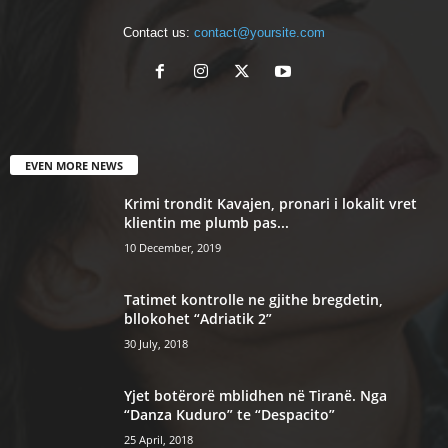
Contact us:
contact@yoursite.com
EVEN MORE NEWS
Krimi trondit Kavajen, pronari i lokalit vret
klientin me plumb pas...
10 December, 2019
Tatimet kontrolle ne gjithe bregdetin,
bllokohet “Adriatik 2”
30 July, 2018
Yjet botërorë mblidhen në Tiranë. Nga
“Danza Kuduro” te “Despacito”
25 April, 2018