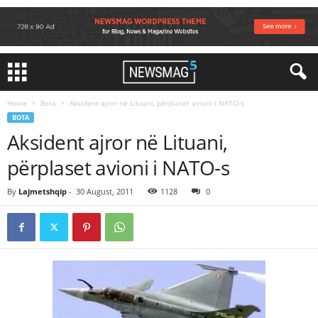
Home
Bota
Aksident ajror në Lituani, përplaset avioni i NATO-s
BOTA
Aksident ajror në Lituani,
përplaset avioni i NATO-s
By
Lajmetshqip
-
30 August, 2011
1128
0