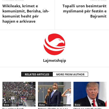
Wikileaks, krimet e
Topalli uron besimtarët
komunizmit, Berisha, ish-
myslimanë për festën e
komunist hesht për
Bajramit
hapjen e arkivave
Lajmetshqip
RELATED ARTICLES
MORE FROM AUTHOR
Bota
Bota
Bota
Si u rrëzua Serzh
Eklipsi i Diellit: Ja si e pa
Cfarë po ndodh midis