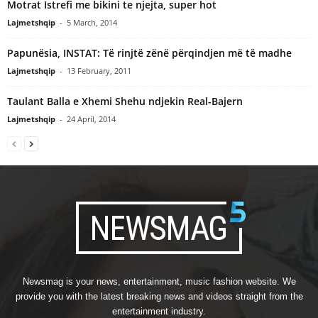
Motrat Istrefi me bikini te njejta, super hot
Lajmetshqip
-
5 March, 2014
Papunësia, INSTAT: Të rinjtë zënë përqindjen më të madhe
Lajmetshqip
-
13 February, 2011
Taulant Balla e Xhemi Shehu ndjekin Real-Bajern
Lajmetshqip
-
24 April, 2014
Newsmag is your news, entertainment, music fashion website. We
provide you with the latest breaking news and videos straight from the
entertainment industry.