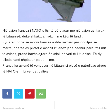
Një avion francez i NATO-s është përplasur me një avion ushtarak
të Lituanisë, duke shkaktuar rrëzimin e këtij të fundit.
Zyrtarët thonë se avioni francez është rrëzuar pas goditjes së
marrë, ndërsa dy pilotët e avionit lituanez janë hedhur para rrëzimit
të avionit, pranë bazës ajrore Zokniai, në veri të Lituanisë. Të dy
pilotët kanë shpëtuar pa dëmtime.
Franca ka avionë të vendosur në Lituani si pjesë e patrullave ajrore
të NATO-s, mbi vendet baltike.
Previous article
Next article