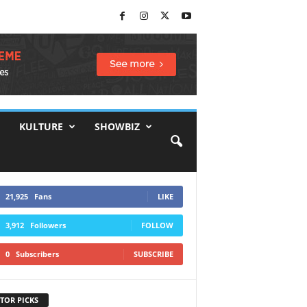
KULTURE
SHOWBIZ
21,925
Fans
LIKE
3,912
Followers
FOLLOW
0
Subscribers
SUBSCRIBE
TOR PICKS