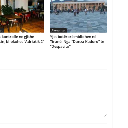
et
Aktualitet
 kontrolle ne gjithe
Yjet botërorë mblidhen në
in, bllokohet “Adriatik 2”
Tiranë. Nga “Danza Kuduro” te
“Despacito”