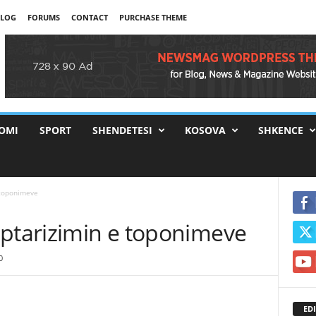
LOG
FORUMS
CONTACT
PURCHASE THEME
OMI
SPORT
SHENDETESI
KOSOVA
SHKENCE
 toponimeve
iptarizimin e toponimeve
0
EDI