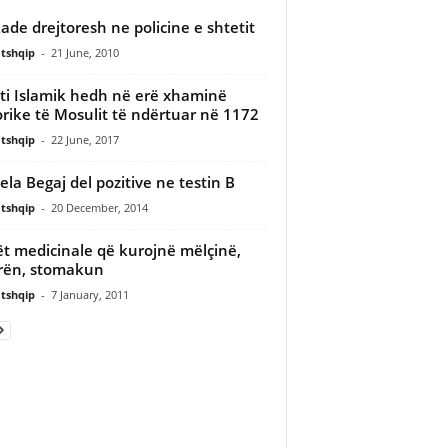
ade drejtoresh ne policine e shtetit
tshqip
-
21 June, 2010
ti Islamik hedh në erë xhaminë
orike të Mosulit të ndërtuar në 1172
tshqip
-
22 June, 2017
la Begaj del pozitive ne testin B
tshqip
-
20 December, 2014
t medicinale që kurojnë mëlçinë,
rën, stomakun
tshqip
-
7 January, 2011