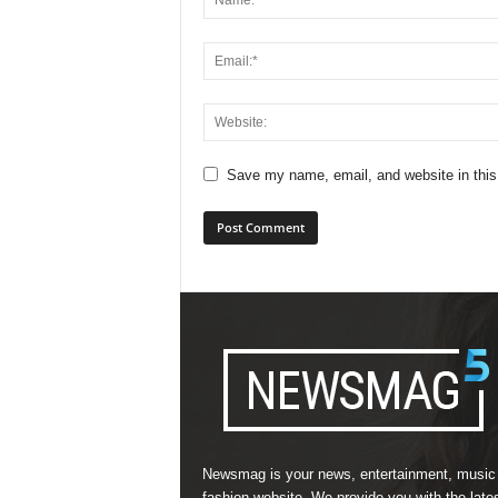
Save my name, email, and website in this
Newsmag is your news, entertainment, music
fashion website. We provide you with the late