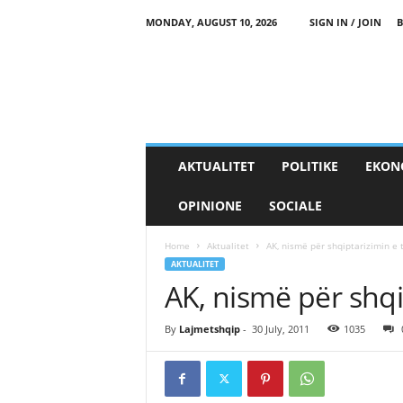
MONDAY, AUGUST 10, 2026
SIGN IN / JOIN
B
AKTUALITET
POLITIKE
EKON
OPINIONE
SOCIALE
Home
Aktualitet
AK, nismë për shqiptarizimin e
AKTUALITET
AK, nismë për shq
By
Lajmetshqip
-
30 July, 2011
1035