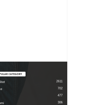
PULAR CATEGORY
2611
itet
702
ke
477
306
omi