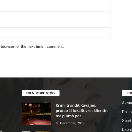
 browser for the next time I comment.
EVEN MORE NEWS
PO
Aktual
Krimi trondit Kavajen,
pronari i lokalit vret klientin
Politi
me plumb pas...
Sport
10 December, 2019
Ekon
st