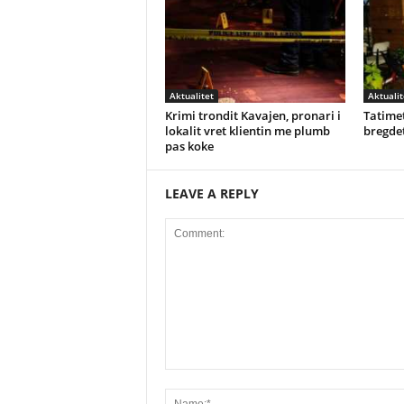
Aktualitet
Aktualit
Krimi trondit Kavajen, pronari i
Tatimet
lokalit vret klientin me plumb
bregdet
pas koke
LEAVE A REPLY