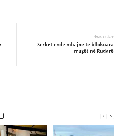
Next article
y
Serbët ende mbajnë te bllokuara
rrugët në Rudarë