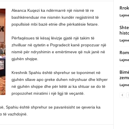
Rrok
Aleanca Kuqezi ka ndërmarrë një nismë të re
Lajme
bashkërenduar me nismën kundër regjistrimit të
popullsisë mbi bazë etnie dhe përkatësie fetare.
Shte
hist
Përfaqësues të kësaj lëvizje gjatë një takim të
Lajme
zhvilluar në qytetin e Pogradecit kanë propozuar një
Rome
nismë për ndryshimin e emërtimeve që nuk janë në
gjuhën shqipe.
Lajme
Bimë
Kreshnik Spahiu është shprehur se toponimet në
zem
gjuhën sllave apo greke duhen ndryshuar dhe kthyer
Lajme
në gjuhën shqipe dhe për këtë ai ka shtuar se do të
propozohet miratimi i një ligji të veçantë.
isë, Spahiu është shprehur se pavarësisht se qeveria ka
do të vazhdojnë.