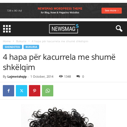
Home
Bukuria
4 hapa për kacurrela me shumë shkëlqim
SHENDETESI
BUKURIA
4 hapa për kacurrela me shumë
shkëlqim
By
Lajmetshqip
-
1 October, 2014
1348
0