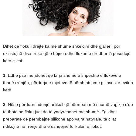
Dihet që floku i drejtë ka më shumë shkëlqim dhe gjallëri, por
ekzistojnë disa truke që e bëjnë edhe flokun e dredhur t’i posedojë
këto cilësi:
1.
Edhe pse mendohet që larja shumë e shpeshtë e flokëve e
thanë rrënjën, përdorja e mjeteve të përshtatshme gjithsesi e eviton
këtë.
2.
Nëse përdorni ndonjë artikull që përmban më shumë vaj, kjo s’do
të thotë se floku juaj do të yndyrësohet më shumë. Zgjidhni
preparate që përmbajnë silikone apo vajra natyrale, të cilat
ndikojnë në rrënjë dhe e ushqejnë folikulën e flokut.