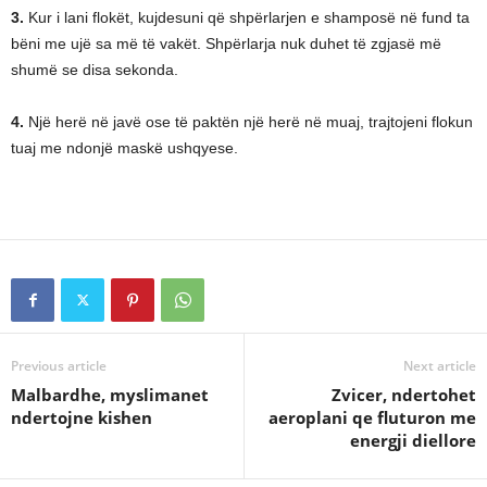
3.
Kur i lani flokët, kujdesuni që shpërlarjen e shamposë në fund ta
bëni me ujë sa më të vakët. Shpërlarja nuk duhet të zgjasë më
shumë se disa sekonda.
4.
Një herë në javë ose të paktën një herë në muaj, trajtojeni flokun
tuaj me ndonjë maskë ushqyese.
Previous article
Next article
Malbardhe, myslimanet
Zvicer, ndertohet
ndertojne kishen
aeroplani qe fluturon me
energji diellore