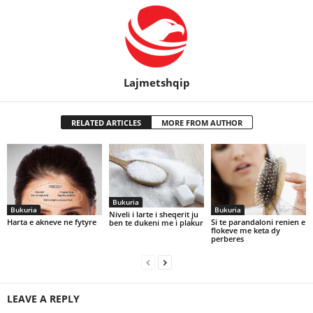
Lajmetshqip
RELATED ARTICLES
MORE FROM AUTHOR
Bukuria
Bukuria
Bukuria
Niveli i larte i sheqerit ju
Harta e akneve ne fytyre
Si te parandaloni renien e
ben te dukeni me i plakur
flokeve me keta dy
perberes
LEAVE A REPLY