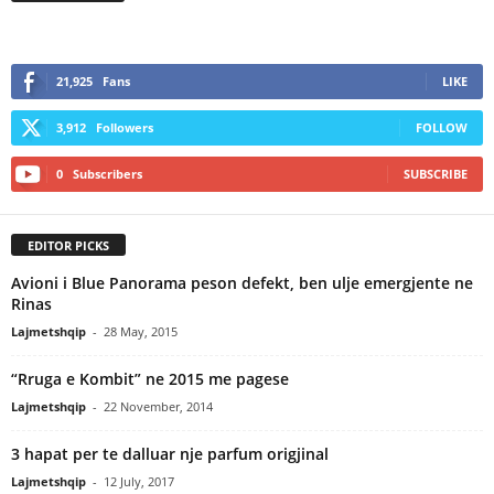
21,925
Fans
LIKE
3,912
Followers
FOLLOW
0
Subscribers
SUBSCRIBE
EDITOR PICKS
Avioni i Blue Panorama peson defekt, ben ulje emergjente ne
Rinas
Lajmetshqip
-
28 May, 2015
“Rruga e Kombit” ne 2015 me pagese
Lajmetshqip
-
22 November, 2014
3 hapat per te dalluar nje parfum origjinal
Lajmetshqip
-
12 July, 2017