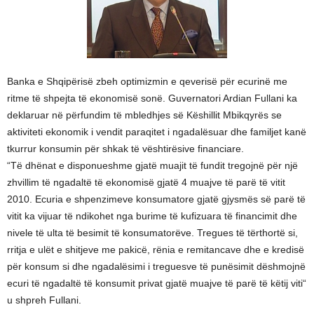
Banka e Shqipërisë zbeh optimizmin e qeverisë për ecurinë me
ritme të shpejta të ekonomisë sonë. Guvernatori Ardian Fullani ka
deklaruar në përfundim të mbledhjes së Këshillit Mbikqyrës se
aktiviteti ekonomik i vendit paraqitet i ngadalësuar dhe familjet kanë
tkurrur konsumin për shkak të vështirësive financiare.
“Të dhënat e disponueshme gjatë muajit të fundit tregojnë për një
zhvillim të ngadaltë të ekonomisë gjatë 4 muajve të parë të vitit
2010. Ecuria e shpenzimeve konsumatore gjatë gjysmës së parë të
vitit ka vijuar të ndikohet nga burime të kufizuara të financimit dhe
nivele të ulta të besimit të konsumatorëve. Tregues të tërthortë si,
rritja e ulët e shitjeve me pakicë, rënia e remitancave dhe e kredisë
për konsum si dhe ngadalësimi i treguesve të punësimit dëshmojnë
ecuri të ngadaltë të konsumit privat gjatë muajve të parë të këtij viti“
u shpreh Fullani.