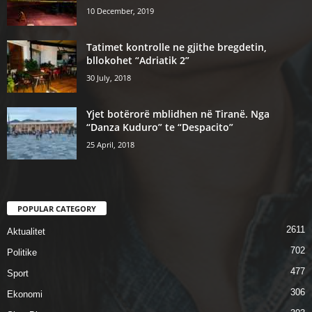
10 December, 2019
Tatimet kontrolle ne gjithe bregdetin,
bllokohet “Adriatik 2”
30 July, 2018
Yjet botërorë mblidhen në Tiranë. Nga
“Danza Kuduro” te “Despacito”
25 April, 2018
POPULAR CATEGORY
2611
Aktualitet
702
Politike
477
Sport
306
Ekonomi