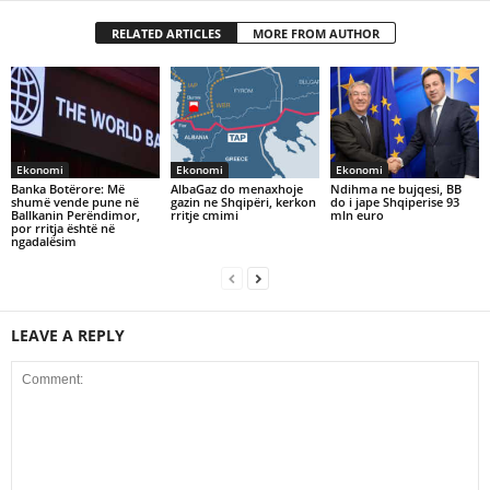
RELATED ARTICLES
MORE FROM AUTHOR
Ekonomi
Ekonomi
Ekonomi
Banka Botërore: Më
AlbaGaz do menaxhoje
Ndihma ne bujqesi, BB
shumë vende pune në
gazin ne Shqipëri, kerkon
do i jape Shqiperise 93
Ballkanin Perëndimor,
rritje cmimi
mln euro
por rritja është në
ngadalësim
LEAVE A REPLY