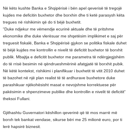
Në këto kushte Banka e Shqipërisë i bën apel qeverisë të tregojë
kujdes me deficitin buxhetor dhe borxhin dhe ti ketë parasysh këta
tregues në rishikimin që do ti bëjë buxhetit.
“Duke ndjekur me vëmendje ecurinë aktuale dhe të pritshme
ekonomike dhe duke vlerësuar me shqetësim implikimet e saj për
treguesit fiskalë, Banka e Shqipërisë gjykon se politika fiskale duhet
të bëjë kujdes me kontrollin e nivelit të deficitit buxhetor të borxhit
publik. Mbajtja e deficitit buxhetor me parametra të ndërgjegjshëm
do të rrisë besimin në qëndrueshmërinë afatgjatë të borxhit pubik.
Në këtë kontekst, rishikimi i planifikuar i buxhetit të vitit 2010 duhet
të bazohet në një plan realist të të ardhurave buxhetore duke
parashikuar njëkohësisht masat e nevojshme korrektuese për
pakësimin e shpenzimeve publike dhe kontrollin e nivelit të deficitit“
theksoi Fullani.
Gjithashtu Guvernatori këshillon qeverinë që të mos marrë më
borxh tek bankat vendase, sikurse bëri me 25 milionë euro, por ti
lerë hapsirë biznesit.