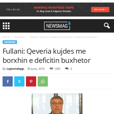
Home
Ekonomi
Fullani: Qeveria kujdes me borxhin e deficitin buxhetor
EKONOMI
Fullani: Qeveria kujdes me
borxhin e deficitin buxhetor
By
Lajmetshqip
-
30 June, 2010
1205
0