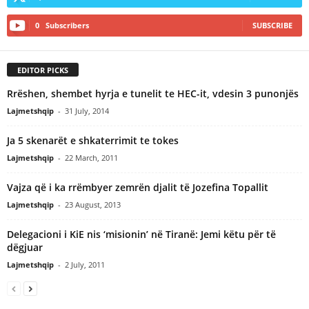
0
Subscribers
SUBSCRIBE
EDITOR PICKS
Rrëshen, shembet hyrja e tunelit te HEC-it, vdesin 3 punonjës
Lajmetshqip
-
31 July, 2014
Ja 5 skenarët e shkaterrimit te tokes
Lajmetshqip
-
22 March, 2011
Vajza që i ka rrëmbyer zemrën djalit të Jozefina Topallit
Lajmetshqip
-
23 August, 2013
Delegacioni i KiE nis ‘misionin’ në Tiranë: Jemi këtu për të
dëgjuar
Lajmetshqip
-
2 July, 2011