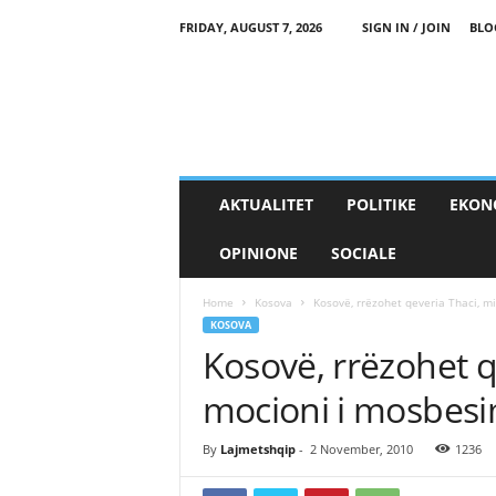
FRIDAY, AUGUST 7, 2026
SIGN IN / JOIN
BLO
AKTUALITET
POLITIKE
EKON
OPINIONE
SOCIALE
Home
Kosova
Kosovë, rrëzohet qeveria Thaci, m
KOSOVA
Kosovë, rrëzohet q
mocioni i mosbesi
By
Lajmetshqip
-
2 November, 2010
1236