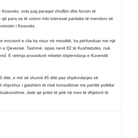
n e Kosovës, vota juaj paraqet zhvillim dhe forcim të
 që para se të votoni mbi interesat partiake të mendoni së
ministri i Kosovës.
 mocionit e cila ka nisur në mesditë, ka përfunduar me një
in e Qeverisë. Tashmë, sipas nenit 82 të Kushtetutës, nuk
end. E vetmja procedurë mbetet shpërndarja e Kuvendit
 ditë, e më së shumti 45 ditë pas shpërndarjes së
 shprehur i gatshëm të nisë konsultimet me partitë politike
ëzakonshme, datë që pritet të jetë në mes të dhjetorit të