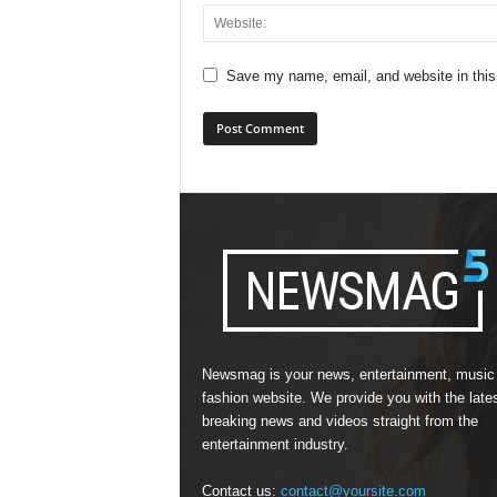
Save my name, email, and website in this
Newsmag is your news, entertainment, music
fashion website. We provide you with the late
breaking news and videos straight from the
entertainment industry.
Contact us:
contact@yoursite.com