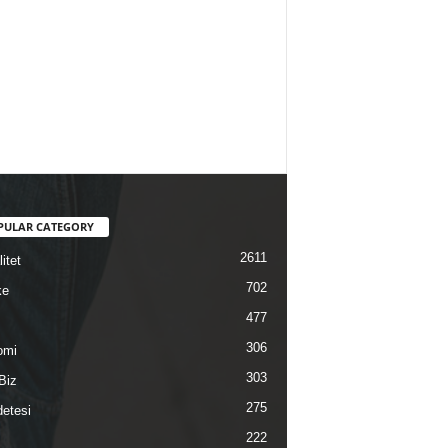
PULAR CATEGORY
2611
itet
702
ke
477
306
omi
303
Biz
275
etesi
222