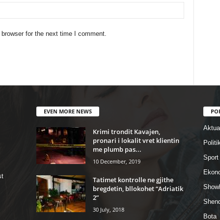
 browser for the next time I comment.
EVEN MORE NEWS
PO
Aktual
Krimi trondit Kavajen,
pronari i lokalit vret klientin
Politi
me plumb pas...
Sport
10 December, 2019
Ekon
st
Tatimet kontrolle ne gjithe
Show
bregdetin, bllokohet “Adriatik
2”
Shend
30 July, 2018
Bota