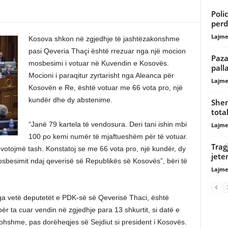
Poli
perd
Lajme
Kosova shkon në zgjedhje të jashtëzakonshme
pasi Qeveria Thaçi është rrezuar nga një mocion
Paza
mosbesimi i votuar në Kuvendin e Kosovës.
pall
Mocioni i paraqitur zyrtarisht nga Aleanca për
Lajme
Kosovën e Re, është votuar me 66 vota pro, një
kundër dhe dy abstenime.
Shem
tota
“Janë 79 kartela të vendosura. Deri tani ishin mbi
Lajme
100 po kemi numër të mjaftueshëm për të votuar.
Trag
 votojmë tash. Konstatoj se me 66 vota pro, një kundër, dy
jete
sbesimit ndaj qeverisë së Republikës së Kosovës”, bëri të
Lajme
ga vetë deputetët e PDK-së së Qeverisë Thaci, është
për ta cuar vendin në zgjedhje para 13 shkurtit, si datë e
ohshme, pas dorëheqjes së Sejdiut si president i Kosovës.