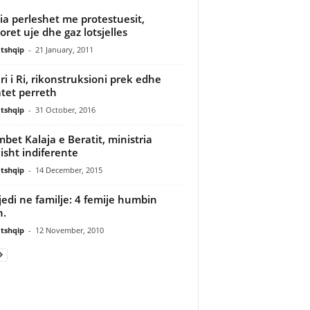
cia perleshet me protestuesit,
oret uje dhe gaz lotsjelles
tshqip
-
21 January, 2011
ri i Ri, rikonstruksioni prek edhe
atet perreth
tshqip
-
31 October, 2016
bet Kalaja e Beratit, ministria
lisht indiferente
tshqip
-
14 December, 2015
jedi ne familje: 4 femije humbin
n.
tshqip
-
12 November, 2010