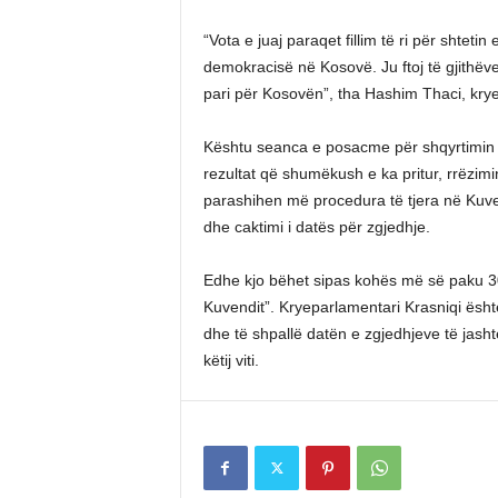
“Vota e juaj paraqet fillim të ri për shteti
demokracisë në Kosovë. Ju ftoj të gjithëve
pari për Kosovën”, tha Hashim Thaci, krye
Kështu seanca e posacme për shqyrtimin e
rezultat që shumëkush e ka pritur, rrëzim
parashihen më procedura të tjera në Kuv
dhe caktimi i datës për zgjedhje.
Edhe kjo bëhet sipas kohës më së paku 30
Kuvendit”. Kryeparlamentari Krasniqi është
dhe të shpallë datën e zgjedhjeve të jasht
këtij viti.