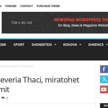
G
FORUMS
CONTACT
PURCHASE THEME
OMI
SPORT
SHENDETESI
KOSOVA
SHKENCE
iratohet mocioni i mosbesimit
everia Thaci, miratohet
mit
0
EDI