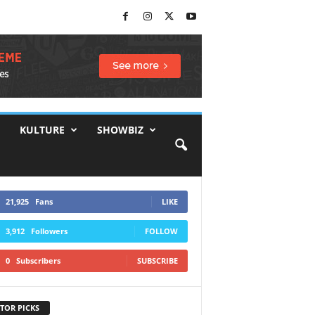
KULTURE
SHOWBIZ
21,925
Fans
LIKE
3,912
Followers
FOLLOW
0
Subscribers
SUBSCRIBE
TOR PICKS