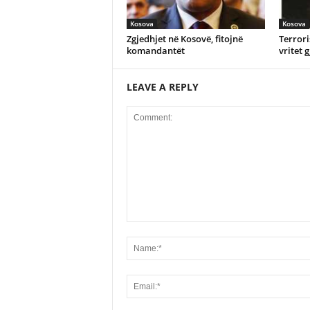
Kosova
Kosova
Zgjedhjet në Kosovë, fitojnë
Terror
komandantët
vritet 
LEAVE A REPLY