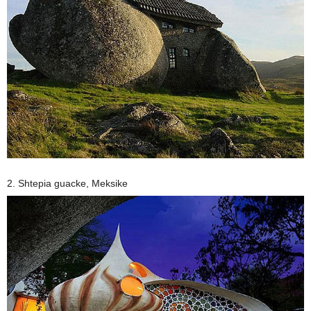
2. Shtepia guacke, Meksike