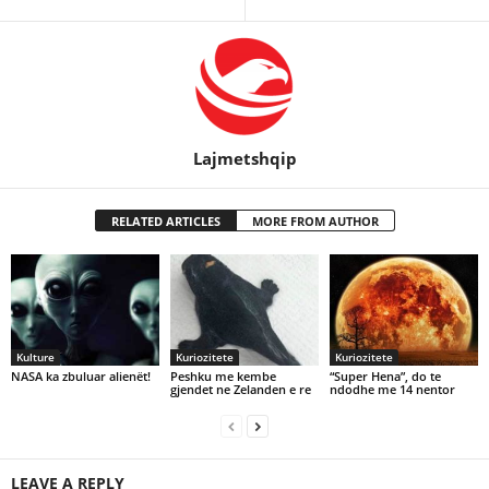
Lajmetshqip
RELATED ARTICLES
MORE FROM AUTHOR
Kulture
Kuriozitete
Kuriozitete
NASA ka zbuluar alienët!
Peshku me kembe
“Super Hena”, do te
gjendet ne Zelanden e re
ndodhe me 14 nentor
LEAVE A REPLY