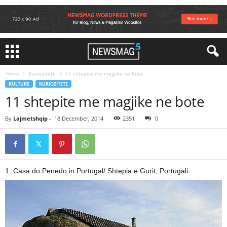
Home
Kuriozitete
11 shtepite me magjike ne bote
KULTURE
KURIOZITETE
11 shtepite me magjike ne bote
By
Lajmetshqip
-
18 December, 2014
2351
0
1. Casa do Penedo in Portugal/ Shtepia e Gurit, Portugali