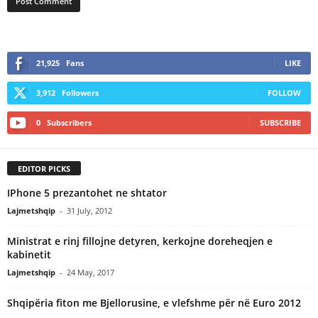
21,925
Fans
LIKE
3,912
Followers
FOLLOW
0
Subscribers
SUBSCRIBE
EDITOR PICKS
IPhone 5 prezantohet ne shtator
Lajmetshqip
-
31 July, 2012
Ministrat e rinj fillojne detyren, kerkojne doreheqjen e
kabinetit
Lajmetshqip
-
24 May, 2017
Shqipëria fiton me Bjellorusine, e vlefshme për në Euro 2012