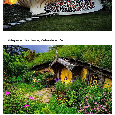
3. Shtepia e xhuxhave, Zelande e Re