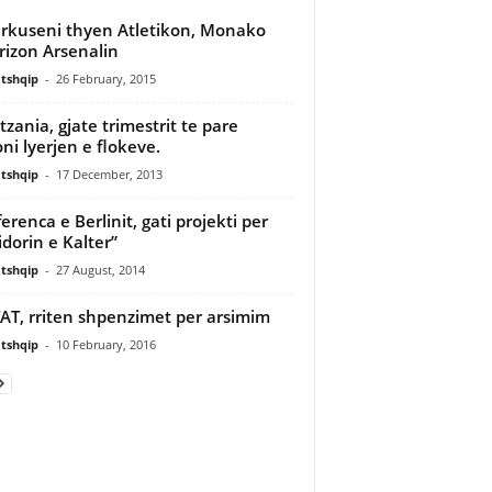
rkuseni thyen Atletikon, Monako
rizon Arsenalin
tshqip
-
26 February, 2015
tzania, gjate trimestrit te pare
oni lyerjen e flokeve.
tshqip
-
17 December, 2013
erenca e Berlinit, gati projekti per
idorin e Kalter”
tshqip
-
27 August, 2014
AT, rriten shpenzimet per arsimim
tshqip
-
10 February, 2016