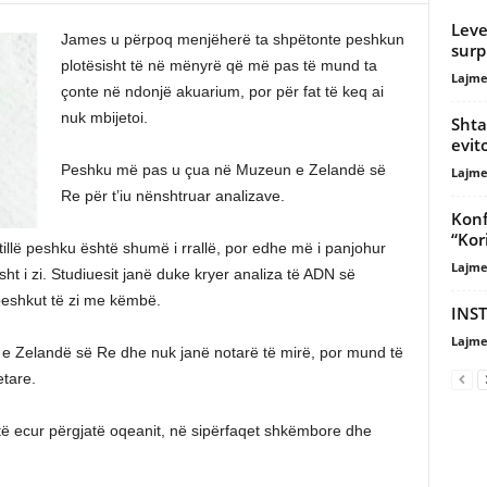
Leve
James u përpoq menjëherë ta shpëtonte peshkun
surp
plotësisht të në mënyrë që më pas të mund ta
Lajme
çonte në ndonjë akuarium, por për fat të keq ai
nuk mbijetoi.
Shta
evit
Peshku më pas u çua në Muzeun e Zelandë së
Lajme
Re për t’iu nënshtruar analizave.
Konf
“Kor
i tillë peshku është shumë i rrallë, por edhe më i panjohur
Lajme
isht i zi. Studiuesit janë duke kryer analiza të ADN së
 peshkut të zi me këmbë.
INST
Lajme
et e Zelandë së Re dhe nuk janë notarë të mirë, por mund të
etare.
të ecur përgjatë oqeanit, në sipërfaqet shkëmbore dhe