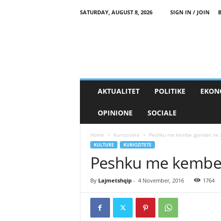
SATURDAY, AUGUST 8, 2026
SIGN IN / JOIN
AKTUALITET
POLITIKE
EKON
OPINIONE
SOCIALE
Home
Kuriozitete
Peshku me kembe gjendet ne 
KULTURE
KURIOZITETE
Peshku me kembe 
By
Lajmetshqip
-
4 November, 2016
1764