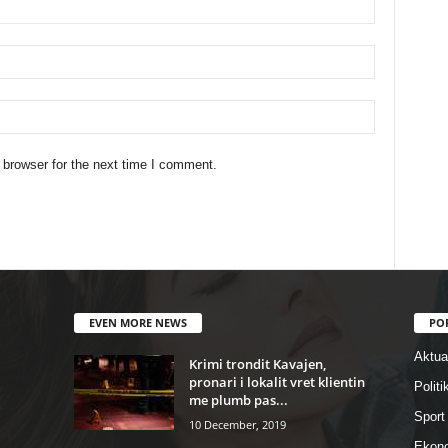
 browser for the next time I comment.
EVEN MORE NEWS
PO
Aktual
Krimi trondit Kavajen,
pronari i lokalit vret klientin
Politi
me plumb pas...
Sport
10 December, 2019
Ekon