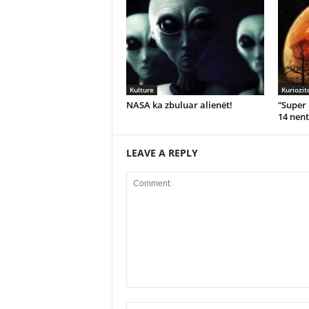
Kulture
Kuriozit
NASA ka zbuluar alienët!
“Super
14 nen
LEAVE A REPLY