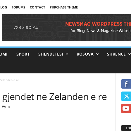
BLOG
FORUMS
CONTACT
PURCHASE THEME
OMI
SPORT
SHENDETESI
KOSOVA
SHKENCE
Zelanden e re
gjendet ne Zelanden e re
0
EDI