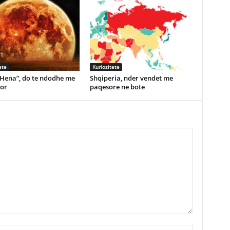
ete
Kuriozitete
 Hena”, do te ndodhe me
Shqiperia, nder vendet me
tor
paqesore ne bote