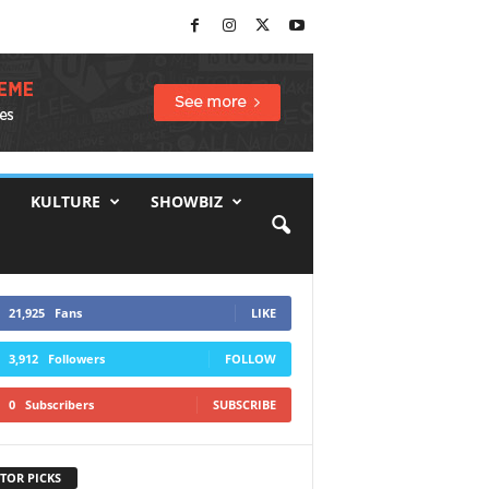
KULTURE
SHOWBIZ
21,925
Fans
LIKE
3,912
Followers
FOLLOW
0
Subscribers
SUBSCRIBE
TOR PICKS