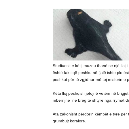
Studiuesit e këtij muzeu thanë se një lloj 
është fakti që peshku në fjalë ishte plotës
peshkut për të zgjidhur më tej misterin e
Këta lloj peshqish jetojnë vetëm në brigj
mbërrijnë në breg të shtyrë nga rrymat d
Ata zakonisht përdorin këmbët e tyre për 
grumbujt koralore.