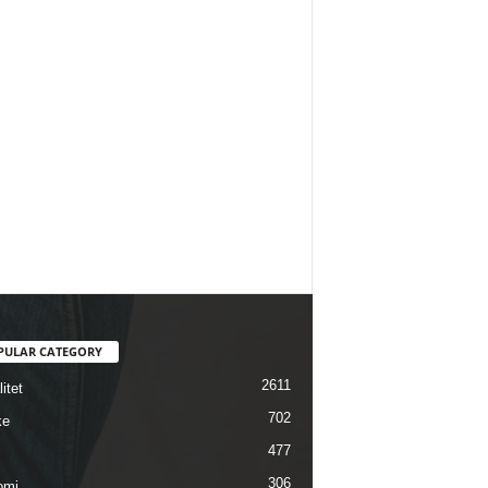
PULAR CATEGORY
2611
itet
702
ke
477
306
omi