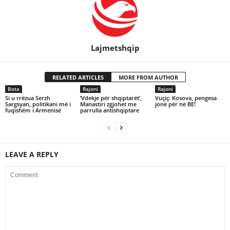
Lajmetshqip
RELATED ARTICLES
MORE FROM AUTHOR
Bota
Rajoni
Rajoni
Si u rrëzua Serzh
‘Vdekje për shqiptarët’,
Vuçiç: Kosova, pengesa
Sargsyan, politikani më i
Manastiri zgjohet me
jonë për në BE!
fuqishëm i Armenisë
parrulla antishqiptare
LEAVE A REPLY