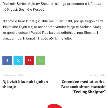
Radikale Serbe, Vojisllav Sheshel, një nga promotorët e luftërave
në Kroaci, Bosnjë e Kosovë.
Një foto e bërë kur Vuçiç ishte më i ri sigurisht, por që tregon qartë
lidhjet dhe linjën e tij të ashpër me vendet fqinje të Serbisë. Vuçiç
ka qenë pjesëtar i Partisë Radikale që udhëhiqej nga Sheshel i
akuzuar nga Tribunali i Hagës për krime lufte.
Previous article
Next article
Një vizitë ku nuk lejohen
Çmenden mediat serbe,
shkarje
Facebook shton statusin
“Feeling Shqiptar”