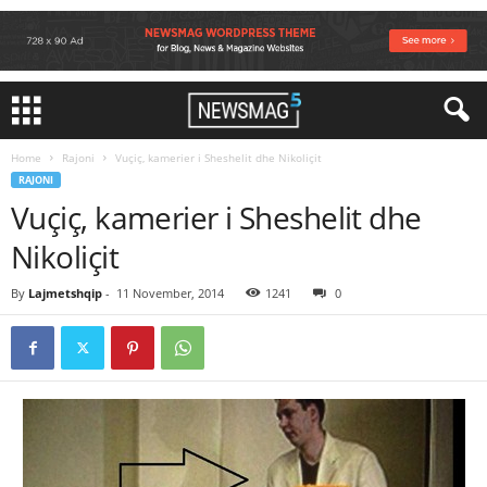
Home
Rajoni
Vuçiç, kamerier i Sheshelit dhe Nikoliçit
RAJONI
Vuçiç, kamerier i Sheshelit dhe
Nikoliçit
By
Lajmetshqip
-
11 November, 2014
1241
0