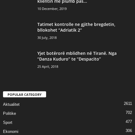
klientin me plumb pas...
10 December, 2019
Tatimet kontrolle ne gjithe bregdetin,
bllokohet “Adriatik 2”
30 July, 2018
Yjet botërorë mblidhen në Tiranë. Nga
“Danza Kuduro” te “Despacito”
25 April, 2018
POPULAR CATEGORY
2611
Aktualitet
702
Politike
477
Sport
306
Ekonomi