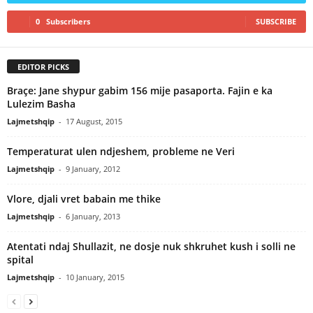
0
Subscribers
SUBSCRIBE
EDITOR PICKS
Braçe: Jane shypur gabim 156 mije pasaporta. Fajin e ka
Lulezim Basha
Lajmetshqip
-
17 August, 2015
Temperaturat ulen ndjeshem, probleme ne Veri
Lajmetshqip
-
9 January, 2012
Vlore, djali vret babain me thike
Lajmetshqip
-
6 January, 2013
Atentati ndaj Shullazit, ne dosje nuk shkruhet kush i solli ne
spital
Lajmetshqip
-
10 January, 2015