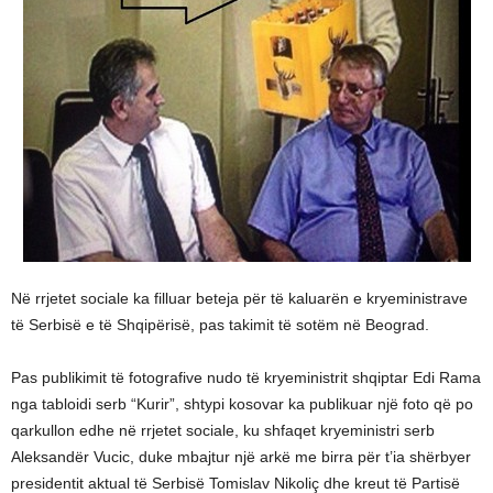
Në rrjetet sociale ka filluar beteja për të kaluarën e kryeministrave
të Serbisë e të Shqipërisë, pas takimit të sotëm në Beograd.
Pas publikimit të fotografive nudo të kryeministrit shqiptar Edi Rama
nga tabloidi serb “Kurir”, shtypi kosovar ka publikuar një foto që po
qarkullon edhe në rrjetet sociale, ku shfaqet kryeministri serb
Aleksandër Vucic, duke mbajtur një arkë me birra për t’ia shërbyer
presidentit aktual të Serbisë Tomislav Nikoliç dhe kreut të Partisë