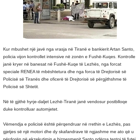
Kur mbushet një javë nga vrasja në Tiranë e bankierit Artan Santo,
policia vijon kontrollet intensive në zonën e Fushë-Kuqes. Kontrolle
janë kryer në banesat në Fushë-Kuqe të Lezhës, nga forcat
speciale RENEA të mbështetura dhe nga forca të Drejtorisë së
Policisë së Tiranës dhe oficerë të Drejtorisë së përgjithshme të
Policisë së Shtetit.
Në të gjithë hyrje-daljet Lezhë-Tiranë janë vendosur postblloqe
duke kontrolluar automjetet.
Vëmendja e policisë është përqendruar në rrethin e Lezhës, pas
gjetjes së një motori dhe dy skafandrave të ngjashme me ato që u
përdorën në ekzekutimin e biznesmenit Santo ndërsa tentoi të futej