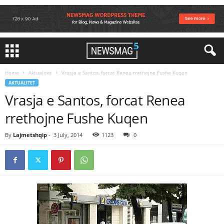
Home
Aktualitet
Vrasja e Santos, forcat Renea rrethojne Fushe Kuqen
AKTUALITET
Vrasja e Santos, forcat Renea
rrethojne Fushe Kuqen
By
Lajmetshqip
-
3 July, 2014
1123
0