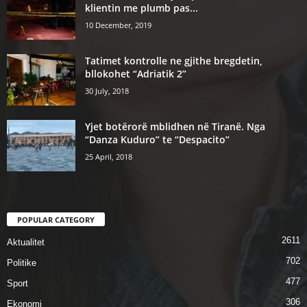
klientin me plumb pas...
10 December, 2019
Tatimet kontrolle ne gjithe bregdetin,
bllokohet “Adriatik 2”
30 July, 2018
Yjet botërorë mblidhen në Tiranë. Nga
“Danza Kuduro” te “Despacito”
25 April, 2018
POPULAR CATEGORY
2611
Aktualitet
702
Politike
477
Sport
306
Ekonomi