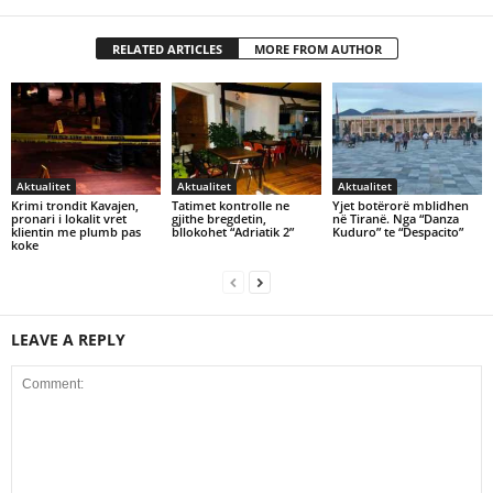
RELATED ARTICLES
MORE FROM AUTHOR
Aktualitet
Aktualitet
Aktualitet
Krimi trondit Kavajen,
Tatimet kontrolle ne
Yjet botërorë mblidhen
pronari i lokalit vret
gjithe bregdetin,
në Tiranë. Nga “Danza
klientin me plumb pas
bllokohet “Adriatik 2”
Kuduro” te “Despacito”
koke
LEAVE A REPLY