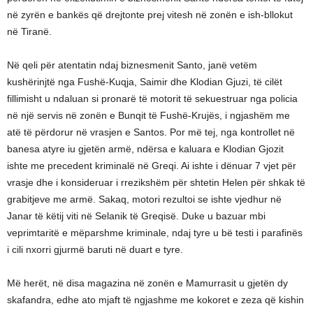
në zyrën e bankës që drejtonte prej vitesh në zonën e ish-bllokut
në Tiranë.
Në qeli për atentatin ndaj biznesmenit Santo, janë vetëm
kushërinjtë nga Fushë-Kuqja, Saimir dhe Klodian Gjuzi, të cilët
fillimisht u ndaluan si pronarë të motorit të sekuestruar nga policia
në një servis në zonën e Bunqit të Fushë-Krujës, i ngjashëm me
atë të përdorur në vrasjen e Santos. Por më tej, nga kontrollet në
banesa atyre iu gjetën armë, ndërsa e kaluara e Klodian Gjozit
ishte me precedent kriminalë në Greqi. Ai ishte i dënuar 7 vjet për
vrasje dhe i konsideruar i rrezikshëm për shtetin Helen për shkak të
grabitjeve me armë. Sakaq, motori rezultoi se ishte vjedhur në
Janar të këtij viti në Selanik të Greqisë. Duke u bazuar mbi
veprimtaritë e mëparshme kriminale, ndaj tyre u bë testi i parafinës
i cili nxorri gjurmë baruti në duart e tyre.
Më herët, në disa magazina në zonën e Mamurrasit u gjetën dy
skafandra, edhe ato mjaft të ngjashme me kokoret e zeza që kishin