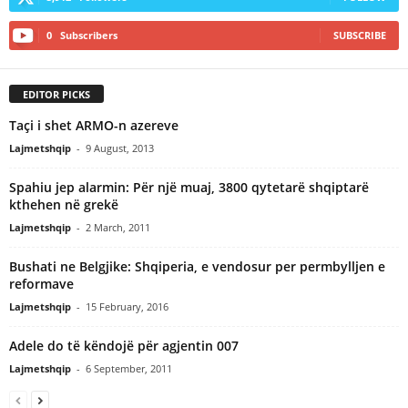
0
Subscribers
SUBSCRIBE
EDITOR PICKS
Taçi i shet ARMO-n azereve
Lajmetshqip
-
9 August, 2013
Spahiu jep alarmin: Për një muaj, 3800 qytetarë shqiptarë
kthehen në grekë
Lajmetshqip
-
2 March, 2011
Bushati ne Belgjike: Shqiperia, e vendosur per permbylljen e
reformave
Lajmetshqip
-
15 February, 2016
Adele do të këndojë për agjentin 007
Lajmetshqip
-
6 September, 2011