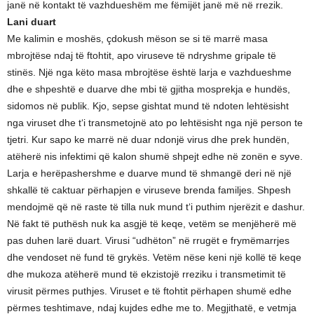
janë në kontakt të vazhdueshëm me fëmijët janë më në rrezik.
Lani duart
Me kalimin e moshës, çdokush mëson se si të marrë masa
mbrojtëse ndaj të ftohtit, apo viruseve të ndryshme gripale të
stinës. Një nga këto masa mbrojtëse është larja e vazhdueshme
dhe e shpeshtë e duarve dhe mbi të gjitha mosprekja e hundës,
sidomos në publik. Kjo, sepse gishtat mund të ndoten lehtësisht
nga viruset dhe t‘i transmetojnë ato po lehtësisht nga një person te
tjetri. Kur sapo ke marrë në duar ndonjë virus dhe prek hundën,
atëherë nis infektimi që kalon shumë shpejt edhe në zonën e syve.
Larja e herëpashershme e duarve mund të shmangë deri në një
shkallë të caktuar përhapjen e viruseve brenda familjes. Shpesh
mendojmë që në raste të tilla nuk mund t‘i puthim njerëzit e dashur.
Në fakt të puthësh nuk ka asgjë të keqe, vetëm se menjëherë më
pas duhen larë duart. Virusi “udhëton” në rrugët e frymëmarrjes
dhe vendoset në fund të grykës. Vetëm nëse keni një kollë të keqe
dhe mukoza atëherë mund të ekzistojë rreziku i transmetimit të
virusit përmes puthjes. Viruset e të ftohtit përhapen shumë edhe
përmes teshtimave, ndaj kujdes edhe me to. Megjithatë, e vetmja