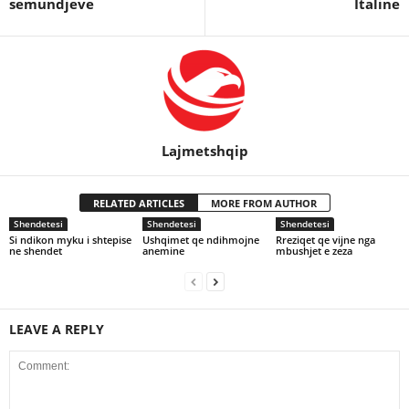
semundjeve
Italine
Lajmetshqip
RELATED ARTICLES
MORE FROM AUTHOR
Shendetesi
Shendetesi
Shendetesi
Si ndikon myku i shtepise
Ushqimet qe ndihmojne
Rreziqet qe vijne nga
ne shendet
anemine
mbushjet e zeza
LEAVE A REPLY