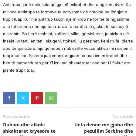
Antitrupat janë molekula që gjejnë mikrobet dhe u ngjiten atyre. Ka
miliona antitrupa të formave të ndryshme që notojnë në lëngjet e
trupit tuaj. Kur një antitrup takon një mikrob në formë të ngjashme,
ai e fut brenda dhe njofton rruazat e bardha të gjakut të sulmojnë
mikrobin. Sa herë teshtini, kolliteni, villni, gërvishteni, ju pickon një
insekt, vriteni, ënjteni, skuqeni, ftoheni, ju përzihet, keni rrufë, diarre
apo temperaturë, ajo që ndodh nuk është veçse aktivizimi i sistemit
tuaj imunitar. Sistemi juaj imunitar gjuan pa pushim mikrobet dhe
bën të pamundurën për t’i izoluar, shkatërruar ose për t’i flakur ato
jashtë trupit tuaj.
Previous article
Next article
Duhani dhe alkoli:
Uefa denon me gjoba dhe
shkaktaret kryesore te
pezullim Serbine dhe