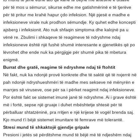
për të mos u sëmurur, sikurse edhe me gatishmërinë e të tjerëve
për të pritur me krahë hapur çdo infeksion. Një pjesë e madhe e
infeksioneve virale nuk prodhon sëmundje. Ky quhet edhe koncepti
ajsberg i infeksionit. Ato nuk shfaqin simptoma dhe kalojnë pa u
vënë re. Zbulimi i shkaqeve të reagimeve të ndryshme ndaj
infeksioneve është një fushë shumë interesante e gjenetikës që po
lëvrohet dhe ende nuk ka përgjigje për shumë pika të mbetura
enigmë.
Burrat dhe gratë, reagime të ndryshme ndaj të ftohtit
Në fakt, nuk ka ndonjë provë konkrete dhe të saktë që të nxjerrë në
pah ndonjë ndryshueshmëri të madhe mes sekseve në mënyrën e
marrjes së viruseve, ose për sa i përket reagimit ndaj infeksioneve.
Por është fakt se sistemet imunë janë të ndryshme. Ai i grave është
më i fortë, sepse një gruaje i duhet mbështetje shtesë për të
përballuar shtatzëninë, pra rritjen e një krijese të vogël brenda saj.
Kjo mund t‘i bëjë sistemet imunitare të femrave më tolerantë.
Stresi mund të shkaktojë gjendje gripale
Presioni i jetës së përditshme mund të bëjë më të ndjeshëm ndaj