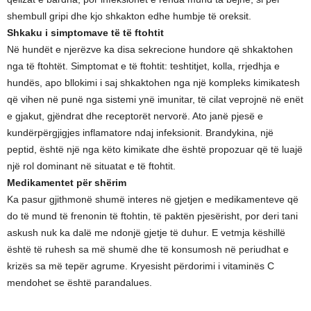
shembull gripi dhe kjo shkakton edhe humbje të oreksit.
Shkaku i simptomave të të ftohtit
Në hundët e njerëzve ka disa sekrecione hundore që shkaktohen
nga të ftohtët. Simptomat e të ftohtit: teshtitjet, kolla, rrjedhja e
hundës, apo bllokimi i saj shkaktohen nga një kompleks kimikatesh
që vihen në punë nga sistemi ynë imunitar, të cilat veprojnë në enët
e gjakut, gjëndrat dhe receptorët nervorë. Ato janë pjesë e
kundërpërgjigjes inflamatore ndaj infeksionit. Brandykina, një
peptid, është një nga këto kimikate dhe është propozuar që të luajë
një rol dominant në situatat e të ftohtit.
Medikamentet për shërim
Ka pasur gjithmonë shumë interes në gjetjen e medikamenteve që
do të mund të frenonin të ftohtin, të paktën pjesërisht, por deri tani
askush nuk ka dalë me ndonjë gjetje të duhur. E vetmja këshillë
është të ruhesh sa më shumë dhe të konsumosh në periudhat e
krizës sa më tepër agrume. Kryesisht përdorimi i vitaminës C
mendohet se është parandalues.