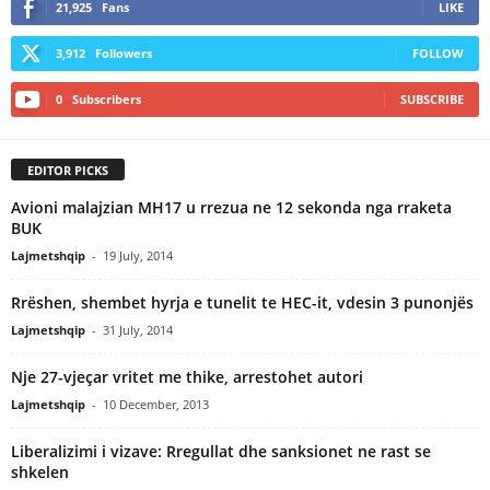
21,925
Fans
LIKE
3,912
Followers
FOLLOW
0
Subscribers
SUBSCRIBE
EDITOR PICKS
Avioni malajzian MH17 u rrezua ne 12 sekonda nga rraketa
BUK
Lajmetshqip
-
19 July, 2014
Rrëshen, shembet hyrja e tunelit te HEC-it, vdesin 3 punonjës
Lajmetshqip
-
31 July, 2014
Nje 27-vjeçar vritet me thike, arrestohet autori
Lajmetshqip
-
10 December, 2013
Liberalizimi i vizave: Rregullat dhe sanksionet ne rast se
shkelen