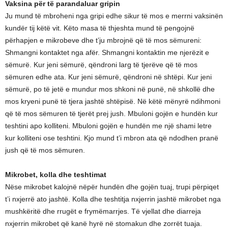
Vaksina për të parandaluar gripin
Ju mund të mbroheni nga gripi edhe sikur të mos e merrni vaksinën
kundër tij këtë vit. Këto masa të thjeshta mund të pengojnë
përhapjen e mikrobeve dhe t’ju mbrojnë që të mos sëmureni:
Shmangni kontaktet nga afër. Shmangni kontaktin me njerëzit e
sëmurë. Kur jeni sëmurë, qëndroni larg të tjerëve që të mos
sëmuren edhe ata. Kur jeni sëmurë, qëndroni në shtëpi. Kur jeni
sëmurë, po të jetë e mundur mos shkoni në punë, në shkollë dhe
mos kryeni punë të tjera jashtë shtëpisë. Në këtë mënyrë ndihmoni
që të mos sëmuren të tjerët prej jush. Mbuloni gojën e hundën kur
teshtini apo kolliteni. Mbuloni gojën e hundën me një shami letre
kur kolliteni ose teshtini. Kjo mund t’i mbron ata që ndodhen pranë
jush që të mos sëmuren.
Mikrobet, kolla dhe teshtimat
Nëse mikrobet kalojnë nëpër hundën dhe gojën tuaj, trupi përpiqet
t’i nxjerrë ato jashtë. Kolla dhe teshtitja nxjerrin jashtë mikrobet nga
mushkëritë dhe rrugët e frymëmarrjes. Të vjellat dhe diarreja
nxjerrin mikrobet që kanë hyrë në stomakun dhe zorrët tuaja.