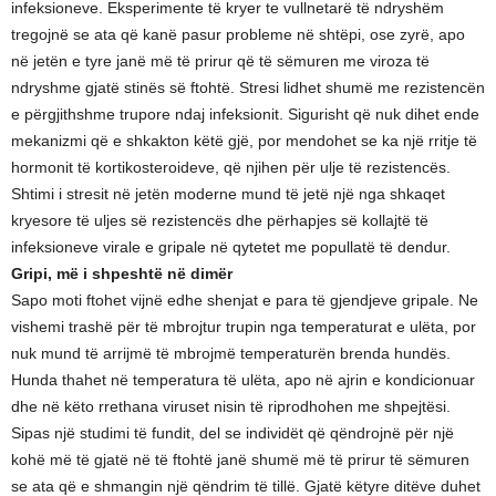
infeksioneve. Eksperimente të kryer te vullnetarë të ndryshëm
tregojnë se ata që kanë pasur probleme në shtëpi, ose zyrë, apo
në jetën e tyre janë më të prirur që të sëmuren me viroza të
ndryshme gjatë stinës së ftohtë. Stresi lidhet shumë me rezistencën
e përgjithshme trupore ndaj infeksionit. Sigurisht që nuk dihet ende
mekanizmi që e shkakton këtë gjë, por mendohet se ka një rritje të
hormonit të kortikosteroideve, që njihen për ulje të rezistencës.
Shtimi i stresit në jetën moderne mund të jetë një nga shkaqet
kryesore të uljes së rezistencës dhe përhapjes së kollajtë të
infeksioneve virale e gripale në qytetet me popullatë të dendur.
Gripi, më i shpeshtë në dimër
Sapo moti ftohet vijnë edhe shenjat e para të gjendjeve gripale. Ne
vishemi trashë për të mbrojtur trupin nga temperaturat e ulëta, por
nuk mund të arrijmë të mbrojmë temperaturën brenda hundës.
Hunda thahet në temperatura të ulëta, apo në ajrin e kondicionuar
dhe në këto rrethana viruset nisin të riprodhohen me shpejtësi.
Sipas një studimi të fundit, del se individët që qëndrojnë për një
kohë më të gjatë në të ftohtë janë shumë më të prirur të sëmuren
se ata që e shmangin një qëndrim të tillë. Gjatë këtyre ditëve duhet