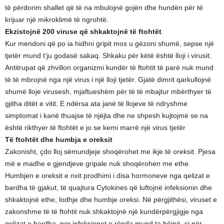
të përdorim shallet që të na mbulojnë gojën dhe hundën për të
krijuar një mikroklimë të ngrohtë.
Ekzistojnë 200 viruse që shkaktojnë të ftohtët
Kur mendoni që po ia hidhni gripit mos u gëzoni shumë, sepse një
tjetër mund t‘ju godasë sakaq. Shkaku për këtë është lloji i virusit.
Antitrupat që zhvillon organizmi kundër të ftohtit të parë nuk mund
të të mbrojnë nga një virus i një lloji tjetër. Gjatë dimrit qarkullojnë
shumë lloje virusesh, mjaftueshëm për të të mbajtur mbërthyer të
gjitha ditët e vitit. E ndërsa ata janë të llojeve të ndryshme
simptomat i kanë thuajse të njëjta dhe ne shpesh kujtojmë se na
është rikthyer të ftohtët e jo se kemi marrë një virus tjetër
Të ftohtët dhe humbja e oreksit
Zakonisht, çdo lloj sëmundjeje shoqërohet me ikje të oreksit. Pjesa
më e madhe e gjendjeve gripale nuk shoqërohen me ethe.
Humbjen e oreksit e nxit prodhimi i disa hormoneve nga qelizat e
bardha të gjakut, të quajtura Cytokines që luftojnë infeksionin dhe
shkaktojnë ethe, lodhje dhe humbje oreksi. Në përgjithësi, viruset e
zakonshme të të ftohtit nuk shkaktojnë një kundërpërgjigje nga
qelizat e bardha, por infeksionet e rënda mund ta bëjnë, si për