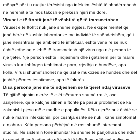
mënyrë për t‘u ruajtur tërësisht nga infektimi është të shndërrohesh
në heremit e të mos takosh e prekësh njeri me dorë.
Viruset e të ftohtit janë të vështirë që të transmetohen
Viruset e të ftohtit nuk janë shumë ngjitës. Në eksperimentet që
janë bërë në kushte laboratorike me individë të shëndetshëm, që i
janë nënshtruar një ambienti të infektuar, është vënë re se nuk
është edhe aq e lehtë të transmetosh një virus nga një person te
një tjetër. Një person është i ndjeshëm dhe i gatshëm për të marrë
virusin kur i shfaqen teshtimat e para, rrjedhja e hundëve, apo
kolla. Virusi shumëfishohet në qelizat e mukozës së hundës dhe del
jashtë përmes teshtimave, apo të folurës.
Disa persona janë më të ndjeshëm se të tjerët ndaj viruseve
Të gjithë njohim njerëz të cilët sëmuren shumë rrallë, ose
asnjëherë, që e kalojnë stinën e ftohtë pa pasur problemet që ka
zakonisht pjesa më e madhe e popullatës. Këta njerëz nuk është se
nuk e marrin infeksionin, por çështja është se nuk i kanë simptomat
e njohura. Këta persona përbëjnë një rast shumë interesant
studimi. Në sistemin tonë imunitar ka shumë të panjohura dhe ndër
to mund të jenë edhe ato që kanë të bëjnë me aftësinë e disave