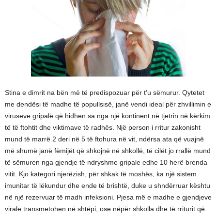
Stina e dimrit na bën më të predispozuar për t‘u sëmurur. Qytetet
me dendësi të madhe të popullsisë, janë vendi ideal për zhvillimin e
viruseve gripalë që hidhen sa nga një kontinent në tjetrin në kërkim
të të ftohtit dhe viktimave të radhës. Një person i rritur zakonisht
mund të marrë 2 deri në 5 të ftohura në vit, ndërsa ata që vuajnë
më shumë janë fëmijët që shkojnë në shkollë, të cilët jo rrallë mund
të sëmuren nga gjendje të ndryshme gripale edhe 10 herë brenda
vitit. Kjo kategori njerëzish, për shkak të moshës, ka një sistem
imunitar të lëkundur dhe ende të brishtë, duke u shndërruar kështu
në një rezervuar të madh infeksioni. Pjesa më e madhe e gjendjeve
virale transmetohen në shtëpi, ose nëpër shkolla dhe të rriturit që