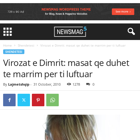
Home
Shendetesi
Virozat e Dimrit: masat qe duhet te marrim per ti luftuar
SHENDETESI
Virozat e Dimrit: masat qe duhet
te marrim per ti luftuar
By
Lajmetshqip
-
31 October, 2010
1278
0