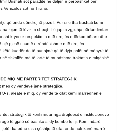
itmir Bushati sot paradite në daljen e përbashkët për
 Venizelos sot në Tiranë.
tje që ende qëndrojnë pezull. Por si e tha Bushati kemi
a na lejon të lëvizim shpejt. Të japim zgjidhje përfundimtare
 bosht kryesor respektimin e të drejtës ndërkombëtare dhe
ë një pjesë shumë e rëndësishme e të drejtës
 këtë kuadër do të punojmë që të dyja palët në mënyrë të
m në shkallën më të lartë të mundshme traktatin e miqësisë
ENDE MIQ ME PARTERITET STRATEGJIK
t mes dy vendeve janë strategjike.
O-s, aleatë e miq, dy vende të cilat kemi marrëdhënie
itet strategjik të konfirmuar nga drejtuesit e institucioneve
rrugë të gjatë së bashku si dy kombe fqinj. Kemi ndarë
tjetër ka edhe disa çështje të cilat ende nuk kanë marrë