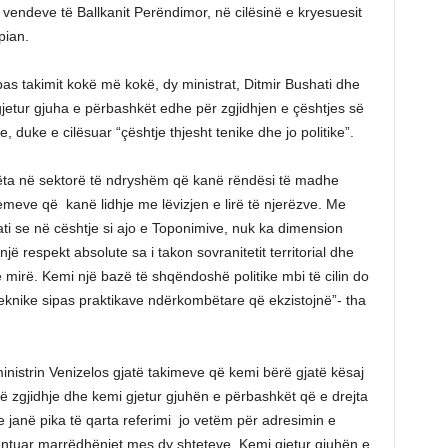
e vendeve të Ballkanit Perëndimor, në cilësinë e kryesuesit
pian.
s takimit kokë më kokë, dy ministrat, Ditmir Bushati dhe
jetur gjuha e përbashkët edhe për zgjidhjen e çështjes së
duke e cilësuar “çështje thjesht tenike dhe jo politike”.
ëta në sektorë të ndryshëm që kanë rëndësi të madhe
blemeve që kanë lidhje me lëvizjen e lirë të njerëzve. Me
ti se në cështje si ajo e Toponimive, nuk ka dimension
jë respekt absolute sa i takon sovranitetit territorial dhe
 mirë. Kemi një bazë të shqëndoshë politike mbi të cilin do
teknike sipas praktikave ndërkombëtare që ekzistojnë”- tha
inistrin Venizelos gjatë takimeve që kemi bërë gjatë kësaj
në zgjidhje dhe kemi gjetur gjuhën e përbashkët që e drejta
janë pika të qarta referimi jo vetëm për adresimin e
entuar marrëdhëniet mes dy shteteve. Kemi gjetur gjuhën e