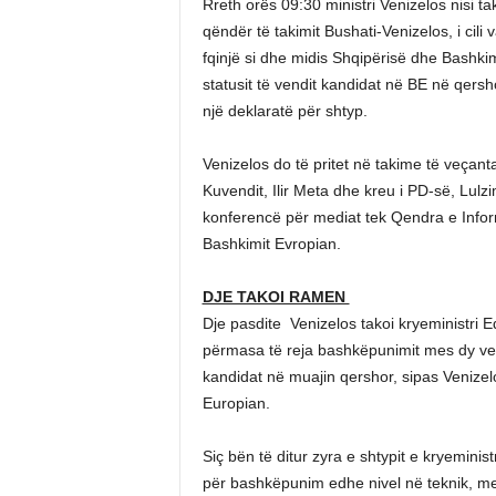
Rreth orës 09:30 ministri Venizelos nisi t
qëndër të takimit Bushati-Venizelos, i cili
fqinjë si dhe midis Shqipërisë dhe Bashkim
statusit të vendit kandidat në BE në qershor
një deklaratë për shtyp.
Venizelos do të pritet në takime të veçant
Kuvendit, Ilir Meta dhe kreu i PD-së, Lulz
konferencë për mediat tek Qendra e Informi
Bashkimit Evropian.
DJE TAKOI RAMEN
Dje pasdite Venizelos takoi kryeministri E
përmasa të reja bashkëpunimit mes dy vend
kandidat në muajin qershor, sipas Venizelo
Europian.
Siç bën të ditur zyra e shtypit e kryeminis
për bashkëpunim edhe nivel në teknik, me e