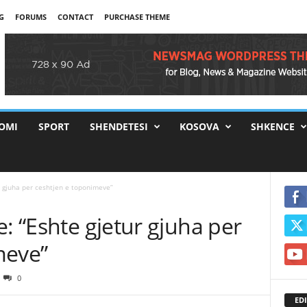
G
FORUMS
CONTACT
PURCHASE THEME
OMI
SPORT
SHENDETESI
KOSOVA
SHKENCE
r gjuha per ceshtjen e toponimeve”
e: “Eshte gjetur gjuha per
meve”
0
EDI