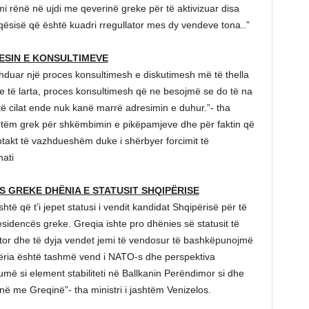
 rënë në ujdi me qeverinë greke për të aktivizuar disa
miqësisë që është kuadri rregullator mes dy vendeve tona..”
ESIN E KONSULTIMEVE
zhduar një proces konsultimesh e diskutimesh më të thella
e të larta, proces konsultimesh që ne besojmë se do të na
e të cilat ende nuk kanë marrë adresimin e duhur.”- tha
shtëm grek për shkëmbimin e pikëpamjeve dhe për faktin që
ntakt të vazhdueshëm duke i shërbyer forcimit të
ati
S GREKE DHËNIA E STATUSIT SHQIPËRISE
htë që t’i jepet statusi i vendit kandidat Shqipërisë për të
esidencës greke. Greqia ishte pro dhënies së statusit të
etor dhe të dyja vendet jemi të vendosur të bashkëpunojmë
ipëria është tashmë vend i NATO-s dhe perspektiva
më si element stabiliteti në Ballkanin Perëndimor si dhe
rinë me Greqinë”- tha ministri i jashtëm Venizelos.