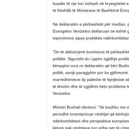
kuadër të nje turi vizitash në kryeqytetet 
të Këshillit të Ministrave të Bashkimit Evro
Në deklaratën e përbashkët për median, pa
Evangelos Venizelos deklaruan se është g
toponimeve sipas praktikës ndërkombëtare, 
“Do të aktivizojmë komisione të përbashk
politike. Sigurisht do i japim zgjidhje pro
kënaqësi vura re deklaratën që bëri Busha
politik, asnjë paragjykim por ka gjithmonë n
marrëdhënieve dy palëshe të fqinjësisë së
të lëvizim dhe të zgjidhim këto probleme 
Venizelos.
Ministri Bushati vlerësoi: “Së bashku me m
periudhë inventarizuar cështjet që kërkoj
ndërkombëtare dhe perspektiva europiane 
këtyre pak çështjeve por edhe për të çim