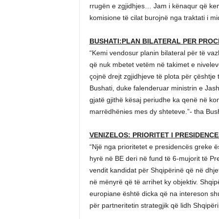
rrugën e zgjidhjes… Jam i kënaqur që kemi
komisione të cilat burojnë nga traktati i 
BUSHATI:PLAN BILATERAL PER PROC
“Kemi vendosur planin bilateral për të va
që nuk mbetet vetëm në takimet e nivelev
çojnë drejt zgjidhjeve të plota për çështj
Bushati, duke falenderuar ministrin e Ja
gjatë gjithë kësaj periudhe ka qenë në ko
marrëdhënies mes dy shteteve.”- tha Bush
VENIZELOS: PRIORITET I PRESIDENCE
“Një nga prioritetet e presidencës greke ës
hyrë në BE deri në fund të 6-mujorit të Pr
vendit kandidat për Shqipërinë që në dhj
në mënyrë që të arrihet ky objektiv. Shq
europiane është dicka që na intereson shu
për partneritetin strategjik që lidh Shqipë