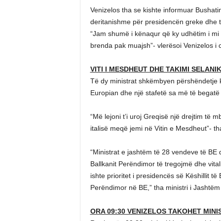
Venizelos tha se kishte informuar Bushat
deritanishme për presidencën greke dhe tu
“Jam shumë i kënaqur që ky udhëtim i mi p
brenda pak muajsh”- vlerësoi Venizelos i ci
VITI I MESDHEUT DHE TAKIMI SELANIK
Të dy ministrat shkëmbyen përshëndetje kor
Europian dhe një stafetë sa më të begatë I
“Më lejoni t’i uroj Greqisë një drejtim të 
italisë meqë jemi në Vitin e Mesdheut”- th
“Ministrat e jashtëm të 28 vendeve të BE 
Ballkanit Perëndimor të tregojmë dhe vita
ishte prioritet i presidencës së Këshillit të
Perëndimor në BE,” tha ministri i Jashtëm
ORA 09:30 VENIZELOS TAKOHET MINI