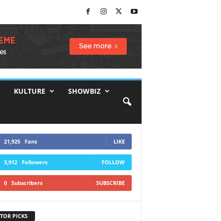
KULTURE
SHOWBIZ
21,925
Fans
LIKE
3,912
Followers
FOLLOW
0
Subscribers
SUBSCRIBE
TOR PICKS