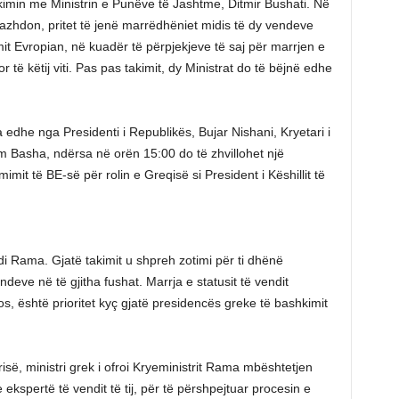
akimin me Ministrin e Punëve të Jashtme, Ditmir Bushati. Në
 vazhdon, pritet të jenë marrëdhëniet midis të dy vendeve
it Evropian, në kuadër të përpjekjeve të saj për marrjen e
 të këtij viti. Pas pas takimit, dy Ministrat do të bëjnë edhe
a edhe nga Presidenti i Republikës, Bujar Nishani, Kryetari i
im Basha, ndërsa në orën 15:00 do të zhvillohet një
mit të BE-së për rolin e Greqisë si President i Këshillit të
di Rama. Gjatë takimit u shpreh zotimi për ti dhënë
eve në të gjitha fushat. Marrja e statusit të vendit
s, është prioritet kyç gjatë presidencës greke të bashkimit
trisë, ministri grek i ofroi Kryeministrit Rama mbështetjen
kspertë të vendit të tij, për të përshpejtuar procesin e