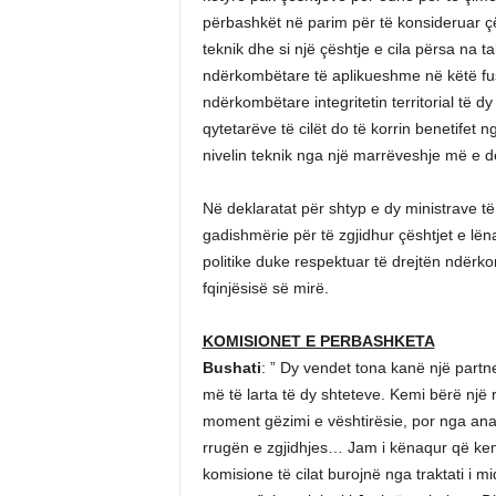
përbashkët në parim për të konsideruar çës
teknik dhe si një çështje e cila përsa na
ndërkombëtare të aplikueshme në këtë fu
ndërkombëtare integritetin territorial të 
qytetarëve të cilët do të korrin benetifet 
nivelin teknik nga një marrëveshje më e d
Në deklaratat për shtyp e dy ministrave t
gadishmërie për të zgjidhur çështjet e lë
politike duke respektuar të drejtën ndërko
fqinjësisë së mirë.
KOMISIONET E PERBASHKETA
Bushati
: ” Dy vendet tona kanë një partner
më të larta të dy shteteve. Kemi bërë një 
moment gëzimi e vështirësie, por nga ana 
rrugën e zgjidhjes… Jam i kënaqur që kemi
komisione të cilat burojnë nga traktati i 