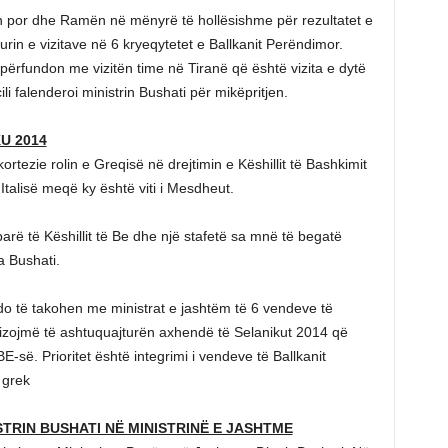
in por dhe Ramën në mënyrë të hollësishme për rezultatet e
rin e vizitave në 6 kryeqytetet e Ballkanit Perëndimor.
ërfundon me vizitën time në Tiranë që është vizita e dytë
li falenderoi ministrin Bushati për mikëpritjen.
U 2014
tezie rolin e Greqisë në drejtimin e Këshillit të Bashkimit
talisë meqë ky është viti i Mesdheut.
mbarë të Këshillit të Be dhe një stafetë sa mnë të begatë
a Bushati.
do të takohen me ministrat e jashtëm të 6 vendeve të
lizojmë të ashtuquajturën axhendë të Selanikut 2014 që
 BE-së. Prioritet është integrimi i vendeve të Ballkanit
 grek
STRIN BUSHATI NË MINISTRINË E JASHTME