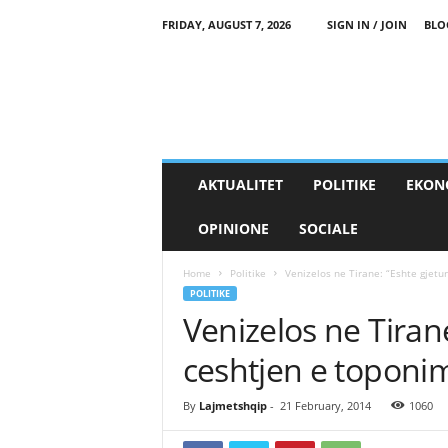
FRIDAY, AUGUST 7, 2026
SIGN IN / JOIN
BLO
AKTUALITET
POLITIKE
EKON
OPINIONE
SOCIALE
Home
Politike
Venizelos ne Tirane: “Eshte gjetu
POLITIKE
Venizelos ne Tiran
ceshtjen e toponi
By
Lajmetshqip
-
21 February, 2014
1060