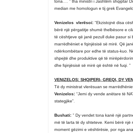
tona…. ” tha ministri i Jashtëm shqiptar D
median me homologun e tij grek Evangelos
Venizelos vlerësoi:
“Ekzistojnë disa cësh
bërë një përgatitje shumë thelbësore e cil
të cështjeve që janë pezull duke pasur si
marrëdhëniet e fqinjësisë së mirë. Që jan
ndërkombëtare por edhe të status-kuo. Në
shpejtë dhe produktive që të mirëpërdori
dhe fqinjësisë së mirë që është në fuqi. ”
VENIZELOS: SHQIPERI- GREQI, DY V
Të dy ministrat vlerësuan se marrëdhënie
Venizelos:
“Jemi dy vende anëtare të NAT
stategjike”.
Bushati:
” Dy vendet tona kanë një partner
më të larta të dy shteteve. Kemi bërë një 
moment gëzimi e vështirësie, por nga ana 