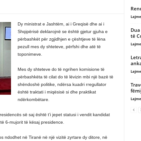
Rend
Lajme
Dy ministrat e Jashtëm, ai i Greqisë dhe ai i
Dua 
Shqipërisë deklarojnë se është gjetur gjuha e
të C
përbashkët për zgjidhjen e çështjeve të lëna
Lajme
pezull mes dy shteteve, përfshi dhe atë të
toponimeve.
Letr
ank
Mes dy shteteve do të ngrihen komisione të
Lajme
përbashkëta të cilat do të lëvizin mbi një bazë të
Trav
shëndoshë politike, ndërsa kuadri rregullator
fëmi
është traktati i miqësisë si dhe praktikat
Lajme
ndërkombëtare.
residencës së saj është t’i jepet statusi i vendit kandidat
të 6-mujorit të kësaj presidence.
s ndodhet në Tiranë në një vizitë zyrtare dy ditore, në