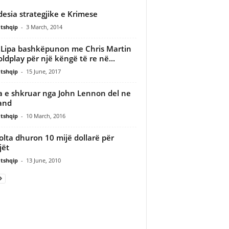
esia strategjike e Krimese
tshqip
-
3 March, 2014
Lipa bashkëpunon me Chris Martin
oldplay për një këngë të re në...
tshqip
-
15 June, 2017
a e shkruar nga John Lennon del ne
and
tshqip
-
10 March, 2016
olta dhuron 10 mijë dollarë për
jët
tshqip
-
13 June, 2010