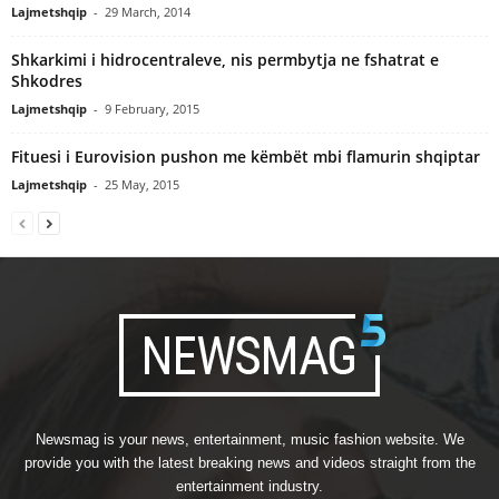
Lajmetshqip
-
29 March, 2014
Shkarkimi i hidrocentraleve, nis permbytja ne fshatrat e
Shkodres
Lajmetshqip
-
9 February, 2015
Fituesi i Eurovision pushon me këmbët mbi flamurin shqiptar
Lajmetshqip
-
25 May, 2015
Newsmag is your news, entertainment, music fashion website. We
provide you with the latest breaking news and videos straight from the
entertainment industry.