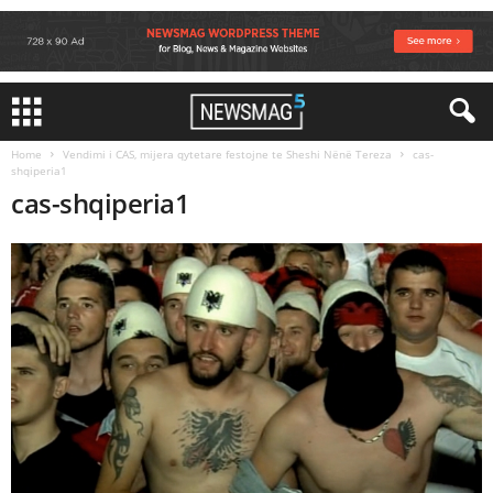
Home
Vendimi i CAS, mijera qytetare festojne te Sheshi Nënë Tereza
cas-
shqiperia1
cas-shqiperia1