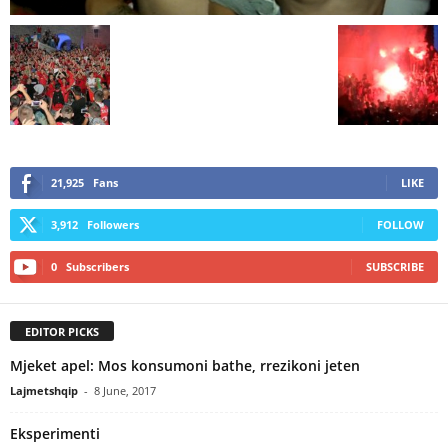
21,925
Fans
LIKE
3,912
Followers
FOLLOW
0
Subscribers
SUBSCRIBE
EDITOR PICKS
Mjeket apel: Mos konsumoni bathe, rrezikoni jeten
Lajmetshqip
-
8 June, 2017
Eksperimenti