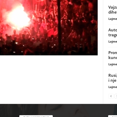
Vajz
dihe
Lajme
Auto
trag
Lajme
Pron
kund
Lajme
Rusi
i nj
Lajme