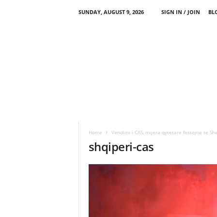
SUNDAY, AUGUST 9, 2026
SIGN IN / JOIN
BL
Home
Vendimi i CAS, mijera qytetare festojne te S
shqiperi-cas