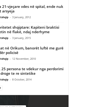
a 21-vjeçare vdes në spital, ende nuk
t arsyeja
tshqip
-
3 January, 2012
ritetet shqiptare: Kapiteni braktisi
etin në flakë, ndaj nderhyme
tshqip
-
3 January, 2015
at në Orikum, banorët luftë me gurë
ër policisë
tshqip
-
12 November, 2010
, 25 persona te vdekur nga perdorimi
e droge te re sintetike
tshqip
-
8 October, 2014