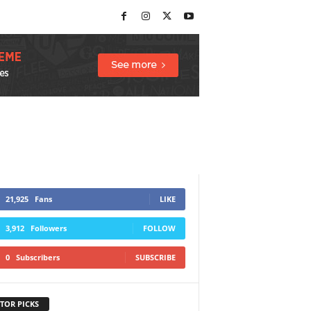
21,925
Fans
LIKE
3,912
Followers
FOLLOW
0
Subscribers
SUBSCRIBE
TOR PICKS