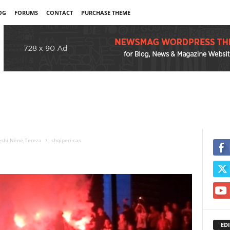
OG
FORUMS
CONTACT
PURCHASE THEME
heshi Nënë Tereza
shqiperi-cas
EDI