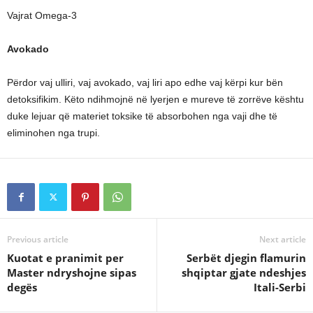
Vajrat Omega-3
Avokado
Përdor vaj ulliri, vaj avokado, vaj liri apo edhe vaj kërpi kur bën
detoksifikim. Këto ndihmojnë në lyerjen e mureve të zorrëve kështu
duke lejuar që materiet toksike të absorbohen nga vaji dhe të
eliminohen nga trupi.
Previous article
Next article
Kuotat e pranimit per
Serbët djegin flamurin
Master ndryshojne sipas
shqiptar gjate ndeshjes
degës
Itali-Serbi