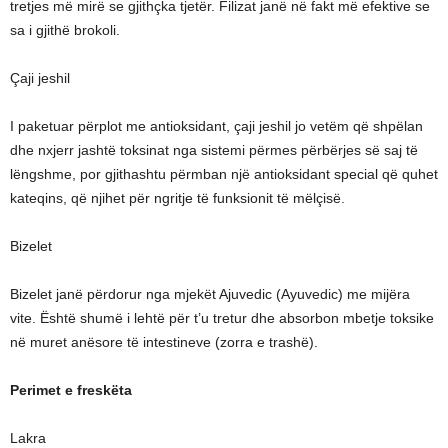
tretjes më mirë se gjithçka tjetër. Filizat janë në fakt më efektive se
sa i gjithë brokoli.
Çaji jeshil
I paketuar përplot me antioksidant, çaji jeshil jo vetëm që shpëlan
dhe nxjerr jashtë toksinat nga sistemi përmes përbërjes së saj të
lëngshme, por gjithashtu përmban një antioksidant special që quhet
kateqins, që njihet për ngritje të funksionit të mëlçisë.
Bizelet
Bizelet janë përdorur nga mjekët Ajuvedic (Ayuvedic) me mijëra
vite. Është shumë i lehtë për t’u tretur dhe absorbon mbetje toksike
në muret anësore të intestineve (zorra e trashë).
Perimet e freskëta
Lakra