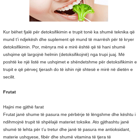
Kur bëhet fjalë për detoksifikimin e trupit tonë ka shumë teknika që
mund t’i ndjekësh dhe suplement që mund të marrësh për të kryer
detoksifikimin. Por, mënyra më e mirë është që të hani shumë
ushqime që largojnë helmin (detoksifikojnë) nga trupi juaj. Më
poshtë ke një listë me ushqimet e shëndetshme për detoksifikimin e
trupit e që përveç tjerash do të ishin një shtesë e mirë në dietën e
secilit.
Frutat
Hajini me gjithë farat
Frutat janë shume të pasura me përbërje të lëngshme dhe kështu i
ndihmojnë trupit të shpëlajë materiet toksike. Ato gjithashtu janë
shumë të lehta për t’u tretur dhe janë të pasura me antioksidant,
materie ushqyese, fibër dhe shumë vitamina të tjera të