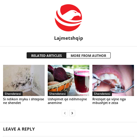
Lajmetshqip
RELATED ARTICLES
MORE FROM AUTHOR
Shendetesi
Shendetesi
Shendetesi
Si ndikon myku i shtepise
Ushqimet qe ndihmojne
Rreziqet qe vijne nga
ne shendet
anemine
mbushjet e zeza
LEAVE A REPLY