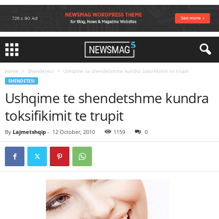
Home
Shendetesi
Ushqime te shendetshme kundra toksifikimit te trupit
SHENDETESI
Ushqime te shendetshme kundra
toksifikimit te trupit
By
Lajmetshqip
-
12 October, 2010
1159
0