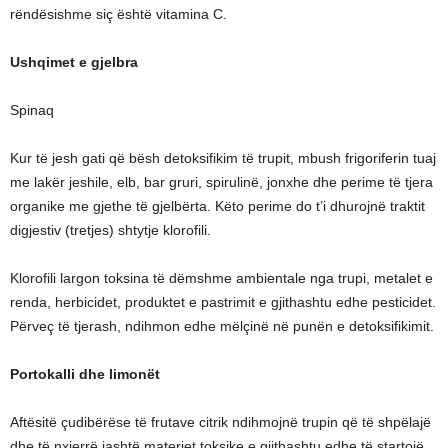
rëndësishme siç është vitamina C.
Ushqimet e gjelbra
Spinaq
Kur të jesh gati që bësh detoksifikim të trupit, mbush frigoriferin tuaj
me lakër jeshile, elb, bar gruri, spirulinë, jonxhe dhe perime të tjera
organike me gjethe të gjelbërta. Këto perime do t’i dhurojnë traktit
digjestiv (tretjes) shtytje klorofili.
Klorofili largon toksina të dëmshme ambientale nga trupi, metalet e
renda, herbicidet, produktet e pastrimit e gjithashtu edhe pesticidet.
Përveç të tjerash, ndihmon edhe mëlçinë në punën e detoksifikimit.
Portokalli dhe limonët
Aftësitë çudibërëse të frutave citrik ndihmojnë trupin që të shpëlajë
dhe të nxjerrë jashtë materiet toksike e gjithashtu edhe të startojë