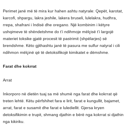
Perimet janë më të mira kur hahen ashtu natyrale: Qepët, karotat,
karcofi, shpargu, lakra jeshile, lakera bruseli, lulelakra, hudhra,
rrepa, shafrani i Indisë dhe oregano. Një kombinim i këtyre
ushqimeve të shëndetshme do t’i ndihmoje mëlçisë t’i largojë
materiet toksike gjatë procesit të pastrimit (shpëlarjes) së
brendshme. Këto gjithashtu janë të pasura me sulfur natyral i cili
ndihmon mëlçinë që të detoksifikojë kimikatet e dëmshme.
Farat dhe kokrrat
Arrat
Inkorporo në dietën tuaj sa më shumë nga farat dhe kokrrat që
treten lehtë. Këtu përfshihet fara e lirit, farat e kungullit, bajamet,
arrat, farat e susamit dhe farat e lulediellit. Gjersa kryen
detoksifikimin e trupit, shmang djathin e bërë nga kokrrat si djathin
nga kikiriku.