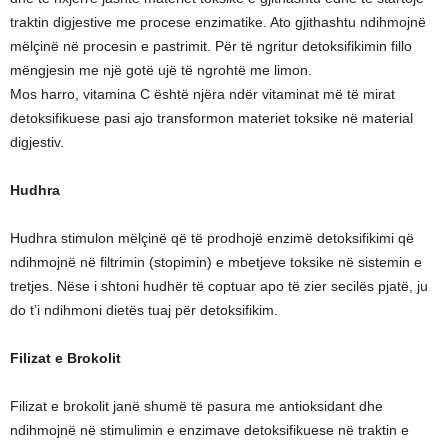
traktin digjestive me procese enzimatike. Ato gjithashtu ndihmojnë
mëlçinë në procesin e pastrimit. Për të ngritur detoksifikimin fillo
mëngjesin me një gotë ujë të ngrohtë me limon.
Mos harro, vitamina C është njëra ndër vitaminat më të mirat
detoksifikuese pasi ajo transformon materiet toksike në material
digjestiv.
Hudhra
Hudhra stimulon mëlçinë që të prodhojë enzimë detoksifikimi që
ndihmojnë në filtrimin (stopimin) e mbetjeve toksike në sistemin e
tretjes. Nëse i shtoni hudhër të coptuar apo të zier secilës pjatë, ju
do t’i ndihmoni dietës tuaj për detoksifikim.
Filizat e Brokolit
Filizat e brokolit janë shumë të pasura me antioksidant dhe
ndihmojnë në stimulimin e enzimave detoksifikuese në traktin e