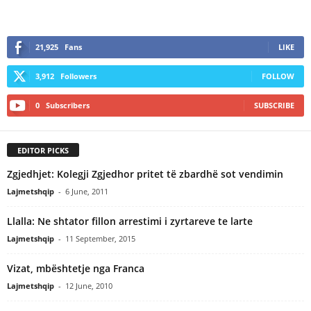
21,925
Fans
LIKE
3,912
Followers
FOLLOW
0
Subscribers
SUBSCRIBE
EDITOR PICKS
Zgjedhjet: Kolegji Zgjedhor pritet të zbardhë sot vendimin
Lajmetshqip
-
6 June, 2011
Llalla: Ne shtator fillon arrestimi i zyrtareve te larte
Lajmetshqip
-
11 September, 2015
Vizat, mbështetje nga Franca
Lajmetshqip
-
12 June, 2010