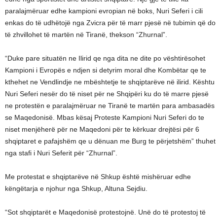
paralajmëruar edhe kampioni evropian në boks, Nuri Seferi i cili
enkas do të udhëtojë nga Zvicra për të marr pjesë në tubimin që do
të zhvillohet të martën në Tiranë, thekson “Zhurnal”.
“Duke pare situatën ne Ilirid qe nga dita ne dite po vështirësohet
Kampioni i Evropës e ndjen si detyrim moral dhe Kombëtar qe te
kthehet ne Vendlindje ne mbështetje te shqiptarëve në ilirid. Kështu
Nuri Seferi nesër do të niset për ne Shqipëri ku do të marre pjesë
ne protestën e paralajmëruar ne Tiranë te martën para ambasadës
se Maqedonisë. Mbas kësaj Proteste Kampioni Nuri Seferi do te
niset menjëherë për ne Maqedoni për te kërkuar drejtësi për 6
shqiptaret e pafajshëm qe u dënuan me Burg te përjetshëm” thuhet
nga stafi i Nuri Seferit për “Zhurnal”.
Me protestat e shqiptarëve në Shkup është mishëruar edhe
këngëtarja e njohur nga Shkup, Altuna Sejdiu.
“Sot shqiptarët e Maqedonisë protestojnë. Unë do të protestoj të