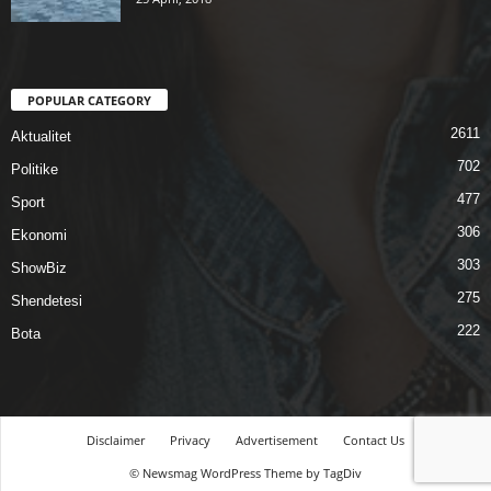
POPULAR CATEGORY
2611
Aktualitet
702
Politike
477
Sport
306
Ekonomi
303
ShowBiz
275
Shendetesi
222
Bota
Disclaimer
Privacy
Advertisement
Contact Us
© Newsmag WordPress Theme by TagDiv