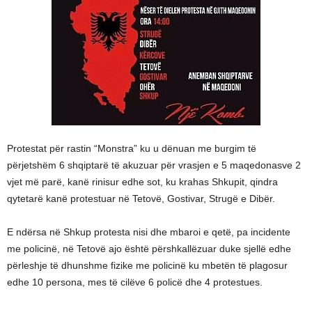
Protestat për rastin “Monstra” ku u dënuan me burgim të
përjetshëm 6 shqiptarë të akuzuar për vrasjen e 5 maqedonasve 2
vjet më parë, kanë rinisur edhe sot, ku krahas Shkupit, qindra
qytetarë kanë protestuar në Tetovë, Gostivar, Strugë e Dibër.
E ndërsa në Shkup protesta nisi dhe mbaroi e qetë, pa incidente
me policinë, në Tetovë ajo është përshkallëzuar duke sjellë edhe
përleshje të dhunshme fizike me policinë ku mbetën të plagosur
edhe 10 persona, mes të cilëve 6 policë dhe 4 protestues.