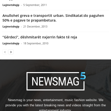
Lajmetshqip
-
5 September, 2011
Anullohet greva e transportit urban. Sindikatat:do paguhen
50% e pagave te prapambetura.
Lajmetshqip
-
21 December, 2013
“Gërdeci”, dëshmitarët nxjerrin fakte të reja
Lajmetshqip
-
18 September, 2010
Newsmag is your news, entertainment, music fashion website. We
provide you with the latest breaking news and videos straight from the
entertainment industry.