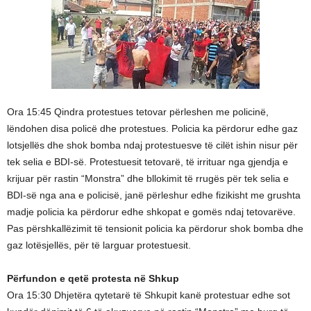
Ora 15:45 Qindra protestues tetovar përleshen me policinë,
lëndohen disa policë dhe protestues. Policia ka përdorur edhe gaz
lotsjellës dhe shok bomba ndaj protestuesve të cilët ishin nisur për
tek selia e BDI-së. Protestuesit tetovarë, të irrituar nga gjendja e
krijuar për rastin “Monstra” dhe bllokimit të rrugës për tek selia e
BDI-së nga ana e policisë, janë përleshur edhe fizikisht me grushta
madje policia ka përdorur edhe shkopat e gomës ndaj tetovarëve.
Pas përshkallëzimit të tensionit policia ka përdorur shok bomba dhe
gaz lotësjellës, për të larguar protestuesit.
Përfundon e qetë protesta në Shkup
Ora 15:30 Dhjetëra qytetarë të Shkupit kanë protestuar edhe sot