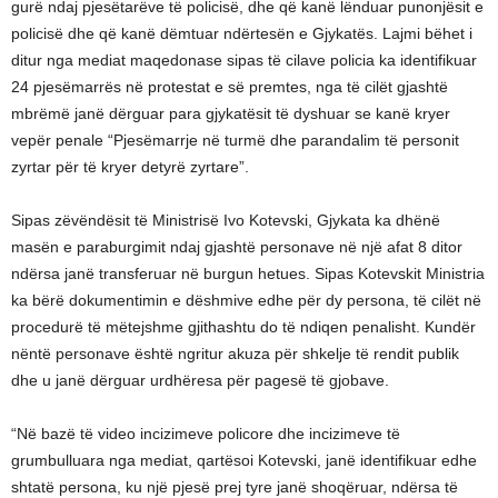
gurë ndaj pjesëtarëve të policisë, dhe që kanë lënduar punonjësit e
policisë dhe që kanë dëmtuar ndërtesën e Gjykatës. Lajmi bëhet i
ditur nga mediat maqedonase sipas të cilave policia ka identifikuar
24 pjesëmarrës në protestat e së premtes, nga të cilët gjashtë
mbrëmë janë dërguar para gjykatësit të dyshuar se kanë kryer
vepër penale “Pjesëmarrje në turmë dhe parandalim të personit
zyrtar për të kryer detyrë zyrtare”.
Sipas zëvëndësit të Ministrisë Ivo Kotevski, Gjykata ka dhënë
masën e paraburgimit ndaj gjashtë personave në një afat 8 ditor
ndërsa janë transferuar në burgun hetues. Sipas Kotevskit Ministria
ka bërë dokumentimin e dëshmive edhe për dy persona, të cilët në
procedurë të mëtejshme gjithashtu do të ndiqen penalisht. Kundër
nëntë personave është ngritur akuza për shkelje të rendit publik
dhe u janë dërguar urdhëresa për pagesë të gjobave.
“Në bazë të video incizimeve policore dhe incizimeve të
grumbulluara nga mediat, qartësoi Kotevski, janë identifikuar edhe
shtatë persona, ku një pjesë prej tyre janë shoqëruar, ndërsa të