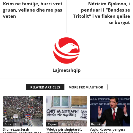
Krim ne familje, burri vret
Ndricim Gjokona, i
gruan, vellane dhe me pas
penduari i “Bandes se
veten
Tritolit” i ve flaken qelise
se burgut
Lajmetshqip
RELATED ARTICLES
MORE FROM AUTHOR
Bota
Rajoni
Rajoni
Si u rrëzua Serzh
‘Vdekje për shqiptarët’,
Vuçiç: Kosova, pengesa
Sargsyan, politikani më i
Manastiri zgjohet me
jonë për në BE!