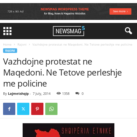
Home
Rajoni
Vazhdojne protestat ne Maqedoni. Ne Tetove perleshje me policine
RAJONI
Vazhdojne protestat ne
Maqedoni. Ne Tetove perleshje
me policine
By
Lajmetshqip
-
7 July, 2014
1358
0