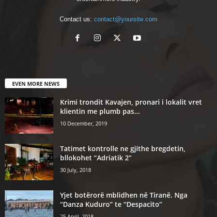
Contact us:
contact@yoursite.com
EVEN MORE NEWS
Krimi trondit Kavajen, pronari i lokalit vret
klientin me plumb pas...
10 December, 2019
Tatimet kontrolle ne gjithe bregdetin,
bllokohet “Adriatik 2”
30 July, 2018
Yjet botërorë mblidhen në Tiranë. Nga
“Danza Kuduro” te “Despacito”
25 April, 2018