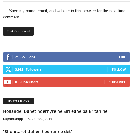
Save my name, email, and website in this browser for the next time I
comment.
21,925
Fans
LIKE
3,912
Followers
FOLLOW
0
Subscribers
SUBSCRIBE
EDITOR PICKS
Hollande: Duhet nderhyre ne Siri edhe pa Britaninë
Lajmetshqip
-
30 August, 2013
“Shqiptarët duhen hedhur në det”