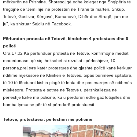
mërkurën në Prishtinë. Shpresoj që edhe koleget nga Shqipëria të
tregojnë që ‘Jemi një’ në protestën në Tiranë të martën. Shkup,
Tetovë, Gostivar, Kërçovë, Kumanovë, Dibër dhe Strugë, jam me
ju”, ka shkruar Sejdiu në Facebook.
Përfundon protesta në Tetovë, lëndohen 4 protestues dhe 6
policë
Ora 17:02 Ka përfunduar protesta në Tetovë, konfirmojnë mediat
maqedonase, që siç theksohet si rezultat i përleshjeve, 10
persona,prej tyre katër protestues dhe gjashtë policë kanë kërkuar
ndihmë mjekësore në Klinikën e Tetovës. Sipas burimeve spitalore,
të 10 të lënduarit kishin plagë të lehta dhe pas marrjes së ndihmës
mjekësore. Protesta e sotme në Tetovë u përshkallëzua në
përleshje fizike me policinë, ku u përdoren edhe gaz lotsjellës dhe
bomba tymuese për të shpërndarë protestuesit.
Tetovë, protestuesit përleshen me policinë