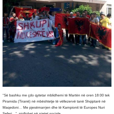
“Së bashku me çdo qytetar mblidhemi të Martën në oren 18:00 tek
Piramida (Tiranë) në mbështetje të vëllezervë tanë Shqiptarë në
Maqedoni… Me pjesëmarrjen dhe të Kampionit të Europes Nuri
Seferi…”, njoftohet në rrjetet sociale.