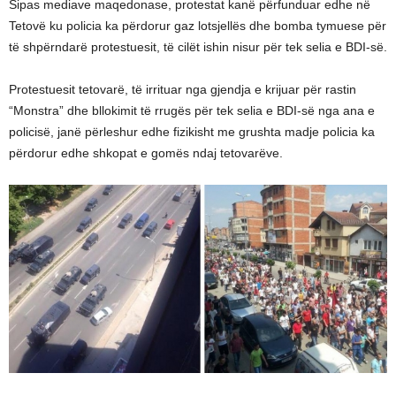
Sipas mediave maqedonase, protestat kanë përfunduar edhe në
Tetovë ku policia ka përdorur gaz lotsjellës dhe bomba tymuese për
të shpërndarë protestuesit, të cilët ishin nisur për tek selia e BDI-së.
Protestuesit tetovarë, të irrituar nga gjendja e krijuar për rastin
“Monstra” dhe bllokimit të rrugës për tek selia e BDI-së nga ana e
policisë, janë përleshur edhe fizikisht me grushta madje policia ka
përdorur edhe shkopat e gomës ndaj tetovarëve.