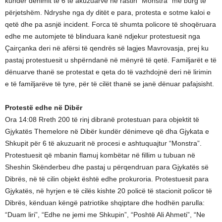
kundër dënimit të 6 të akuzuarve në rastin “Monstra” me burg të
përjetshëm. Ndryshe nga dy ditët e para, protesta e sotme kaloi e
qetë dhe pa asnjë incident. Forca të shumta policore të shoqëruara
edhe me automjete të blinduara kanë ndjekur protestuesit nga
Çairçanka deri në afërsi të qendrës së lagjes Mavrovasja, prej ku
pastaj protestuesit u shpërndanë në mënyrë të qetë. Familjarët e të
dënuarve thanë se protestat e qeta do të vazhdojnë deri në lirimin
e të familjarëve të tyre, për të cilët thanë se janë dënuar pafajsisht.
Protestë edhe në Dibër
Ora 14:08 Rreth 200 të rinj dibranë protestuan para objektit të
Gjykatës Themelore në Dibër kundër dënimeve që dha Gjykata e
Shkupit për 6 të akuzuarit në procesi e ashtuquajtur “Monstra”.
Protestuesit që mbanin flamuj kombëtar në fillim u tubuan në
Sheshin Skënderbeu dhe pastaj u përqendruan para Gjykatës së
Dibrës, në të cilin objekt është edhe prokuroria. Protestuesit para
Gjykatës, në hyrjen e të cilës kishte 20 policë të stacionit policor të
Dibrës, kënduan këngë patriotike shqiptare dhe hodhën parulla:
“Duam liri”, “Edhe ne jemi me Shkupin”, “Poshtë Ali Ahmeti”, “Ne