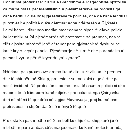
Lidhur me protestat Ministria e Brendshme e Maqedonisë njoftoi se
ka marrë masa për identifikimin e pjesëmarrësve në protesta që
kanë hedhur gurë ndaj pjesëtarëve të policisë, dhe që kanë lënduar
punonjësit e policisë duke dëmtuar edhe ndërtesën e Gjykatës.
Lajmi bëhet i ditur nga mediat maqedonase sipas të cilave policia
ka identifikuar 24 pjesëmarrës në protestat e së premtes, nga të
cilët gjashtë mbrëmë janë dërguar para gjykatësit të dyshuar se
kanë kryer vepër penale “Pjesëmarrje në turmë dhe parandalim të
personit zyrtar për të kryer detyrë zyrtare”.
Ndërkaq, pas protestave dramatike të cilat u zhvilluan të premten
dhe të shtunën në Shkup, protesta e sotme kaloi e qetë dhe pa
asnjë incident. Në protestën e sotme forca të shumta policie si dhe
automjete të blinduara kanë ndjekur protestuesit nga Çairçanka
deri në afërsi të qendrës së lagjes Mavrovasja, prej ku më pas
protestuesit u shpërndanë në mënyrë të qetë.
Protesta ka pasur edhe në Stamboll ku dhjetëra shqiptarë janë
mbledhur para ambasadës maqedonase ku kanë protestuar ndaj