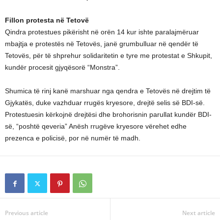
Fillon protesta në Tetovë
Qindra protestues pikërisht në orën 14 kur ishte paralajmëruar
mbajtja e protestës në Tetovës, janë grumbulluar në qendër të
Tetovës, për të shprehur solidaritetin e tyre me protestat e Shkupit,
kundër procesit gjyqësorë “Monstra”.
Shumica të rinj kanë marshuar nga qendra e Tetovës në drejtim të
Gjykatës, duke vazhduar rrugës kryesore, drejtë selis së BDI-së.
Protestuesin kërkojnë drejtësi dhe brohorisnin parullat kundër BDI-
së, “poshtë qeveria” Anësh rrugëve kryesore vërehet edhe
prezenca e policisë, por në numër të madh.
Previous article
Next article