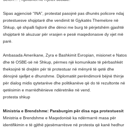
Sipas agjencisë “INA”, protestat pasojnë pas dhunës policore ndaj
protestuesve shqiptarë dhe vendimit të Gjykatës Themelore në
Shkup, që shpalli fajtorë dhe dënoi me burg të përjetshëm gjashtë
shqiptarë të akuzuar për vrasjen e pesë maqedonasve dy vjet më
parë.
Ambasada Amerikane, Zyra e Bashkimit Evropian, misionet e Natos
dhe të OSBE-së në Shkup, përmes një komunikate të përbashkët
theksojnë të drejtën për të protestuar në mënyrë të qetë dhe
dënojnë sjelljet e dhunshme. Diplomatët perëndimorë bëjnë thirrje
për dialog midis qytetarëve dhe politikanëve që do të rezultonte në
qetësimin e marrëdhënieve ndëretnike në vend.
protesta shkup
Ministria e Brendshme: Paraburgim për disa nga protestuesit
Ministria e Brendshme e Maqedonisë ka ndërmarrë masa për
identifikimin e të gjithë pjesëmarrësve në protesta që kanë hedhur