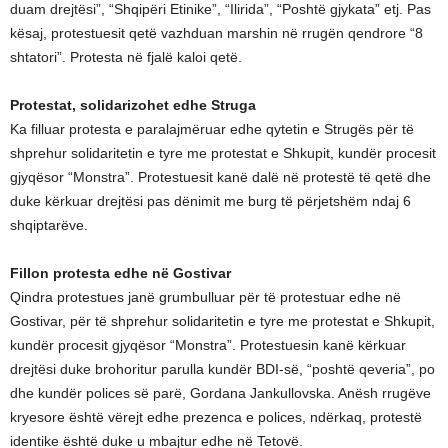
duam drejtësi”, “Shqipëri Etinike”, “Ilirida”, “Poshtë gjykata” etj. Pas
kësaj, protestuesit qetë vazhduan marshin në rrugën qendrore “8
shtatori”. Protesta në fjalë kaloi qetë.
Protestat, solidarizohet edhe Struga
Ka filluar protesta e paralajmëruar edhe qytetin e Strugës për të
shprehur solidaritetin e tyre me protestat e Shkupit, kundër procesit
gjyqësor “Monstra”. Protestuesit kanë dalë në protestë të qetë dhe
duke kërkuar drejtësi pas dënimit me burg të përjetshëm ndaj 6
shqiptarëve.
Fillon protesta edhe në Gostivar
Qindra protestues janë grumbulluar për të protestuar edhe në
Gostivar, për të shprehur solidaritetin e tyre me protestat e Shkupit,
kundër procesit gjyqësor “Monstra”. Protestuesin kanë kërkuar
drejtësi duke brohoritur parulla kundër BDI-së, “poshtë qeveria”, po
dhe kundër polices së parë, Gordana Jankullovska. Anësh rrugëve
kryesore është vërejt edhe prezenca e polices, ndërkaq, protestë
identike është duke u mbajtur edhe në Tetovë.