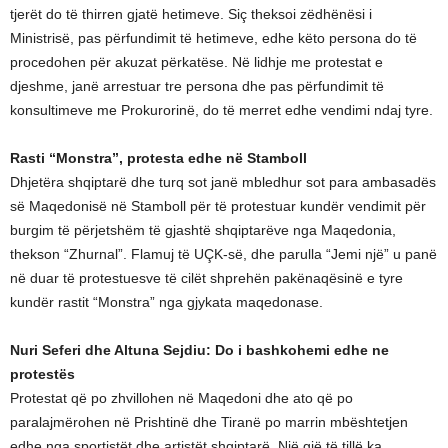
tjerët do të thirren gjatë hetimeve. Siç theksoi zëdhënësi i
Ministrisë, pas përfundimit të hetimeve, edhe këto persona do të
procedohen për akuzat përkatëse. Në lidhje me protestat e
djeshme, janë arrestuar tre persona dhe pas përfundimit të
konsultimeve me Prokurorinë, do të merret edhe vendimi ndaj tyre.
Rasti “Monstra”, protesta edhe në Stamboll
Dhjetëra shqiptarë dhe turq sot janë mbledhur sot para ambasadës
së Maqedonisë në Stamboll për të protestuar kundër vendimit për
burgim të përjetshëm të gjashtë shqiptarëve nga Maqedonia,
thekson “Zhurnal”. Flamuj të UÇK-së, dhe parulla “Jemi një” u panë
në duar të protestuesve të cilët shprehën pakënaqësinë e tyre
kundër rastit “Monstra” nga gjykata maqedonase.
Nuri Seferi dhe Altuna Sejdiu: Do i bashkohemi edhe ne
protestës
Protestat që po zhvillohen në Maqedoni dhe ato që po
paralajmërohen në Prishtinë dhe Tiranë po marrin mbështetjen
edhe nga sportistët dhe artistët shqiptarë. Një gjë të tillë ka