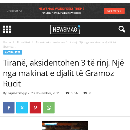
Home
Aktualitet
Tiranë, aksidentohen 3 të rinj. Një nga makinat e djalit të
Gramoz...
AKTUALITET
Tiranë, aksidentohen 3 të rinj. Një
nga makinat e djalit të Gramoz
Rucit
By
Lajmetshqip
-
20 November, 2011
1056
0