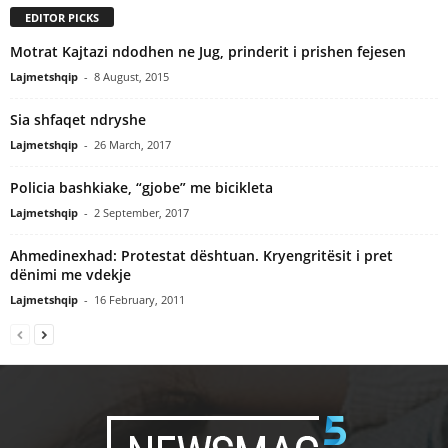
EDITOR PICKS
Motrat Kajtazi ndodhen ne Jug, prinderit i prishen fejesen
Lajmetshqip
-
8 August, 2015
Sia shfaqet ndryshe
Lajmetshqip
-
26 March, 2017
Policia bashkiake, “gjobe” me bicikleta
Lajmetshqip
-
2 September, 2017
Ahmedinexhad: Protestat dështuan. Kryengritësit i pret
dënimi me vdekje
Lajmetshqip
-
16 February, 2011