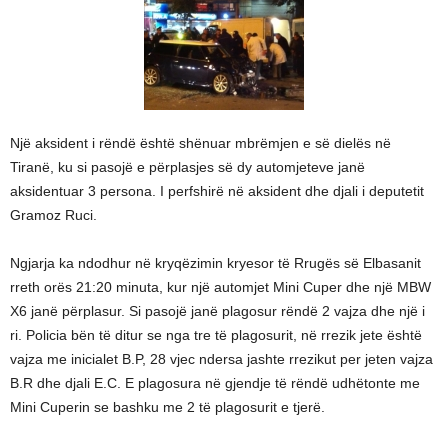
Një aksident i rëndë është shënuar mbrëmjen e së dielës në
Tiranë, ku si pasojë e përplasjes së dy automjeteve janë
aksidentuar 3 persona. I perfshirë në aksident dhe djali i deputetit
Gramoz Ruci.
Ngjarja ka ndodhur në kryqëzimin kryesor të Rrugës së Elbasanit
rreth orës 21:20 minuta, kur një automjet Mini Cuper dhe një MBW
X6 janë përplasur. Si pasojë janë plagosur rëndë 2 vajza dhe një i
ri. Policia bën të ditur se nga tre të plagosurit, në rrezik jete është
vajza me inicialet B.P, 28 vjec ndersa jashte rrezikut per jeten vajza
B.R dhe djali E.C. E plagosura në gjendje të rëndë udhëtonte me
Mini Cuperin se bashku me 2 të plagosurit e tjerë.