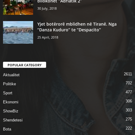
bllokohet “Adriatik 2”
30 July, 2018
Yjet botërorë mblidhen në Tiranë. Nga
“Danza Kuduro” te “Despacito”
25 April, 2018
POPULAR CATEGORY
2611
Aktualitet
702
Politike
477
Sport
306
Ekonomi
303
ShowBiz
275
Shendetesi
222
Bota