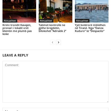
Aktualitet
Aktualitet
Aktualitet
Krimi trondit Kavajen,
Tatimet kontrolle ne
Yjet botërorë mblidhen
pronari i lokalit vret
gjithe bregdetin,
në Tiranë. Nga “Danza
klientin me plumb pas
bllokohet “Adriatik 2”
Kuduro” te “Despacito”
koke
LEAVE A REPLY