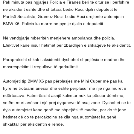
Pak minuta pas ngjarjes Policia e Tiranës bëri të ditur se i perfshire
ne aksident eshte dhe shtetasi, Ledio Ruci, djali i deputetit të
Partisë Socialiste, Gramoz Ruci. Ledio Ruci drejtonte automjetin
BMW X6. Policia ka marre ne pyetje djalin e deputetit.
Në vendgjarje mbërritën menjehere ambulanca dhe policia.
Efektivët kanë nisur hetimet për zbardhjen e shkaqeve të aksidentit.
Paraprakisht shkak i aksidentit dyshohet shpejtësia e madhe dhe
mosrespektimi i rregullave të qarkullimit.
Automjeti tip BMW X6 pas përplasjes me Mini Cuper më pas ka
hyrë në trotuarin anësor dhe është përplasur me një nga muret e
ndërtesave. Fatmirësisht asnjë kalimtar nuk ka pësuar dëmtime,
vetëm muri anësor i një prej dyqaneve të asaj zone. Dyshohet se te
dyja automjetet kane qenë me shpejtësi të madhe, por do të jene
hetimet që do të përcaktojne se cila nga automjetet ka qenë
shkaktar për aksidentin e rëndë.