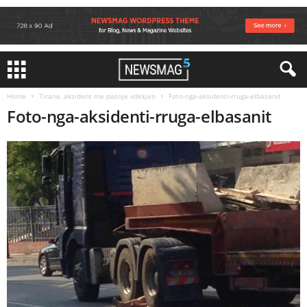
Home
Tirane, aksident me pasoje vdekjen
Foto-nga-aksidenti-rruga-elbasanit
Foto-nga-aksidenti-rruga-elbasanit