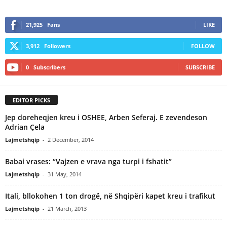
21,925
Fans
LIKE
3,912
Followers
FOLLOW
0
Subscribers
SUBSCRIBE
EDITOR PICKS
Jep doreheqjen kreu i OSHEE, Arben Seferaj. E zevendeson
Adrian Çela
Lajmetshqip
-
2 December, 2014
Babai vrases: “Vajzen e vrava nga turpi i fshatit”
Lajmetshqip
-
31 May, 2014
Itali, bllokohen 1 ton drogë, në Shqipëri kapet kreu i trafikut
Lajmetshqip
-
21 March, 2013