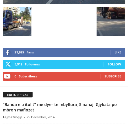
21,925
Fans
LIKE
3,912
Followers
FOLLOW
0
Subscribers
SUBSCRIBE
EDITOR PICKS
“Banda e tritolit” me dyer te mbyllura, Sinanaj: Gjykata po
mbron mafiozet
Lajmetshqip
-
29 December, 2014