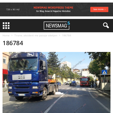
Home
Tirane, aksident me pasoje vdekjen
186784
186784