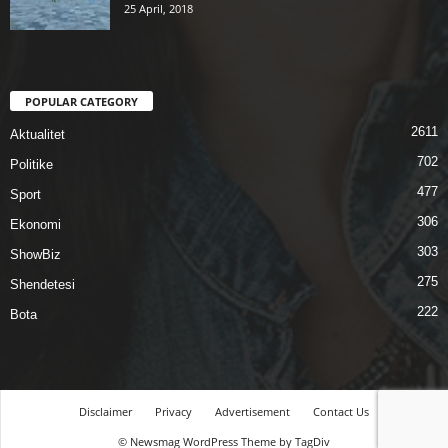
25 April, 2018
POPULAR CATEGORY
2611
Aktualitet
702
Politike
477
Sport
306
Ekonomi
303
ShowBiz
275
Shendetesi
222
Bota
Disclaimer
Privacy
Advertisement
Contact Us
© Newsmag WordPress Theme by TagDiv