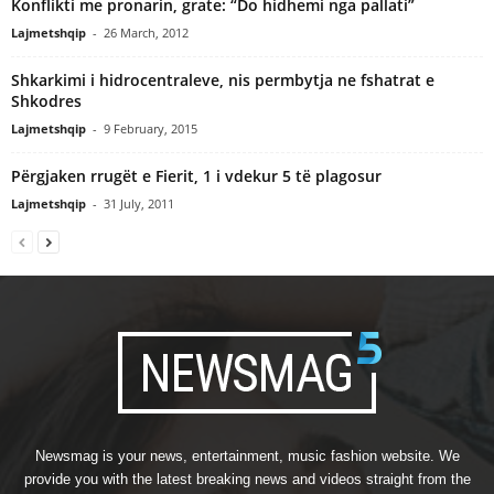
Konflikti me pronarin, grate: “Do hidhemi nga pallati”
Lajmetshqip
-
26 March, 2012
Shkarkimi i hidrocentraleve, nis permbytja ne fshatrat e
Shkodres
Lajmetshqip
-
9 February, 2015
Përgjaken rrugët e Fierit, 1 i vdekur 5 të plagosur
Lajmetshqip
-
31 July, 2011
Newsmag is your news, entertainment, music fashion website. We
provide you with the latest breaking news and videos straight from the