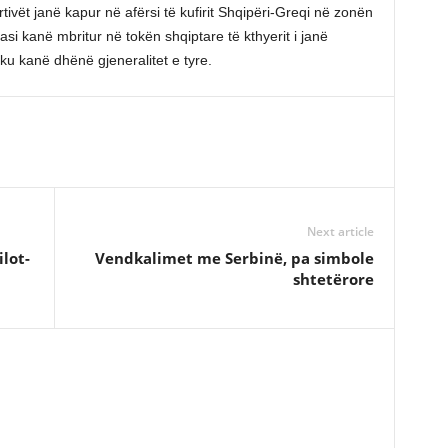
ivët janë kapur në afërsi të kufirit Shqipëri-Greqi në zonën
Pasi kanë mbritur në tokën shqiptare të kthyerit i janë
ku kanë dhënë gjeneralitet e tyre.
Next article
lot-
Vendkalimet me Serbinë, pa simbole
shtetërore