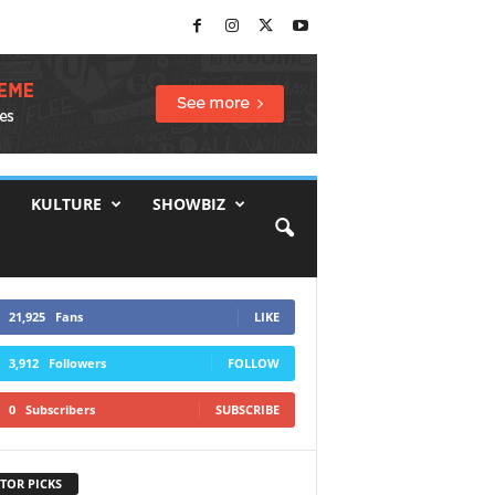
KULTURE
SHOWBIZ
21,925
Fans
LIKE
3,912
Followers
FOLLOW
0
Subscribers
SUBSCRIBE
TOR PICKS