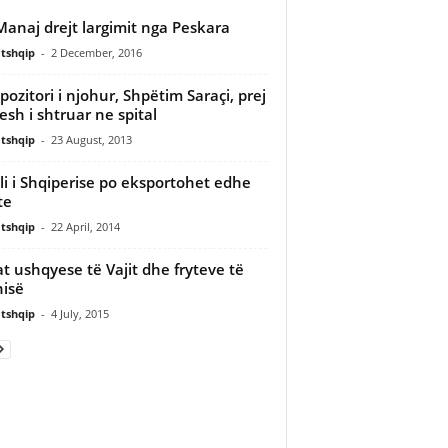
Manaj drejt largimit nga Peskara
tshqip
-
2 December, 2016
ozitori i njohur, Shpëtim Saraçi, prej
tesh i shtruar ne spital
tshqip
-
23 August, 2013
oli i Shqiperise po eksportohet edhe
te
tshqip
-
22 April, 2014
at ushqyese të Vajit dhe fryteve të
hisë
tshqip
-
4 July, 2015