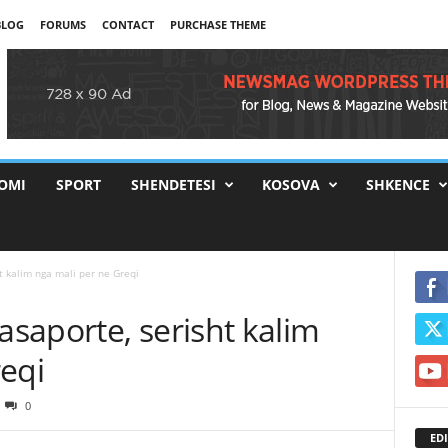
BLOG
FORUMS
CONTACT
PURCHASE THEME
OMI
SPORT
SHENDETESI
KOSOVA
SHKENCE
 kalim nga mali per ne Greqi
saporte, serisht kalim
eqi
0
EDI