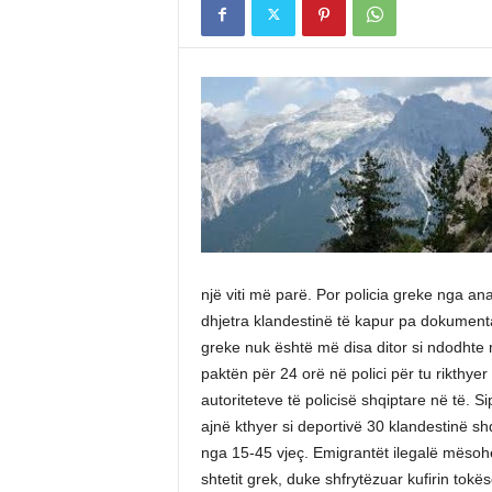
një viti më parë. Por policia greke nga a
dhjetra klandestinë të kapur pa dokumenta 
greke nuk është më disa ditor si ndodhte
paktën për 24 orë në polici për tu rikthye
autoriteteve të policisë shqiptare në të. S
ajnë kthyer si deportivë 30 klandestinë shq
nga 15-45 vjeç. Emigrantët ilegalë mësohet 
shtetit grek, duke shfrytëzuar kufirin tokës