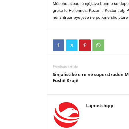
Mësohet sipas të njëjtave burime se deport
greke të Follorinës, Kozanit, Kosturit etj. 
nënshtruar pyetjeve në policinë shqiptare 
Previous article
Sinjalistikë e re në superstradën Mi
Fushë Krujë
Lajmetshqip