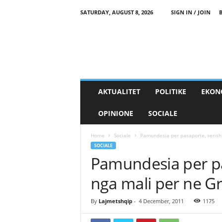
SATURDAY, AUGUST 8, 2026
SIGN IN / JOIN
AKTUALITET
POLITIKE
EKON
OPINIONE
SOCIALE
Home
Sociale
Pamundesia per pasaporte, serisht
SOCIALE
Pamundesia per pa
nga mali per ne Gr
By
Lajmetshqip
-
4 December, 2011
1175