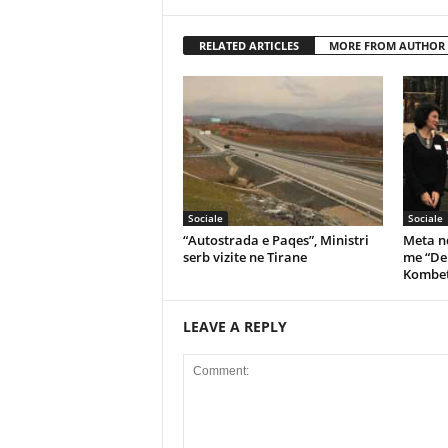
RELATED ARTICLES
MORE FROM AUTHOR
Sociale
Sociale
“Autostrada e Paqes”, Ministri
Meta nd
serb vizite ne Tirane
me “De
Kombet
LEAVE A REPLY