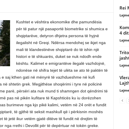
Rei 
Lajme
Kushtet e vështira ekonomike dhe pamundësia
Komp
për të patur një pasaportë biometrike si shumica e
4 di
shqiptarëve, detyron dhjetra persona të hyjnë
Lajme
ilegalisht në Greqi. Ndërsa mendohej se ikjet nga
mali të klandestinëve shqiptarë do të ishin një
Trit
histori e të shkuarës, duket se nuk ndodh ende
jash
kështu. Kalimet e emigrantëve ilegalë vazhdojnë,
Lajme
ndonëse në shifra tejet të ulëta se ato të paktën të
Vler
na e saj kthen gati në mënyrë të vazhdueshme në kufi
Lajt
në shtetin grek. Megjithëse shoqërimi i tyre në policinë
Lajme
 me parë, përsëri ata nuk mund ti shamngen dot qëndrimi të
r më pas në pikën kufitare të Kapshticës ku iu dorëzohen
ipas burimeve nga kjo pikë kalimi, vetëm në 24 orët e fundit
iptarë, të gjithë të seksit mashkull që i përkisnin moshës
të jetë ikur vetëm gjatë ditëve të fundit në drejtim të
or nga rrethi i Devollit për të depërtuar në tokën greke.