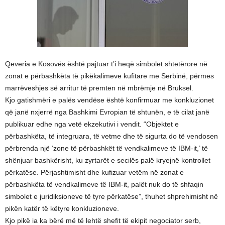
Qeveria e Kosovës është pajtuar t’i heqë simbolet shtetërore në
zonat e përbashkëta të pikëkalimeve kufitare me Serbinë, përmes
marrëveshjes së arritur të premten në mbrëmje në Bruksel.
Kjo gatishmëri e palës vendëse është konfirmuar me konkluzionet
që janë nxjerrë nga Bashkimi Evropian të shtunën, e të cilat janë
publikuar edhe nga vetë ekzekutivi i vendit. “Objektet e
përbashkëta, të integruara, të vetme dhe të sigurta do të vendosen
përbrenda një ‘zone të përbashkët të vendkalimeve të IBM-it,’ të
shënjuar bashkërisht, ku zyrtarët e secilës palë kryejnë kontrollet
përkatëse. Përjashtimisht dhe kufizuar vetëm në zonat e
përbashkëta të vendkalimeve të IBM-it, palët nuk do të shfaqin
simbolet e juridiksioneve të tyre përkatëse”, thuhet shprehimisht në
pikën katër të këtyre konkluzioneve.
Kjo pikë ia ka bërë më të lehtë shefit të ekipit negociator serb,