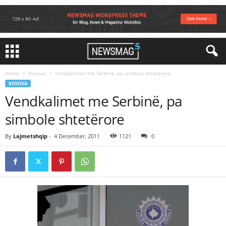
Home
Kosova
Vendkalimet me Serbinë, pa simbole shtetërore
KOSOVA
Vendkalimet me Serbinë, pa
simbole shtetërore
By
Lajmetshqip
-
4 December, 2011
1121
0