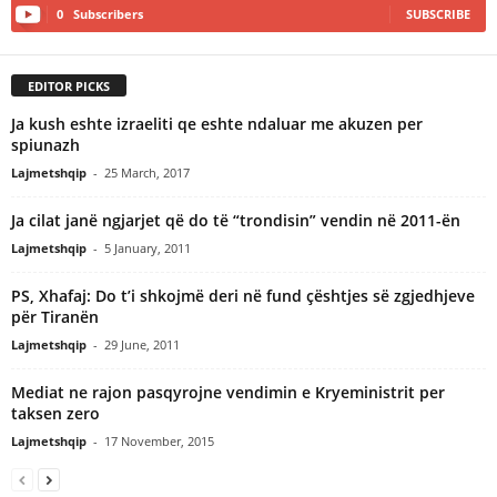
0
Subscribers
SUBSCRIBE
EDITOR PICKS
Ja kush eshte izraeliti qe eshte ndaluar me akuzen per
spiunazh
Lajmetshqip
-
25 March, 2017
Ja cilat janë ngjarjet që do të “trondisin” vendin në 2011-ën
Lajmetshqip
-
5 January, 2011
PS, Xhafaj: Do t’i shkojmë deri në fund çështjes së zgjedhjeve
për Tiranën
Lajmetshqip
-
29 June, 2011
Mediat ne rajon pasqyrojne vendimin e Kryeministrit per
taksen zero
Lajmetshqip
-
17 November, 2015