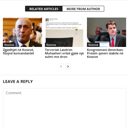
RELATED ARTICLES
MORE FROM AUTHOR
Kosova
Kosova
Kosova
Zgjedhjet në Kosovë,
Terroristi Lavdrim
Kongresmeni Amerikan:
fitojnë komandantët
Muhaxheri vritet gjate nje
Presim qeveri stabile në
sulmi me dron
Kosove
LEAVE A REPLY