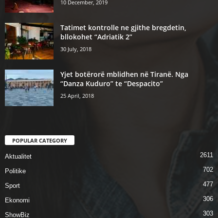
10 December, 2019
Tatimet kontrolle ne gjithe bregdetin,
bllokohet “Adriatik 2”
30 July, 2018
Yjet botërorë mblidhen në Tiranë. Nga
“Danza Kuduro” te “Despacito”
25 April, 2018
POPULAR CATEGORY
2611
Aktualitet
702
Politike
477
Sport
306
Ekonomi
303
ShowBiz