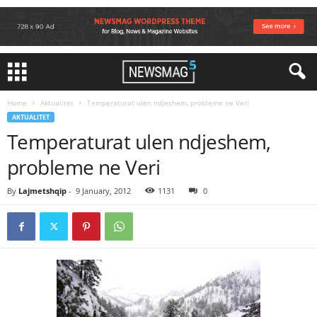
Home
Aktualitet
Temperaturat ulen ndjeshem, probleme ne Veri
AKTUALITET
Temperaturat ulen ndjeshem,
probleme ne Veri
By
Lajmetshqip
-
9 January, 2012
1131
0