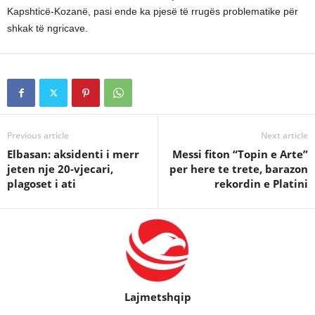
Kapshticë-Kozanë, pasi ende ka pjesë të rrugës problematike për
shkak të ngricave.
Previous article
Next article
Elbasan: aksidenti i merr
Messi fiton “Topin e Arte”
jeten nje 20-vjecari,
per here te trete, barazon
plagoset i ati
rekordin e Platini
Lajmetshqip