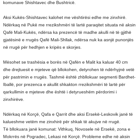
komunave Shishtavec dhe Bushtricë.
Aksi Kukës-Shishtavec kalohet me vështirësi edhe me zinxhirë.
Ndërkaq në Pukë me rrezikshmëri të lartë paraqitet situata në aksin
Qafë Mali-Kukës, ndërsa ka prezencë të madhe akulli në të gjithë
gjatësinë e rrugës Qafë Mali-Shllak, ndërsa nuk ka asnjë punonjës
në rrugë për hedhjen e kripës e skorjes.
Mësohet se trashësia e borës në Qafën e Malit ka kaluar 40 cm
dhe drejtuesit e mjeteve që bllokohen, detyrohen të ndërhyjnë vetë
për pastrimin e rrugës. Tashmë është zhbllokuar segmenti Bardhet-
Iballë, por prezenca e akullit shkakton rrezikshmëri të lartë për
qarkullimin e mjeteve dhe është i detyrueshëm përdorimi i
zinxhirëve.
Ndërkaq në Korçë, Qafa e Qarrit dhe aksi Ersekë-Leskovik janë të
kalueshme vetëm me zinxhirë për shkak të akujve në rrugë.
Të bllokuara janë komunat: Vithkuq, Novosele në Ersekë, zona e
Mokrrës në Pogradec, Lekasi në Korçë. Probleme edhe në aksin