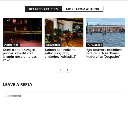
RELATED ARTICLES
MORE FROM AUTHOR
Aktualitet
Aktualitet
Aktualitet
Krimi trondit Kavajen,
Tatimet kontrolle ne
Yjet botërorë mblidhen
pronari i lokalit vret
gjithe bregdetin,
në Tiranë. Nga “Danza
klientin me plumb pas
bllokohet “Adriatik 2”
Kuduro” te “Despacito”
koke
LEAVE A REPLY