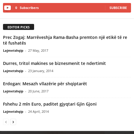
0
Subscribers
SUBSCRIBE
EDITOR PICKS
Prec Zogaj: Marrëveshja Rama-Basha premton një etikë të re
të fushatës
Lajmetshqip
-
27 May, 2017
Durres, tritol makines se biznesmenit te ndertimit
Lajmetshqip
-
23 January, 2014
Erdogan: Mesazh vllazërie për shqiptarët
Lajmetshqip
-
20 June, 2017
Fshehu 2 mln Euro, paditet gjyqtari Gjin Gjoni
Lajmetshqip
-
24 April, 2014