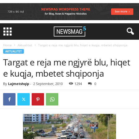
Home
Aktualitet
Targat e reja me ngjyrë blu, hiqet e kuqja, mbetet shqiponja
AKTUALITET
Targat e reja me ngjyrë blu, hiqet
e kuqja, mbetet shqiponja
By
Lajmetshqip
-
2 September, 2010
1294
0