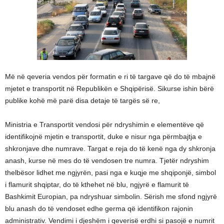
Më në qeveria vendos për formatin e ri të targave që do të mbajnë
mjetet e transportit në Republikën e Shqipërisë. Sikurse ishin bërë
publike kohë më parë disa detaje të targës së re,
Ministria e Transportit vendosi për ndryshimin e elementëve që
identifikojnë mjetin e transportit, duke e nisur nga përmbajtja e
shkronjave dhe numrave. Targat e reja do të kenë nga dy shkronja
anash, kurse në mes do të vendosen tre numra. Tjetër ndryshim
thelbësor lidhet me ngjyrën, pasi nga e kuqje me shqiponjë, simbol
i flamurit shqiptar, do të kthehet në blu, ngjyrë e flamurit të
Bashkimit Europian, pa ndryshuar simbolin. Sërish me sfond ngjyrë
blu anash do të vendoset edhe germa që identifikon rajonin
administrativ. Vendimi i djeshëm i qeverisë erdhi si pasojë e numrit