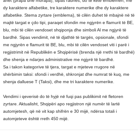
anët (prapa dhe mbrapa), sipas radhës, do të ketë emblemën, me
dy karaktere alfabetike, tre karaktere numerike dhe dy karaktere
alfabetike. Stema zyrtare (emblema), të cilën duhet të mbajnë në të
majtë targat e çdo tipi, paraqet sfondin me ngjyrën e flamurit të BE,
blu, mbi të cilën vendoset shqiponja dhe simboli Al me ngjyrë të
bardhë. Sipas vendimit, në të djathtë të targës, opsionale, sfondi
me ngjyrën e flamurit të BE, blu, mbi të cilën vendoset viti i parë i
regjistrimit në Republikën e Shqipërisë (brenda një rrethi të bardhë)
dhe shenja e ndarjes administrative me ngjyrë të bardhë.
Sa i takon kategorive të tjera, targat e mjeteve rrugore në
shërbimin taksi: sfondi i verdhë, shkronjat dhe numrat të kuq, me
shenja dalluese T (Taksi), dhe me tri karaktere numerike.
Vendimi i qeverisë do të hyjë në fuqi pas publikimit në fletoren
zyrtare. Aktualisht, Shqipëri apo regjistron një numër të lartë
automjetesh, që në vit kap shifrën e 30 mijë, ndërsa totali i
automjeteve është rreth 450 mijë.