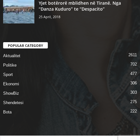
Yjet botërorë mblidhen në Tiranë. Nga
“Danza Kuduro” te “Despacito”
25 April, 2018
POPULAR CATEGORY
2611
Aktualitet
702
Politike
477
Sport
306
Ekonomi
303
ShowBiz
275
Shendetesi
222
Bota