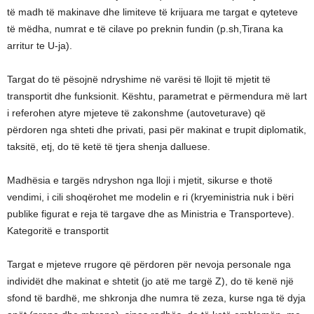
të madh të makinave dhe limiteve të krijuara me targat e qyteteve
të mëdha, numrat e të cilave po preknin fundin (p.sh,Tirana ka
arritur te U-ja).
Targat do të pësojnë ndryshime në varësi të llojit të mjetit të
transportit dhe funksionit. Kështu, parametrat e përmendura më lart
i referohen atyre mjeteve të zakonshme (autoveturave) që
përdoren nga shteti dhe privati, pasi për makinat e trupit diplomatik,
taksitë, etj, do të ketë të tjera shenja dalluese.
Madhësia e targës ndryshon nga lloji i mjetit, sikurse e thotë
vendimi, i cili shoqërohet me modelin e ri (kryeministria nuk i bëri
publike figurat e reja të targave dhe as Ministria e Transporteve).
Kategoritë e transportit
Targat e mjeteve rrugore që përdoren për nevoja personale nga
individët dhe makinat e shtetit (jo atë me targë Z), do të kenë një
sfond të bardhë, me shkronja dhe numra të zeza, kurse nga të dyja