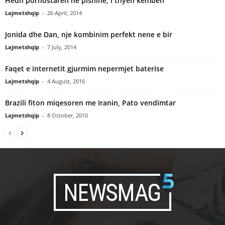
Hedh pornostaren ne pishine, i thyen kemben
Lajmetshqip
-
26 April, 2014
Jonida dhe Dan, nje kombinim perfekt nene e bir
Lajmetshqip
-
7 July, 2014
Faqet e internetit gjurmim nepermjet baterise
Lajmetshqip
-
4 August, 2016
Brazili fiton miqesoren me Iranin, Pato vendimtar
Lajmetshqip
-
8 October, 2010