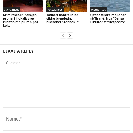
Aktualitet
Aktualitet
Aktualitet
Krimi trondit Kavajen,
Tatimet kontrolle ne
Yjet botërorë mblidhen
pronari i lokalit vret
gjithe bregdetin,
në Tiranë. Nga “Danza
klientin me plumb pas
bllokohet “Adriatik 2”
Kuduro” te “Despacito”
koke
LEAVE A REPLY