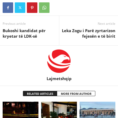
Previous article
Next article
Bukoshi kandidat për
Leka Zogu i Parë zyrtarizon
kryetar të LDK-së
fejesën e të birit
Lajmetshqip
RELATED ARTICLES
MORE FROM AUTHOR