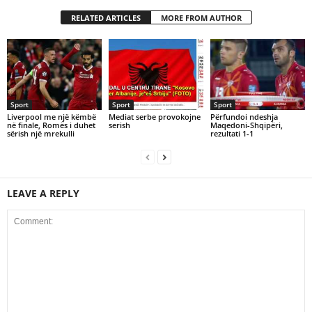
RELATED ARTICLES
MORE FROM AUTHOR
Sport
Sport
Sport
Liverpool me një këmbë
Mediat serbe provokojne
Përfundoi ndeshja
në finale, Romës i duhet
serish
Maqedoni-Shqipëri,
sërish një mrekulli
rezultati 1-1
LEAVE A REPLY