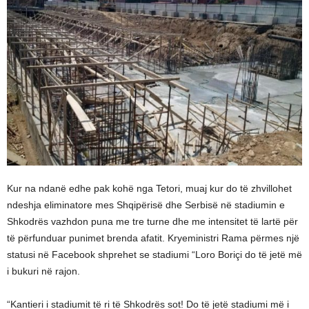
Kur na ndanë edhe pak kohë nga Tetori, muaj kur do të zhvillohet
ndeshja eliminatore mes Shqipërisë dhe Serbisë në stadiumin e
Shkodrës vazhdon puna me tre turne dhe me intensitet të lartë për
të përfunduar punimet brenda afatit. Kryeministri Rama përmes një
statusi në Facebook shprehet se stadiumi “Loro Boriçi do të jetë më
i bukuri në rajon.
“Kantieri i stadiumit të ri të Shkodrës sot! Do të jetë stadiumi më i