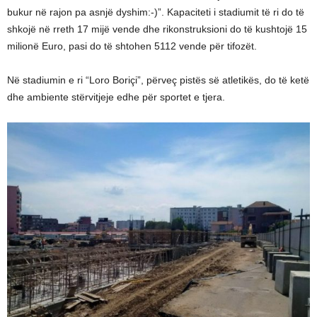
bukur në rajon pa asnjë dyshim:-)”. Kapaciteti i stadiumit të ri do të
shkojë në rreth 17 mijë vende dhe rikonstruksioni do të kushtojë 15
milionë Euro, pasi do të shtohen 5112 vende për tifozët.
Në stadiumin e ri “Loro Boriçi”, përveç pistës së atletikës, do të ketë
dhe ambiente stërvitjeje edhe për sportet e tjera.