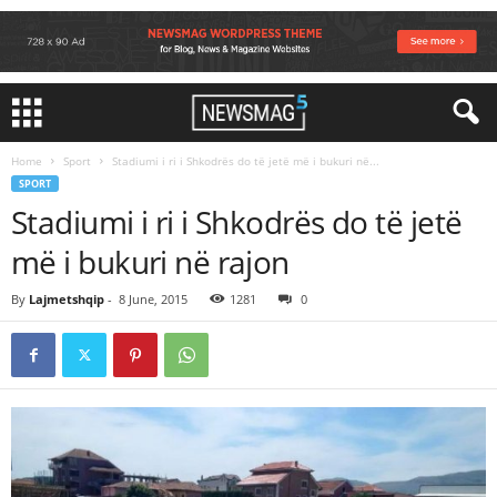
Home
Sport
Stadiumi i ri i Shkodrës do të jetë më i bukuri në...
SPORT
Stadiumi i ri i Shkodrës do të jetë
më i bukuri në rajon
By
Lajmetshqip
-
8 June, 2015
1281
0