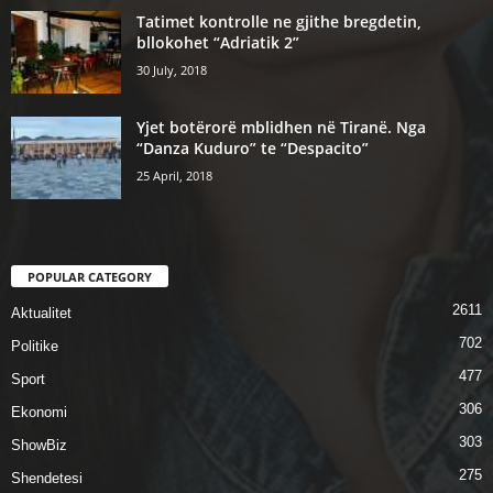
Tatimet kontrolle ne gjithe bregdetin,
bllokohet “Adriatik 2”
30 July, 2018
Yjet botërorë mblidhen në Tiranë. Nga
“Danza Kuduro” te “Despacito”
25 April, 2018
POPULAR CATEGORY
2611
Aktualitet
702
Politike
477
Sport
306
Ekonomi
303
ShowBiz
275
Shendetesi