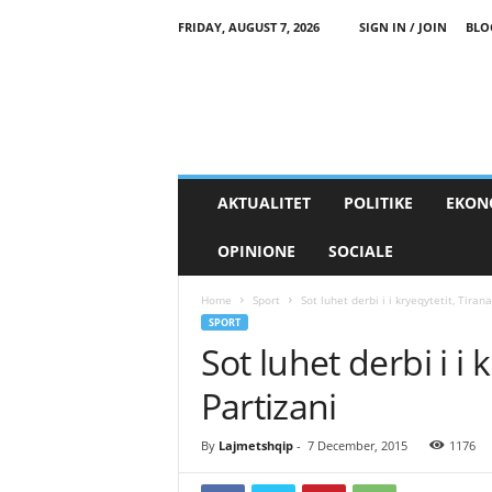
FRIDAY, AUGUST 7, 2026
SIGN IN / JOIN
BLO
AKTUALITET
POLITIKE
EKON
OPINIONE
SOCIALE
Home
Sport
Sot luhet derbi i i kryeqytetit, Tirana
SPORT
Sot luhet derbi i i 
Partizani
By
Lajmetshqip
-
7 December, 2015
1176