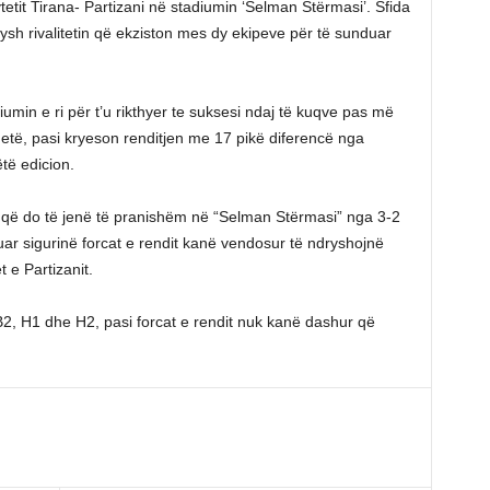
tetit Tirana- Partizani në stadiumin ‘Selman Stërmasi’. Sfida
sh rivalitetin që ekziston mes dy ekipeve për të sunduar
umin e ri për t’u rikthyer te suksesi ndaj të kuqve pas më
qetë, pasi kryeson renditjen me 17 pikë diferencë nga
të edicion.
uq që do të jenë të pranishëm në “Selman Stërmasi” nga 3-2
uar sigurinë forcat e rendit kanë vendosur të ndryshojnë
 e Partizanit.
2, H1 dhe H2, pasi forcat e rendit nuk kanë dashur që