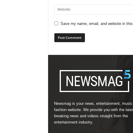
Save my name, email, and website in this
Newsmag is your news, entertainment, music
fashion website. We provide you with the late
breaking news and videos straight from the
entertainment industry.