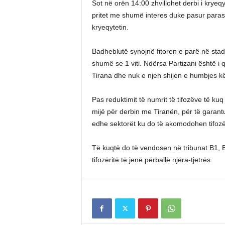
Sot në orën 14:00 zhvillohet derbi i kryeqy
pritet me shumë interes duke pasur parasy
kryeqytetin.
Badheblutë synojnë fitoren e parë në stadi
shumë se 1 viti. Ndërsa Partizani është i 
Tirana dhe nuk e njeh shijen e humbjes kë
Pas reduktimit të numrit të tifozëve të k
mijë për derbin me Tiranën, për të garant
edhe sektorët ku do të akomodohen tifozët
Të kuqtë do të vendosen në tribunat B1, B
tifozëritë të jenë përballë njëra-tjetrës.