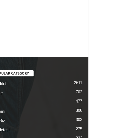
PULAR CATEGORY
2611
itet
702
ke
477
306
omi
303
Biz
275
etesi