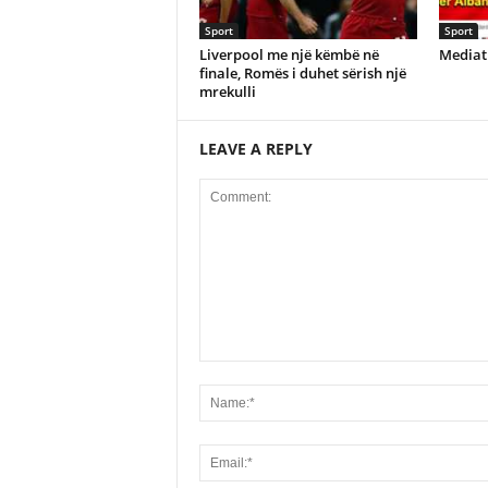
Sport
Sport
Liverpool me një këmbë në
Mediat 
finale, Romës i duhet sërish një
mrekulli
LEAVE A REPLY