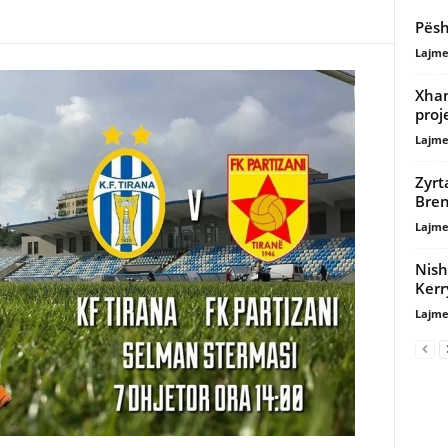
Pësh
Lajme
Xham
proj
Lajme
Zyrt
Bren
Lajme
Nish
Kerr
Lajme