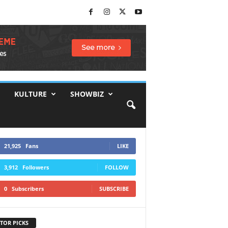
KULTURE
SHOWBIZ
21,925
Fans
LIKE
3,912
Followers
FOLLOW
0
Subscribers
SUBSCRIBE
TOR PICKS