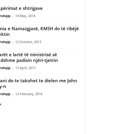
përimat e shtrigave
tshqip
-
14 May, 2014
ia e Namazgjasë, KMSH do të ribëjë
ektin
tshqip
-
12 October, 2013
arët e lartë të ministrisë së
dshme padisin njëri-tjetrin
tshqip
-
13 April, 2011
ani do te takohet te dielen me John
y-n
tshqip
-
12 February, 2016