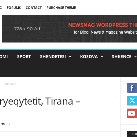
G
FORUMS
CONTACT
PURCHASE THEME
OMI
SPORT
SHENDETESI
KOSOVA
SHKENCE
 – Partizani
kryeqytetit, Tirana –
0
EDI