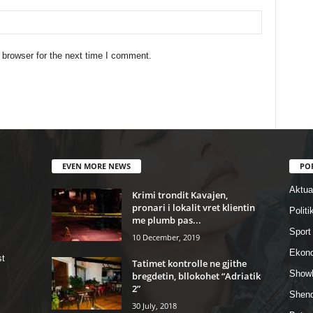
 browser for the next time I comment.
EVEN MORE NEWS
PO
Aktual
Krimi trondit Kavajen,
pronari i lokalit vret klientin
Politi
me plumb pas...
Sport
10 December, 2019
Ekon
st
Tatimet kontrolle ne gjithe
Show
bregdetin, bllokohet “Adriatik
2”
Shend
30 July, 2018