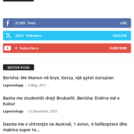
21,925
Fans
LIKE
3,912
Followers
FOLLOW
0
Subscribers
SUBSCRIBE
EDITOR PICKS
Berisha: Me Manon në krye, Korça, një qytet europian
Lajmetshqip
-
6 May, 2011
Basha me studentët drejt Brukselit. Berisha: Ëndrra më e
bukur
Lajmetshqip
-
15 December, 2010
Dasma me e shtrenjte ne Australi, 1 avion, 4 helikoptere dhe
makina super te...