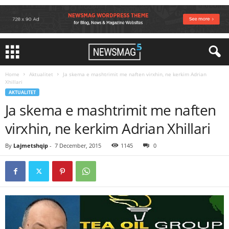
Home
Aktualitet
Ja skema e mashtrimit me naften virxhin, ne kerkim Adrian
Xhillari
AKTUALITET
Ja skema e mashtrimit me naften
virxhin, ne kerkim Adrian Xhillari
By
Lajmetshqip
-
7 December, 2015
1145
0