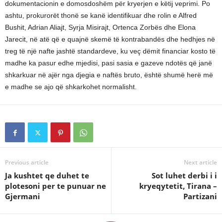
dokumentacionin e domosdoshëm për kryerjen e këtij veprimi. Po
ashtu, prokurorët thonë se kanë identifikuar dhe rolin e Alfred
Bushit, Adrian Aliajt, Syrja Misirajt, Ortenca Zorbës dhe Elona
Jarecit, në atë që e quajnë skemë të kontrabandës dhe hedhjes në
treg të një nafte jashtë standardeve, ku veç dëmit financiar kosto të
madhe ka pasur edhe mjedisi, pasi sasia e gazeve ndotës që janë
shkarkuar në ajër nga djegia e naftës bruto, është shumë herë më
e madhe se ajo që shkarkohet normalisht.
Previous article
Next article
Ja kushtet qe duhet te
Sot luhet derbi i i
plotesoni per te punuar ne
kryeqytetit, Tirana –
Gjermani
Partizani