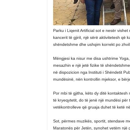
Parku i Liqenit Artificial sot e nesër vishe
kancerit të gjirit, një sërë aktivitetesh q
shëndetshme dhe ushqim korrekt po zhvill
Mëngjesi ka nisur me disa ushtrime Yoga,
mesazhin e një jetë fizike të shëndetshm
në dispozicion nga Instituti i Shëndetit Pub
mundësinë, nën kontrollin mjeksor, e bërj
Por mbi të gjitha, këto dy ditë kontaktesh
të kryeqytetit, do të jenë një mundësi për
vetëkontrolleve që gruaja duhet të ketë në
Sot, përmes muzikës, sportit, stendave 
Maratonës për Jetën, synohet vetëm një 