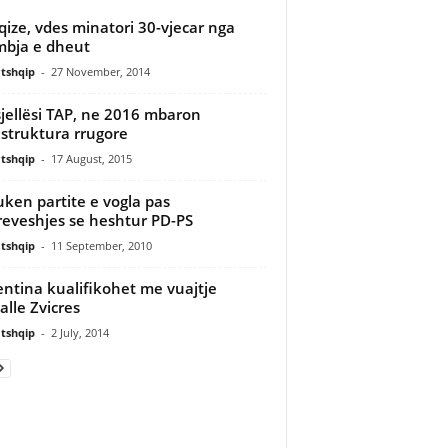
qize, vdes minatori 30-vjecar nga
bja e dheut
tshqip
-
27 November, 2014
jellësi TAP, ne 2016 mbaron
astruktura rrugore
tshqip
-
17 August, 2015
ken partite e vogla pas
eveshjes se heshtur PD-PS
tshqip
-
11 September, 2010
entina kualifikohet me vuajtje
alle Zvicres
tshqip
-
2 July, 2014