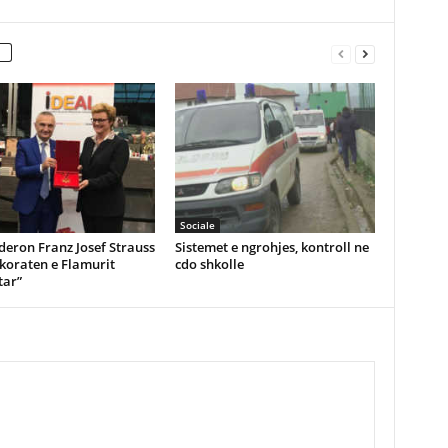
Sociale
eron Franz Josef Strauss
Sistemet e ngrohjes, kontroll ne
koraten e Flamurit
cdo shkolle
ar”