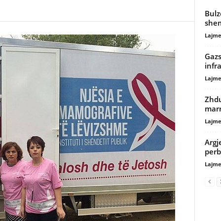
Bulz
shem
Lajme
Gazs
infr
Lajme
Zhdu
marr
Lajme
Argj
perb
Lajme