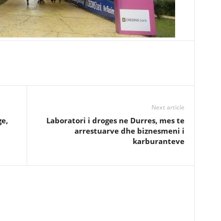
Next article
ge,
Laboratori i droges ne Durres, mes te
arrestuarve dhe biznesmeni i
karburanteve