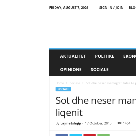
FRIDAY, AUGUST 7, 2026
SIGN IN / JOIN
BLO
AKTUALITET
POLITIKE
EKON
OPINIONE
SOCIALE
Home
Sociale
Sot dhe neser mamografi falas te p
SOCIALE
Sot dhe neser mamo
liqenit
By
Lajmetshqip
-
17 October, 2015
1464