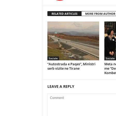
RELATED ARTICLES
MORE FROM AUTHOR
Sociale
Sociale
“Autostrada e Paqes”, Ministri
Meta nd
serb vizite ne Tirane
me “De
Kombet
LEAVE A REPLY