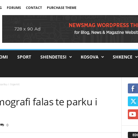
G
FORUMS
CONTACT
PURCHASE THEME
OMI
SPORT
SHENDETESI
KOSOVA
SHKENCE
arku i liqenit
grafi falas te parku i
0
EDI