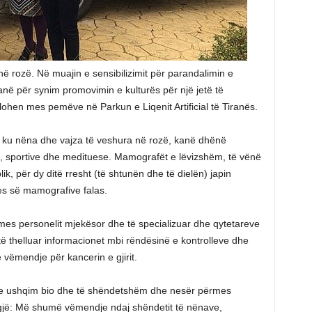
t në rozë. Në muajin e sensibilizimit për parandalimin e
ë kanë për synim promovimin e kulturës për një jetë të
ohen mes pemëve në Parkun e Liqenit Artificial të Tiranës.
 ku nëna dhe vajza të veshura në rozë, kanë dhënë
e, sportive dhe medituese. Mamografët e lëvizshëm, të vënë
lik, për dy ditë rresht (të shtunën dhe të dielën) japin
es së mamografive falas.
 mes personelit mjekësor dhe të specializuar dhe qytetareve
 të thelluar informacionet mbi rëndësinë e kontrolleve dhe
 vëmendje për kancerin e gjirit.
me ushqim bio dhe të shëndetshëm dhe nesër përmes
gjë: Më shumë vëmendje ndaj shëndetit të nënave,