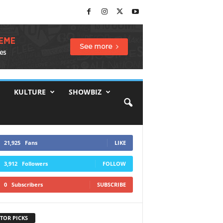
KULTURE
SHOWBIZ
21,925
Fans
LIKE
3,912
Followers
FOLLOW
0
Subscribers
SUBSCRIBE
TOR PICKS