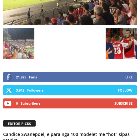
21,925
Fans
LIKE
3,912
Followers
FOLLOW
0
Subscribers
SUBSCRIBE
EDITOR PICKS
Candice Swanepoel, e para nga 100 modelet me “hot” sipas