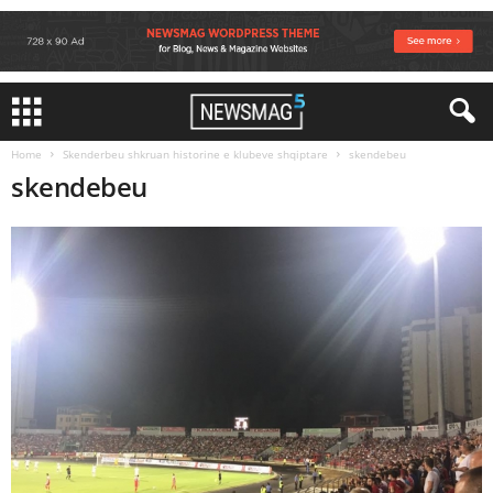
Home
Skenderbeu shkruan historine e klubeve shqiptare
skendebeu
skendebeu