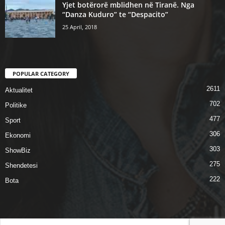
Yjet botërorë mblidhen në Tiranë. Nga
“Danza Kuduro” te “Despacito”
25 April, 2018
POPULAR CATEGORY
2611
Aktualitet
702
Politike
477
Sport
306
Ekonomi
303
ShowBiz
275
Shendetesi
222
Bota