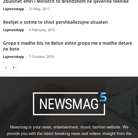
Zbulohet emri i Ministrit te Brendshem ne qeverine teknike
Lajmetshqip
-
21 May, 2017
Reshjet e sotme te shiut pershkallezojne situaten
Lajmetshqip
-
4 February, 2015
Gropa e madhe blu ne Belize eshte gropa me e madhe detare
ne bote
Lajmetshqip
-
7 October, 2010
Newsmag is your news, entertainment, music fashion website. We
provide you with the latest breaking news and videos straight from the