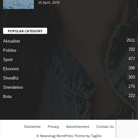
25 April, 2018
POPULAR CATEGORY
2611
Aktualitet
702
Politike
477
Sport
306
Ekonomi
303
ShowBiz
275
Shendetesi
222
Bota
Disclaimer
Privacy
Advertisement
Contact Us
© Newsmag WordPress Theme by TagDiv