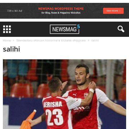
Home
Skenderbeu shkruan historine e klubeve shqiptare
salihi
salihi