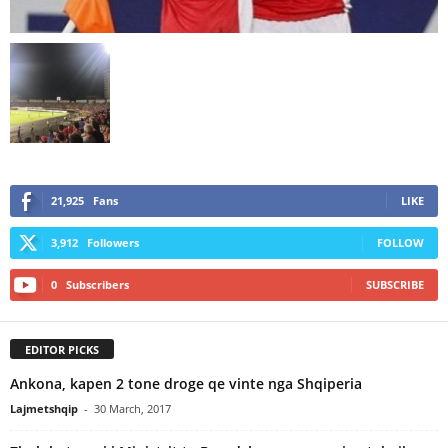
21,925
Fans
LIKE
3,912
Followers
FOLLOW
0
Subscribers
SUBSCRIBE
EDITOR PICKS
Ankona, kapen 2 tone droge qe vinte nga Shqiperia
Lajmetshqip
-
30 March, 2017