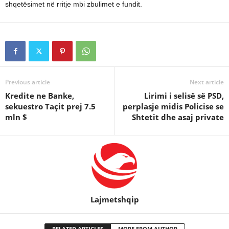
shqetësimet në rritje mbi zbulimet e fundit.
Previous article
Next article
Kredite ne Banke,
Lirimi i selisë së PSD,
sekuestro Taçit prej 7.5
perplasje midis Policise se
mln $
Shtetit dhe asaj private
Lajmetshqip
RELATED ARTICLES
MORE FROM AUTHOR