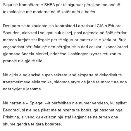
Sigurisë Kombëtare e SHBA për të siguruar përgjime me anë të
teknologjisë më moderne në të katër anët e botës.
Deri para se ta zbulonte ish-kontraktori i arratisur i CIA-s Eduard
Snouden, aktiviteti i saj gati nuk njihej, pasi agjencia në fjalë përdor
metoda krejtësisht ilegale për të siguruar materialin e kërkuar. Bujë
veçanërisht bëri fakti që nën përgjim ishin deri celulari i kancelaresd
gjermane Angela Merkel, ndonëse Uashingtoni zyrtar refuzon ta
pranojë një gjë të tillë.
Në gjirin e agjencisë super-sekrete janë ekspertë të dekodimit të
transmetimeve elektronike, sidomos atyre që janë të mbrojtura nga
ndërhyrjet e jashtme.
Në hartën e « Spiegel »-it përfshihen një numër vendesh, ku spikat
Beogradi, si një nga pikat më të nxehta të botës, që pasohet nga
Prishtina, si vend ku ekziston një staf i agjencisë në terren dhe
shumë qendra të tjera botërore.