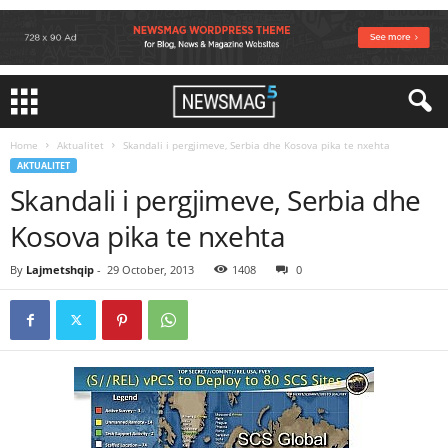
Home
Aktualitet
Skandali i pergjimeve, Serbia dhe Kosova pika te nxehta
AKTUALITET
Skandali i pergjimeve, Serbia dhe
Kosova pika te nxehta
By
Lajmetshqip
-
29 October, 2013
1408
0