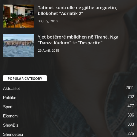
Tatimet kontrolle ne gjithe bregdetin,
bllokohet “Adriatik 2”
30 July, 2018
Yjet botërorë mblidhen në Tiranë. Nga
“Danza Kuduro” te “Despacito”
25 April, 2018
POPULAR CATEGORY
2611
Aktualitet
702
Politike
477
Sport
306
Ekonomi
303
ShowBiz
275
Shendetesi