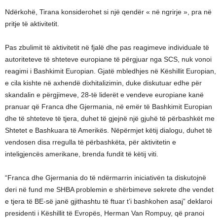
Ndërkohë, Tirana konsiderohet si një qendër « në ngrirje », pra në
pritje të aktivitetit.
Pas zbulimit të aktivitetit në fjalë dhe pas reagimeve individuale të
autoriteteve të shteteve europiane të përgjuar nga SCS, nuk vonoi
reagimi i Bashkimit Europian. Gjatë mbledhjes në Këshillit Europian,
e cila kishte në axhendë dixhitalizimin, duke diskutuar edhe për
skandalin e përgjimeve, 28-të liderët e vendeve europiane kanë
pranuar që Franca dhe Gjermania, në emër të Bashkimit Europian
dhe të shteteve të tjera, duhet të gjejnë një gjuhë të përbashkët me
Shtetet e Bashkuara të Amerikës. Nëpërmjet këtij dialogu, duhet të
vendosen disa rregulla të përbashkëta, për aktivitetin e
inteligjencës amerikane, brenda fundit të këtij viti.
“Franca dhe Gjermania do të ndërmarrin iniciativën ta diskutojnë
deri në fund me SHBA problemin e shërbimeve sekrete dhe vendet
e tjera të BE-së janë gjithashtu të ftuar t’i bashkohen asaj” deklaroi
presidenti i Këshillit të Evropës, Herman Van Rompuy, që pranoi