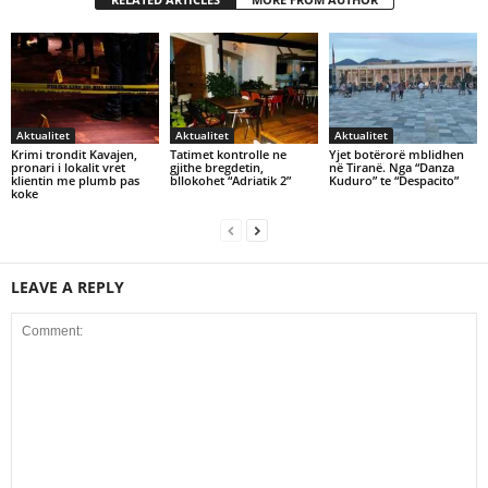
Aktualitet
Aktualitet
Aktualitet
Krimi trondit Kavajen,
Tatimet kontrolle ne
Yjet botërorë mblidhen
pronari i lokalit vret
gjithe bregdetin,
në Tiranë. Nga “Danza
klientin me plumb pas
bllokohet “Adriatik 2”
Kuduro” te “Despacito”
koke
LEAVE A REPLY