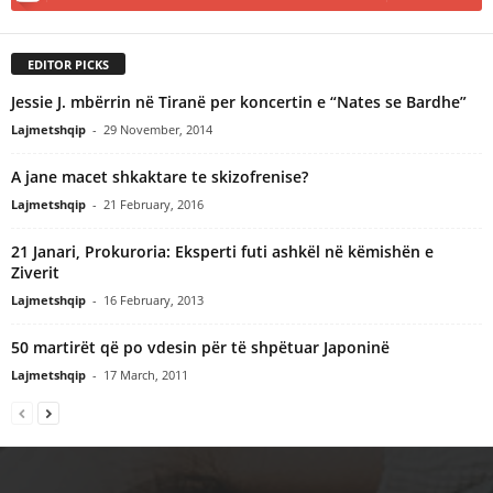
EDITOR PICKS
Jessie J. mbërrin në Tiranë per koncertin e “Nates se Bardhe”
Lajmetshqip
-
29 November, 2014
A jane macet shkaktare te skizofrenise?
Lajmetshqip
-
21 February, 2016
21 Janari, Prokuroria: Eksperti futi ashkël në këmishën e
Ziverit
Lajmetshqip
-
16 February, 2013
50 martirët që po vdesin për të shpëtuar Japoninë
Lajmetshqip
-
17 March, 2011