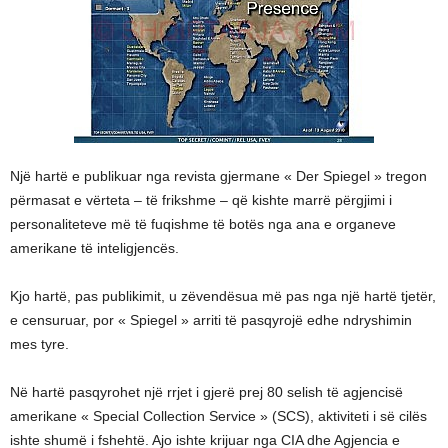
Një hartë e publikuar nga revista gjermane « Der Spiegel » tregon
përmasat e vërteta – të frikshme – që kishte marrë përgjimi i
personaliteteve më të fuqishme të botës nga ana e organeve
amerikane të inteligjencës.
Kjo hartë, pas publikimit, u zëvendësua më pas nga një hartë tjetër,
e censuruar, por « Spiegel » arriti të pasqyrojë edhe ndryshimin
mes tyre.
Në hartë pasqyrohet një rrjet i gjerë prej 80 selish të agjencisë
amerikane « Special Collection Service » (SCS), aktiviteti i së cilës
ishte shumë i fshehtë. Ajo ishte krijuar nga CIA dhe Agjencia e