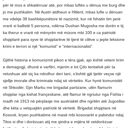
për të mos e shkatërruar atë, por mbas luftës u dënua me burg dhe
jo me pushkatim. Në Austri atdheun e Hitlerit, mbas lufte u dënuan
me vdekje 38 bashkëpunëtore të nazizmit, kur në fshatin tim janë
vrarë si ballistë 5 persona, ndërsa Dushan Mugosha me dorën e tij
ka therur e vrarë në mënyrën më mizore mbi 100 e ca patriotë
shqiptarë para syve të shqiptarëve të tjerë të cilëve u jepte leksione
krimi e terrori si një “komunist” e “internacionalist”.
Gjithë historia e komunizmit pikon e tëra gjak, ajo është vetem krim
e demagogji, dhunë e varfëri, mjerim e lot.Çdo tentativë për ta
retushuar atë siç ka ndodhur deri tani, s’është gjë tjetër veçse një
sjellje imorale dhe kriminale ndaj së vërtetës. Kur hynë komunistët
në Shkodër, Gjin Marku me brigadat partizane, ulën flamurin
shqiptar nga kishat françeskane, atë flamur të ngriutur nga Fishta i
madh në 1913 në përplasje me austriakët dhe ngritën atë Jugosllav
dhe këta u vetquajtën patriotë të vërtetë. Brigadat shqiptare në
Kosovë, kryen pushkatime në masë mbi kosovarët e pabindur ndaj
Titos si dhe i dorëzuan atij me qindra e mijëra të vetdorëzuar