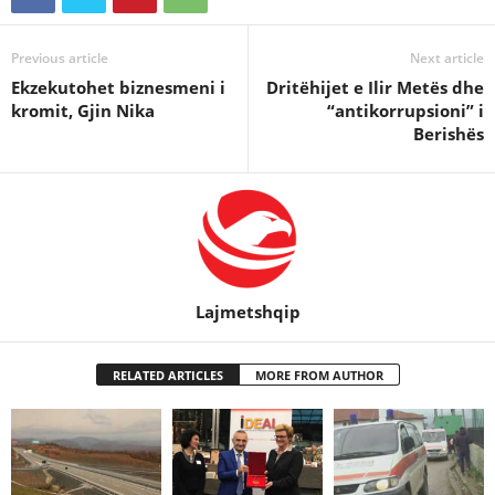
Previous article
Next article
Ekzekutohet biznesmeni i
Dritëhijet e Ilir Metës dhe
kromit, Gjin Nika
“antikorrupsioni” i
Berishës
Lajmetshqip
RELATED ARTICLES
MORE FROM AUTHOR