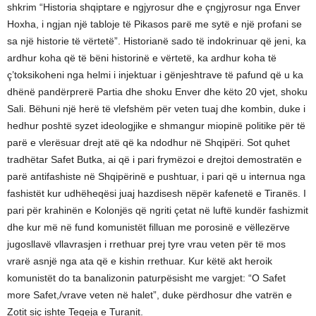
shkrim “Historia shqiptare e ngjyrosur dhe e çngjyrosur nga Enver
Hoxha, i ngjan një tabloje të Pikasos parë me sytë e një profani se
sa një historie të vërtetë”. Historianë sado të indokrinuar që jeni, ka
ardhur koha që të bëni historinë e vërtetë, ka ardhur koha të
ç’toksikoheni nga helmi i injektuar i gënjeshtrave të pafund që u ka
dhënë pandërprerë Partia dhe shoku Enver dhe këto 20 vjet, shoku
Sali. Bëhuni një herë të vlefshëm për veten tuaj dhe kombin, duke i
hedhur poshtë syzet ideologjike e shmangur miopinë politike për të
parë e vlerësuar drejt atë që ka ndodhur në Shqipëri. Sot quhet
tradhëtar Safet Butka, ai që i pari frymëzoi e drejtoi demostratën e
parë antifashiste në Shqipërinë e pushtuar, i pari që u internua nga
fashistët kur udhëheqësi juaj hazdisesh nëpër kafenetë e Tiranës. I
pari për krahinën e Kolonjës që ngriti çetat në luftë kundër fashizmit
dhe kur më në fund komunistët filluan me porosinë e vëllezërve
jugosllavë vllavrasjen i rrethuar prej tyre vrau veten për të mos
vrarë asnjë nga ata që e kishin rrethuar. Kur këtë akt heroik
komunistët do ta banalizonin paturpësisht me vargjet: “O Safet
more Safet,/vrave veten në halet”, duke përdhosur dhe vatrën e
Zotit siç ishte Teqeja e Turanit.