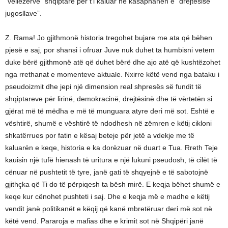
“vëllezërve” shqiptarë për t’i kaluar në kasaphanën e “drejtësisë
jugosllave”.
Z. Rama! Jo gjithmonë historia tregohet bujare me ata që bëhen
pjesë e saj, por shansi i ofruar Juve nuk duhet ta humbisni vetem
duke bërë gjithmonë atë që duhet bërë dhe ajo atë që kushtëzohet
nga rrethanat e momenteve aktuale. Nxirre këtë vend nga bataku i
pseudoizmit dhe jepi një dimension real shpresës së fundit të
shqiptareve për lirinë, demokracinë, drejtësinë dhe të vërtetën si
gjërat më të mëdha e më të munguara atyre deri më sot. Eshtë e
vështirë, shumë e vështirë të ndodhesh në zëmren e këtij cikloni
shkatërrues por fatin e kësaj beteje për jetë a vdekje me të
kaluarën e keqe, historia e ka dorëzuar në duart e Tua. Rreth Teje
kauisin një tufë hienash të uritura e një lukuni pseudosh, të cilët të
cënuar në pushtetit të tyre, janë gati të shqyejnë e të sabotojnë
gjithçka që Ti do të përpiqesh ta bësh mirë. E keqja bëhet shumë e
keqe kur cënohet pushteti i saj. Dhe e keqja më e madhe e këtij
vendit janë politikanët e këqij që kanë mbretëruar deri më sot në
këtë vend. Pararoja e mafias dhe e krimit sot në Shqipëri janë