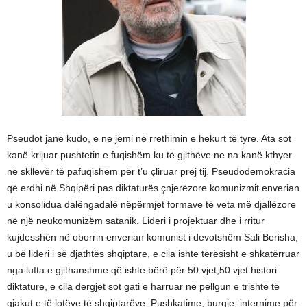
Pseudot janë kudo, e ne jemi në rrethimin e hekurt të tyre. Ata sot
kanë krijuar pushtetin e fuqishëm ku të gjithëve ne na kanë kthyer
në skllevër të pafuqishëm për t’u çliruar prej tij. Pseudodemokracia
që erdhi në Shqipëri pas diktaturës çnjerëzore komunizmit enverian
u konsolidua dalëngadalë nëpërmjet formave të veta më djallëzore
në një neukomunizëm satanik. Lideri i projektuar dhe i rritur
kujdesshën në oborrin enverian komunist i devotshëm Sali Berisha,
u bë lideri i së djathtës shqiptare, e cila ishte tërësisht e shkatërruar
nga lufta e gjithanshme që ishte bërë për 50 vjet,50 vjet histori
diktature, e cila dergjet sot gati e harruar në pellgun e trishtë të
gjakut e të lotëve të shqiptarëve. Pushkatime, burgje, internime për