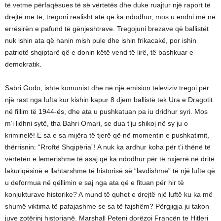
të vetme përfaqësues të së vërtetës dhe duke ruajtur një raport të
drejtë me të, tregoni realisht atë që ka ndodhur, mos u endni më në
errësirën e pafund të gënjeshtrave. Tregojuni brezave që ballistët
nuk ishin ata që hanin mish pule dhe ishin frikacakë, por ishin
patriotë shqiptarë që e donin këtë vend të lirë, të bashkuar e
demokratik.
Sabri Godo, ishte komunist dhe në një emision televiziv tregoi për
një rast nga lufta kur kishin kapur 8 djem ballistë tek Ura e Dragotit
në fillim të 1944-ës, dhe ata u pushkatuan pa iu dridhur syri. Mos
m’i lidhni sytë, tha Bahri Omari, se dua t’ju shikoj në sy ju o
kriminelë! E sa e sa mijëra të tjerë që në momentin e pushkatimit,
thërrisnin: “Rroftë Shqipëria”! A nuk ka ardhur koha për t’i thënë të
vërtetën e lemerishme të asaj që ka ndodhur për të nxjerrë në dritë
lakuriqësinë e llahtarshme të historisë së “lavdishme” të një lufte që
u deformua në qëllimin e saj nga ata që e fituan për hir të
konjukturave historike? A mund të quhet e drejtë një luftë ku ka më
shumë viktima të pafajashme se sa të fajshëm? Përgjigja ju takon
juve zotërinj historianë. Marshall Peteni dorëzoi Francën te Hitleri