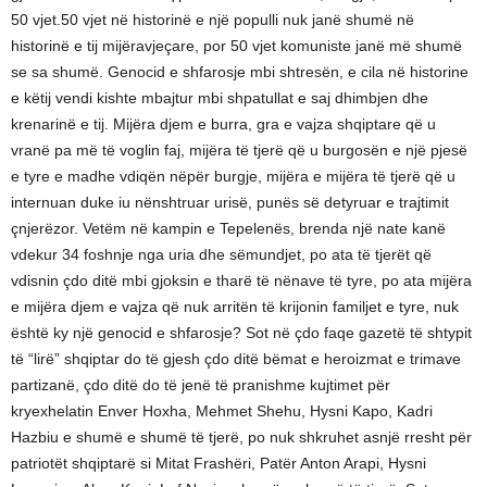
50 vjet.50 vjet në historinë e një populli nuk janë shumë në
historinë e tij mijëravjeçare, por 50 vjet komuniste janë më shumë
se sa shumë. Genocid e shfarosje mbi shtresën, e cila në historine
e këtij vendi kishte mbajtur mbi shpatullat e saj dhimbjen dhe
krenarinë e tij. Mijëra djem e burra, gra e vajza shqiptare që u
vranë pa më të voglin faj, mijëra të tjerë që u burgosën e një pjesë
e tyre e madhe vdiqën nëpër burgje, mijëra e mijëra të tjerë që u
internuan duke iu nënshtruar urisë, punës së detyruar e trajtimit
çnjerëzor. Vetëm në kampin e Tepelenës, brenda një nate kanë
vdekur 34 foshnje nga uria dhe sëmundjet, po ata të tjerët që
vdisnin çdo ditë mbi gjoksin e tharë të nënave të tyre, po ata mijëra
e mijëra djem e vajza që nuk arritën të krijonin familjet e tyre, nuk
është ky një genocid e shfarosje? Sot në çdo faqe gazetë të shtypit
të “lirë” shqiptar do të gjesh çdo ditë bëmat e heroizmat e trimave
partizanë, çdo ditë do të jenë të pranishme kujtimet për
kryexhelatin Enver Hoxha, Mehmet Shehu, Hysni Kapo, Kadri
Hazbiu e shumë e shumë të tjerë, po nuk shkruhet asnjë rresht për
patriotët shqiptarë si Mitat Frashëri, Patër Anton Arapi, Hysni