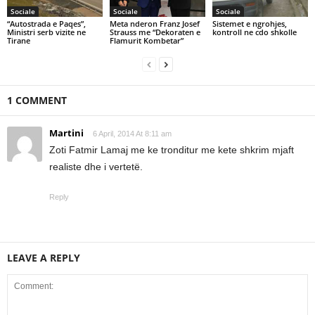
Sociale
Sociale
Sociale
“Autostrada e Paqes”,
Meta nderon Franz Josef
Sistemet e ngrohjes,
Ministri serb vizite ne
Strauss me “Dekoraten e
kontroll ne cdo shkolle
Tirane
Flamurit Kombetar”
1 COMMENT
Martini
6 April, 2014 At 8:11 am
Zoti Fatmir Lamaj me ke tronditur me kete shkrim mjaft
realiste dhe i vertetë.
Reply
LEAVE A REPLY