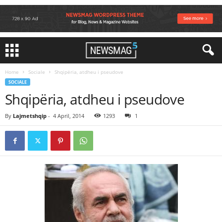
Home
Sociale
Shqipëria, atdheu i pseudove
SOCIALE
Shqipëria, atdheu i pseudove
By
Lajmetshqip
-
4 April, 2014
1293
1