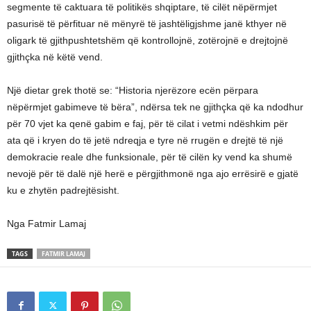
segmente të caktuara të politikës shqiptare, të cilët nëpërmjet
pasurisë të përfituar në mënyrë të jashtëligjshme janë kthyer në
oligark të gjithpushtetshëm që kontrollojnë, zotërojnë e drejtojnë
gjithçka në këtë vend.
Një dietar grek thotë se: “Historia njerëzore ecën përpara
nëpërmjet gabimeve të bëra”, ndërsa tek ne gjithçka që ka ndodhur
për 70 vjet ka qenë gabim e faj, për të cilat i vetmi ndëshkim për
ata që i kryen do të jetë ndreqja e tyre në rrugën e drejtë të një
demokracie reale dhe funksionale, për të cilën ky vend ka shumë
nevojë për të dalë një herë e përgjithmonë nga ajo errësirë e gjatë
ku e zhytën padrejtësisht.
Nga Fatmir Lamaj
TAGS
FATMIR LAMAJ