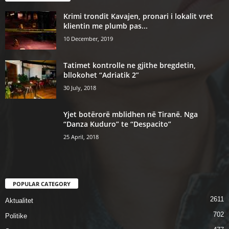
Krimi trondit Kavajen, pronari i lokalit vret
klientin me plumb pas...
10 December, 2019
Tatimet kontrolle ne gjithe bregdetin,
bllokohet “Adriatik 2”
30 July, 2018
Yjet botërorë mblidhen në Tiranë. Nga
“Danza Kuduro” te “Despacito”
25 April, 2018
POPULAR CATEGORY
2611
Aktualitet
702
Politike