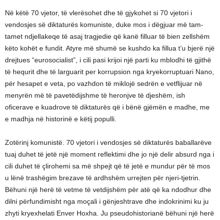
Në këtë 70 vjetor, të vlerësohet dhe të gjykohet si 70 vjetori i
vendosjes së diktaturës komuniste, duke mos i dëgjuar më tam-
tamet ndjellakeqe të asaj tragjedie që kanë filluar të bien zellshëm
këto kohët e fundit. Atyre më shumë se kushdo ka fillua t’u bjerë një
drejtues “eurosocialist”, i cili pasi krijoi një parti ku mblodhi të gjithë
të hequrit dhe të larguarit per korrupsion nga kryekorruptuari Nano,
për hesapet e veta, po vazhdon të miklojë sedrën e vetflijuar në
menyrën më të pavetëdijshme të heronjve të djeshëm, ish
oficerave e kuadrove të diktaturës që i bënë gjëmën e madhe, me
e madhja në historinë e këtij populli.
Zotërinj komunistë. 70 vjetori i vendosjes së diktaturës baballarëve
tuaj duhet të jetë një moment reflektimi dhe jo një delir absurd nga i
cili duhet të çlirohemi sa më shpejt që të jetë e mundur për të mos
u lënë trashëgim brezave të ardhshëm urrejten për njeri-tjetrin.
Bëhuni një herë të vetme të vetdijshëm për atë që ka ndodhur dhe
dilni përfundimisht nga moçali i gënjeshtrave dhe indokrinimi ku ju
zhyti kryexhelati Enver Hoxha. Ju pseudohistorianë bëhuni një herë