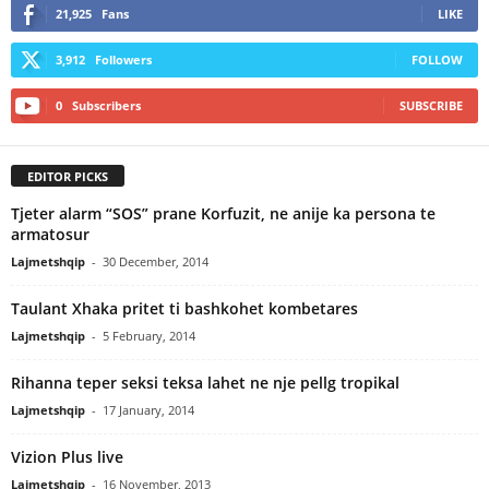
21,925
Fans
LIKE
3,912
Followers
FOLLOW
0
Subscribers
SUBSCRIBE
EDITOR PICKS
Tjeter alarm “SOS” prane Korfuzit, ne anije ka persona te
armatosur
Lajmetshqip
-
30 December, 2014
Taulant Xhaka pritet ti bashkohet kombetares
Lajmetshqip
-
5 February, 2014
Rihanna teper seksi teksa lahet ne nje pellg tropikal
Lajmetshqip
-
17 January, 2014
Vizion Plus live
Lajmetshqip
-
16 November, 2013