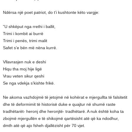
Ndërsa një poet patriot, do t’i kushtonte këto vargje:
“U shkëput nga rrethi i ballit,
Trimi i kombit ai burrë
Trimi i penës, trimi malit
Safet s’e bën më nëna kurrë.
Vllavrasjen nuk e deshi
Hiqu tha moj hije ligë
Vrau veten sikur qeshi
Se nga vdekja s’kishte frikë.
Ne akoma vazhdojmë të jetojmë në kohërat e mjergullta të falsitetit
dhe të deformimit të historisë duke e quajtur në shumë raste
tradhëtarët- heronj dhe heronjtë- tradhëtarë. A nuk është koha ta
zbojmë mjergullën e të shikojmë qartësisht atë që ka ndodhur,
dmth atë që ajo fsheh djallëzisht për 70 vjet.