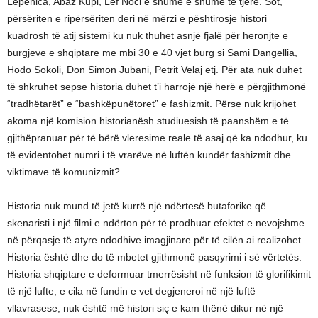
Lepenica, Abaz Kupi, Lef Noci e shumë e shumë të tjerë. Sot,
përsëriten e ripërsëriten deri në mërzi e pështirosje histori
kuadrosh të atij sistemi ku nuk thuhet asnjë fjalë për heronjte e
burgjeve e shqiptare me mbi 30 e 40 vjet burg si Sami Dangellia,
Hodo Sokoli, Don Simon Jubani, Petrit Velaj etj. Për ata nuk duhet
të shkruhet sepse historia duhet t’i harrojë një herë e përgjithmonë
“tradhëtarët” e “bashkëpunëtoret” e fashizmit. Përse nuk krijohet
akoma një komision historianësh studiuesish të paanshëm e të
gjithëpranuar për të bërë vleresime reale të asaj që ka ndodhur, ku
të evidentohet numri i të vrarëve në luftën kundër fashizmit dhe
viktimave të komunizmit?
Historia nuk mund të jetë kurrë një ndërtesë butaforike që
skenaristi i një filmi e ndërton për të prodhuar efektet e nevojshme
në përqasje të atyre ndodhive imagjinare për të cilën ai realizohet.
Historia është dhe do të mbetet gjithmonë pasqyrimi i së vërtetës.
Historia shqiptare e deformuar tmerrësisht në funksion të glorifikimit
të një lufte, e cila në fundin e vet degjeneroi në një luftë
vllavrasese, nuk është më histori siç e kam thënë dikur në një