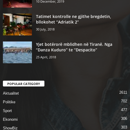
10 December, 2019
Tatimet kontrolle ne gjithe bregdetin,
bllokohet “Adriatik 2”
30 July, 2018
Yjet botërorë mblidhen në Tiranë. Nga
“Danza Kuduro” te “Despacito”
25 April, 2018
POPULAR CATEGORY
2611
Aktualitet
702
Politike
477
Sport
306
Ekonomi
303
ShowBiz