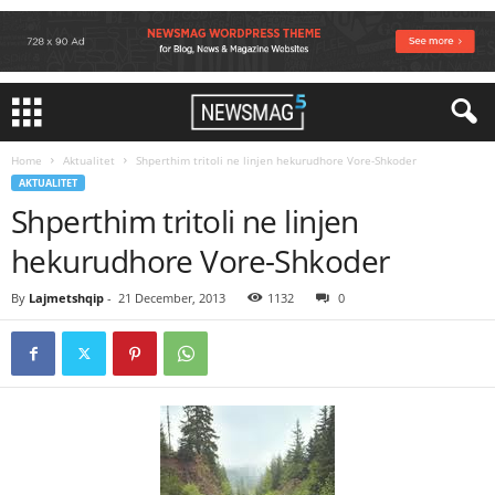
Home
Aktualitet
Shperthim tritoli ne linjen hekurudhore Vore-Shkoder
AKTUALITET
Shperthim tritoli ne linjen
hekurudhore Vore-Shkoder
By
Lajmetshqip
-
21 December, 2013
1132
0