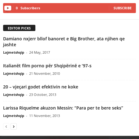
0
Subscribers
SUBSCRIBE
EDITOR PICKS
Damiano nxjerr bllof banoret e Big Brother, ata njihen qe
jashte
Lajmetshqip
-
24 May, 2017
Italianët film porno për Shqipërinë e ’97-s
Lajmetshqip
-
21 November, 2010
20 – vjeçari godet efektivin ne koke
Lajmetshqip
-
23 October, 2013
Larissa Riquelme akuzon Messin: “Para per te bere seks”
Lajmetshqip
-
11 November, 2013