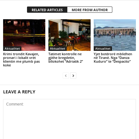
RELATED ARTICLES
MORE FROM AUTHOR
Aktualitet
Aktualitet
Aktualitet
Krimi trondit Kavajen,
Tatimet kontrolle ne
Yjet botërorë mblidhen
pronari i lokalit vret
gjithe bregdetin,
në Tiranë. Nga “Danza
klientin me plumb pas
bllokohet “Adriatik 2”
Kuduro” te “Despacito”
koke
LEAVE A REPLY