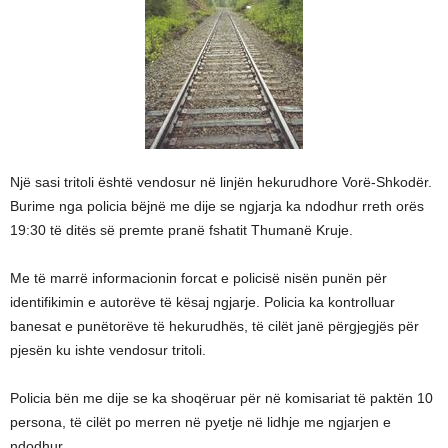
Një sasi tritoli është vendosur në linjën hekurudhore Vorë-Shkodër.
Burime nga policia bëjnë me dije se ngjarja ka ndodhur rreth orës
19:30 të ditës së premte pranë fshatit Thumanë Kruje.
Me të marrë informacionin forcat e policisë nisën punën për
identifikimin e autorëve të kësaj ngjarje. Policia ka kontrolluar
banesat e punëtorëve të hekurudhës, të cilët janë përgjegjës për
pjesën ku ishte vendosur tritoli.
Policia bën me dije se ka shoqëruar për në komisariat të paktën 10
persona, të cilët po merren në pyetje në lidhje me ngjarjen e
ndodhur.