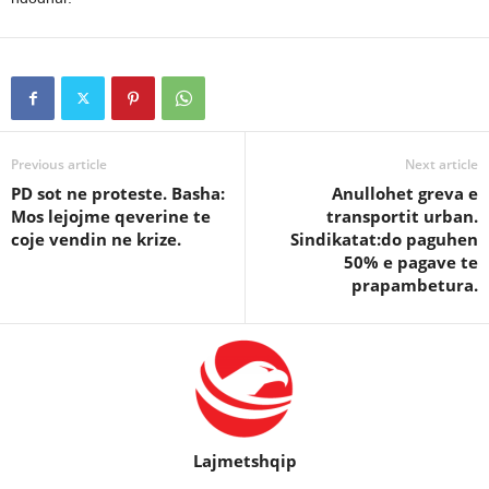
Previous article
Next article
PD sot ne proteste. Basha:
Anullohet greva e
Mos lejojme qeverine te
transportit urban.
coje vendin ne krize.
Sindikatat:do paguhen
50% e pagave te
prapambetura.
Lajmetshqip