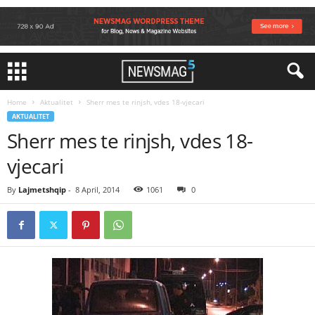
Home
Aktualitet
Sherr mes te rinjsh, vdes 18-vjecari
AKTUALITET
Sherr mes te rinjsh, vdes 18-
vjecari
By
Lajmetshqip
-
8 April, 2014
1061
0