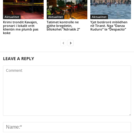
Aktualitet
Aktualitet
Aktualitet
Krimi trondit Kavajen,
Tatimet kontrolle ne
Yjet botërorë mblidhen
pronari i lokalit vret
gjithe bregdetin,
në Tiranë. Nga “Danza
klientin me plumb pas
bllokohet “Adriatik 2”
Kuduro” te “Despacito”
koke
LEAVE A REPLY