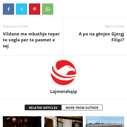
Previous article
Next article
Vildane me mbathje teper
A po na gënjen Gjergj
te vogla per te pasmet e
Filipi?
saj
Lajmetshqip
RELATED ARTICLES
MORE FROM AUTHOR