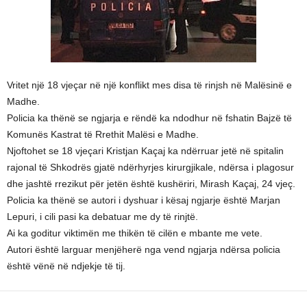
Vritet një 18 vjeçar në një konflikt mes disa të rinjsh në Malësinë e
Madhe.
Policia ka thënë se ngjarja e rëndë ka ndodhur në fshatin Bajzë të
Komunës Kastrat të Rrethit Malësi e Madhe.
Njoftohet se 18 vjeçari Kristjan Kaçaj ka ndërruar jetë në spitalin
rajonal të Shkodrës gjatë ndërhyrjes kirurgjikale, ndërsa i plagosur
dhe jashtë rrezikut për jetën është kushëriri, Mirash Kaçaj, 24 vjeç.
Policia ka thënë se autori i dyshuar i kësaj ngjarje është Marjan
Lepuri, i cili pasi ka debatuar me dy të rinjtë.
Ai ka goditur viktimën me thikën të cilën e mbante me vete.
Autori është larguar menjëherë nga vend ngjarja ndërsa policia
është vënë në ndjekje të tij.