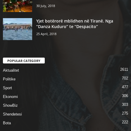
30 July, 2018
Yjet botërorë mblidhen në Tiranë. Nga
“Danza Kuduro” te “Despacito”
25 April, 2018
POPULAR CATEGORY
2611
Aktualitet
702
Politike
477
Sport
306
Ekonomi
303
ShowBiz
275
Shendetesi
222
Bota