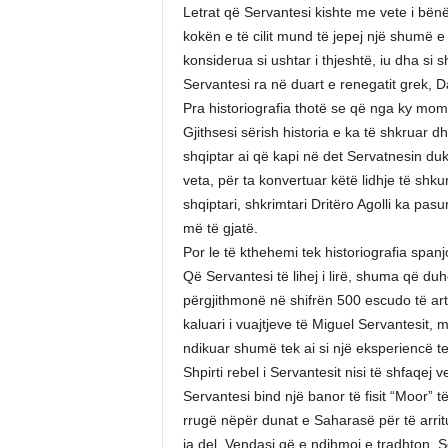
Letrat që Servantesi kishte me vete i bënë p
kokën e të cilit mund të jepej një shumë e 
konsiderua si ushtar i thjeshtë, iu dha si
Servantesi ra në duart e renegatit grek, D
Pra historiografia thotë se që nga ky mome
Gjithsesi sërish historia e ka të shkruar d
shqiptar ai që kapi në det Servatnesin duke
veta, për ta konvertuar këtë lidhje të shkur
shqiptari, shkrimtari Dritëro Agolli ka pas
më të gjatë.
Por le të kthehemi tek historiografia span
Që Servantesi të lihej i lirë, shuma që duh
përgjithmonë në shifrën 500 escudo të ar
kaluari i vuajtjeve të Miguel Servantesit
ndikuar shumë tek ai si një eksperiencë te
Shpirti rebel i Servantesit nisi të shfaqe
Servantesi bind një banor të fisit “Moor” t
rrugë nëpër dunat e Saharasë për të arritu
ia del. Vendasi që e ndihmoi e tradhton. S