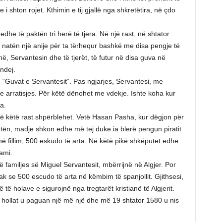
i shton rojet. Kthimin e tij gjallë nga shkretëtira, në çdo
dhe të paktën tri herë të tjera. Në një rast, në shtator
në natën një anije për ta tërhequr bashkë me disa pengje të
jnë, Servantesin dhe të tjerët, të futur në disa guva në
ndej.
 “Guvat e Servantesit”. Pas ngjarjes, Servantesi, me
 e arratisjes. Për këtë dënohet me vdekje. Ishte koha kur
a.
 në këtë rast shpërblehet. Vetë Hasan Pasha, kur dëgjon për
 jetën, madje shkon edhe më tej duke ia blerë pengun piratit
ë fillim, 500 eskudo të arta. Në këtë pikë shkëputet edhe
ami.
ë familjes së Miguel Servantesit, mbërrijnë në Algjer. Por
ak se 500 escudo të arta në këmbim të spanjollit. Gjithsesi,
ë të holave e sigurojnë nga tregtarët kristianë të Algjerit.
 të hollat u paguan një më një dhe më 19 shtator 1580 u nis