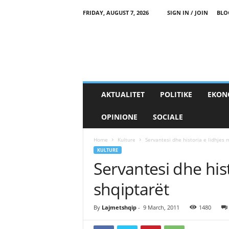
FRIDAY, AUGUST 7, 2026
SIGN IN / JOIN
BLO
AKTUALITET
POLITIKE
EKON
OPINIONE
SOCIALE
Home
Kulture
Servantesi dhe historia e lidhjes 
KULTURE
Servantesi dhe his
shqiptarët
By
Lajmetshqip
-
9 March, 2011
1480