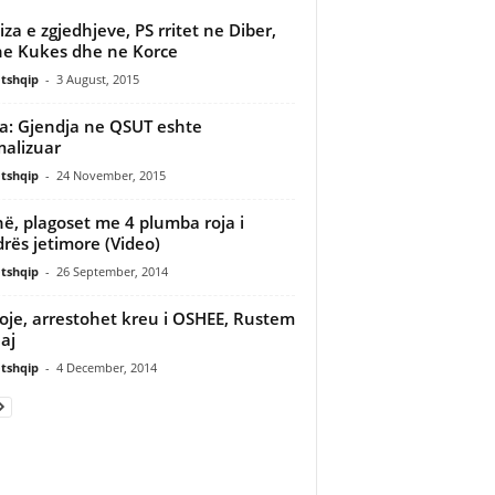
iza e zgjedhjeve, PS rritet ne Diber,
ne Kukes dhe ne Korce
tshqip
-
3 August, 2015
a: Gjendja ne QSUT eshte
alizuar
tshqip
-
24 November, 2015
në, plagoset me 4 plumba roja i
rës jetimore (Video)
tshqip
-
26 September, 2014
oje, arrestohet kreu i OSHEE, Rustem
aj
tshqip
-
4 December, 2014