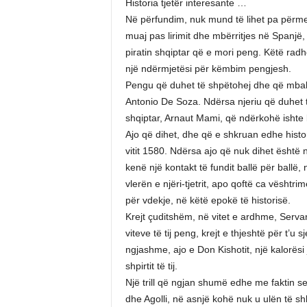
Historia tjetër interesante …
Në përfundim, nuk mund të lihet pa përmen
muaj pas lirimit dhe mbërritjes në Spanjë,
piratin shqiptar që e mori peng. Këtë radhë 
një ndërmjetësi për këmbim pengjesh.
Pengu që duhet të shpëtohej dhe që mbahej 
Antonio De Soza. Ndërsa njeriu që duhet të
shqiptar, Arnaut Mami, që ndërkohë ishte
Ajo që dihet, dhe që e shkruan edhe histori
vitit 1580. Ndërsa ajo që nuk dihet është n
kenë një kontakt të fundit ballë për ballë
vlerën e njëri-tjetrit, apo qoftë ca vësht
për vdekje, në këtë epokë të historisë.
Krejt çuditshëm, në vitet e ardhme, Serva
viteve të tij peng, krejt e thjeshtë për t’u s
ngjashme, ajo e Don Kishotit, një kalorësi 
shpirtit të tij.
Një trill që ngjan shumë edhe me faktin s
dhe Agolli, në asnjë kohë nuk u ulën të s