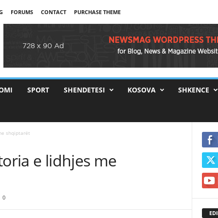
G
FORUMS
CONTACT
PURCHASE THEME
OMI
SPORT
SHENDETESI
KOSOVA
SHKENCE
me shqiptarët
toria e lidhjes me
0
EDI