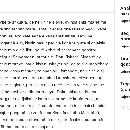
Anal
bie 
Lajme
Vite të shkuara, që në rininë e tyre, dy nga shkrimtarët më
të shquar shqiptarë, Ismail Kadare dhe Dritëro Agolli, kanë
Beqj
pohuar, apo këtë edhe e kanë shkruar se, secili në
norm
llogarinë e tij, kishin pasur për një kohë të gjatë si objektiv
Lajme
shkrimin e një libri, që të kishte si personazh qendror
Miguel Servantesin, autorin e “Don Kishotit”.Sipas të dy
Tira
qend
shkrimtarëve, ata e kishin ushqyer një ide të tillë menjëherë
sapo kishin mësuar, se spanjolli i famshëm, në rininë e tij,
Lajme
ishte marrë peng nga një pirat i famshëm i Mesdheut, që
Trop
ishte shqiptar, pra i së njëjtës racë me ata vetë si dhe me
Gjon
gjithë bashkë-atdhetarët e tyre.Duke shkuar edhe më
Lajme
ërgjatë një fjalimi të improvizuar në një konferencë, në
adare, duke përcjellë pandehmat e një folkloristi shqiptar,
bajtur peng në një zonë mes Shqipërisë dhe Malit të Zi,
 një robi spanjoll shumë të ditur, për të cilin u pagua një
rrëfehen edhe sot e kësaj dite.