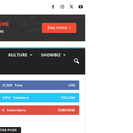
KULTURE
SHOWBIZ
21,925
Fans
LIKE
3,912
Followers
FOLLOW
0
Subscribers
SUBSCRIBE
TOR PICKS