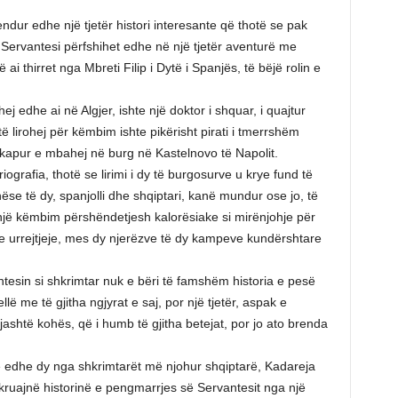
dur edhe një tjetër histori interesante që thotë se pak
 Servantesi përfshihet edhe në një tjetër aventurë me
ai thirret nga Mbreti Filip i Dytë i Spanjës, të bëjë rolin e
edhe ai në Algjer, ishte një doktor i shquar, i quajtur
 lirohej për këmbim ishte pikërisht pirati i tmerrshëm
 kapur e mbahej në burg në Kastelnovo të Napolit.
ografia, thotë se lirimi i dy të burgosurve u krye fund të
ëse të dy, spanjolli dhe shqiptari, kanë mundur ose jo, të
, një këmbim përshëndetjesh kalorësiake si mirënjohje për
rime urrejtjeje, mes dy njerëzve të dy kampeve kundërshtare
ntesin si shkrimtar nuk e bëri të famshëm historia e pesë
jellë me të gjitha ngjyrat e saj, por një tjetër, aspak e
jashtë kohës, që i humb të gjitha betejat, por jo ato brenda
e edhe dy nga shkrimtarët më njohur shqiptarë, Kadareja
hkruajnë historinë e pengmarrjes së Servantesit nga një