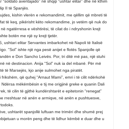
 “soldato aventajado” në shqip “ushtar elitar” dhe në kthim
ip II të Spanjës.
kujdes, kishin vlerën e rekomandimit, me qëllim që mbreti të
 fat të keq, pikërisht këto rekomandime, jo vetëm që nuk do
në ngatërresa e vështirësi, të cilat do i ndryshonin krejt
ihte botën me një sy krejt tjetër.
75, ushtari elitar Servantes imbarkohet në Napoli të Italisë
go. “Sol” ishte një nga pesë anijet e flotës Spanjolle që
ndën e Don Sancho Leivës. Por, tri ditë më pas, një stuhi
ijnë në destinacion. Anija “Sol” nuk ia del mbanë. Për më
ë të Marsejës, kjo anije sulmohet nga piratët.
 i frikshëm, që quhej “Arnaut Mami”, emri i të cilit ndërkohë
 Ndërsa mëkëmbësin e tij me origjinë greke e quanin Dali
k, të cilin të gjithë kundërshtarët e epitetonin “renegat”
 ishe rreshtuar në anën e armiqve, në anën e pushtuesve,
rtodoks.
tëve, ushtarët spanjollë luftuan me trimëri dhe shumë prej
ë mbijetuan u morën peng dhe të lidhur këmbë e duar dhe u