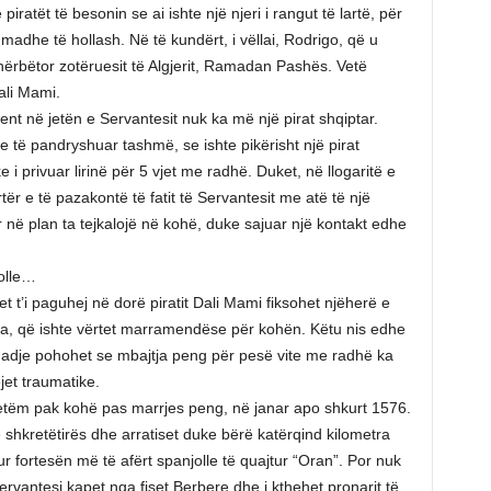
iratët të besonin se ai ishte një njeri i rangut të lartë, për
madhe të hollash. Në të kundërt, i vëllai, Rodrigo, që u
 shërbëtor zotëruesit të Algjerit, Ramadan Pashës. Vetë
ali Mami.
nt në jetën e Servantesit nuk ka më një pirat shqiptar.
he të pandryshuar tashmë, se ishte pikërisht një pirat
 i privuar lirinë për 5 vjet me radhë. Duket, në llogaritë e
tër e të pazakontë të fatit të Servantesit me atë të një
ur në plan ta tejkalojë në kohë, duke sajuar një kontakt edhe
jolle…
et t’i paguhej në dorë piratit Dali Mami fiksohet njëherë e
ta, që ishte vërtet marramendëse për kohën. Këtu nis edhe
, madje pohohet se mbajtja peng për pesë vite me radhë ka
jet traumatike.
j vetëm pak kohë pas marrjes peng, në janar apo shkurt 1576.
ë shkretëtirës dhe arratiset duke bërë katërqind kilometra
r fortesën më të afërt spanjolle të quajtur “Oran”. Por nuk
ervantesi kapet nga fiset Berbere dhe i kthehet pronarit të