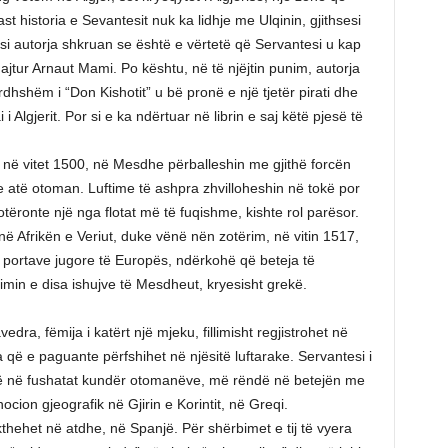
t historia e Sevantesit nuk ka lidhje me Ulqinin, gjithsesi
si autorja shkruan se është e vërtetë që Servantesi u kap
ajtur Arnaut Mami. Po kështu, në të njëjtin punim, autorja
dhshëm i “Don Kishotit” u bë pronë e një tjetër pirati dhe
 Algjerit. Por si e ka ndërtuar në librin e saj këtë pjesë të
në vitet 1500, në Mesdhe përballeshin me gjithë forcën
e atë otoman. Luftime të ashpra zhvilloheshin në tokë por
ëronte një nga flotat më të fuqishme, kishte rol parësor.
 Afrikën e Veriut, duke vënë nën zotërim, në vitin 1517,
në portave jugore të Europës, ndërkohë që beteja të
min e disa ishujve të Mesdheut, kryesisht grekë.
dra, fëmija i katërt një mjeku, fillimisht regjistrohet në
a që e paguante përfshihet në njësitë luftarake. Servantesi i
herë në fushatat kundër otomanëve, më rëndë në betejën me
cion gjeografik në Gjirin e Korintit, në Greqi.
kthehet në atdhe, në Spanjë. Për shërbimet e tij të vyera