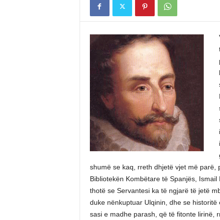
shumë se kaq, rreth dhjetë vjet më parë, p
Bibliotekën Kombëtare të Spanjës, Ismail K
thotë se Servantesi ka të ngjarë të jetë m
duke nënkuptuar Ulqinin, dhe se historitë e
sasi e madhe parash, që të fitonte lirinë, 