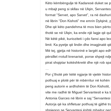
Këto këmbëngulje të Kadaresë duket se pë
u mbajt peng si skllav në Ulqin, Servantesi
format “Servet, apo Sarvet”, ra në dashuri
në librin “Don Kishoti” me emrin Dylqinë, 
Dhe që këto pandehma të mos bien përtok
thotë se në Ulqin, ka ende një lagje që quh
Në këtë pikë, kurioziteti i çdo fansi apo l
limit. Ka pyetje që lindin dhe imagjinatë q
Më tej, gjetja në historinë e largët apo e
përsillet rrotull krenarisë, porse shpejt nd
pirat shqiptar kokëshkretë dhe një rob spa
…
Por ç’thotë për këtë ngjarje të vjetër histor
pothuaj e plotë për të mbërritur në kohën
peng autorin e ardhshëm të Don Kishotit, a
vite me radhë të Miguel Servantesit e ka t
Antonia Garces në librin e saj “Servantesi n
Autorja që ka shfletuar pothuaj të gjithë tr
shpjegon se Servantesi është mbajtur peng 