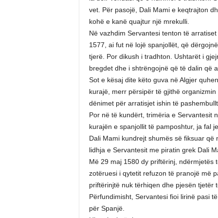
vet. Për pasojë, Dali Mami e keqtrajton dhe 
kohë e kanë quajtur një mrekulli.
Në vazhdim Servantesi tenton të arratiset e
1577, ai fut në lojë spanjollët, që dërgoj
tjerë. Por dikush i tradhton. Ushtarët i gje
bregdet dhe i shtrëngojnë që të dalin që a
Sot e kësaj dite këto guva në Algjer quhen
kurajë, merr përsipër të gjithë organizmin
dënimet për arratisjet ishin të pashembullt
Por në të kundërt, trimëria e Servantesit
kurajën e spanjollit të pamposhtur, ja fal
Dali Mami kundrejt shumës së fiksuar që n
lidhja e Servantesit me piratin grek Dali M
Më 29 maj 1580 dy priftërinj, ndërmjetës t
zotëruesi i qytetit refuzon të pranojë më p
priftërinjtë nuk tërhiqen dhe pjesën tjetër t
Përfundimisht, Servantesi fioi lirinë pasi
për Spanjë.