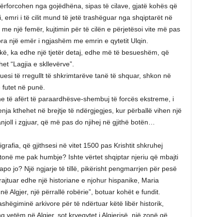
rforcohen nga gojëdhëna, sipas të cilave, gjatë kohës që
, emri i të cilit mund të jetë trashëguar nga shqiptarët në
 me një femër, kujtimin për të cilën e përjetësoi vite më pas
pra një emër i ngjashëm me emrin e qytetit Ulqin.
ë, ka edhe një tjetër detaj, edhe më të besueshëm, që
et “Lagjia e skllevërve”.
exuesi të rregullt të shkrimtarëve tanë të shquar, shkon në
ë futet në punë.
dhe të afërt të paraardhësve-shembuj të forcës ekstreme, i
jenja kthehet në brejtje të ndërgjegjes, kur përballë vihen një
njoll i zgjuar, që më pas do njihej në gjithë botën…
igrafia, që gjithsesi në vitet 1500 pas Krishtit shkruhej
 tonë me pak humbje? Ishte vërtet shqiptar njeriu që mbajti
po jo? Një ngjarje të tillë, pikërisht pengmarrjen për pesë
rajtuar edhe një historiane e njohur hispanike, Maria
ë Algjer, një përrallë robërie”, botuar kohët e fundit.
ashëgiminë arkivore për të ndërtuar këtë libër historik,
vetëm në Algjer, sot kryeqytet i Algjerisë, një zonë që