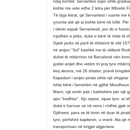
ndaj kombit, Servantesi sapo ishte graduar
kishte me vete edhe 2 letra për Mbretin Fil
Të dyja letrat, që Servantesi i ruante me 
çmonte atë që ai kishte bërë në luftë. Për
i vlenin aspak Servantesit, por do e fusnin 
rrjedhën e jetës, duke e bërë të niste të sh
Gjatë javës së parë të shtatorit të vitit 15
në anijen “Sol” bashkë me të vëllanë Rodri
duhet të mbërrinin në Barcelonë nën koma
godet anijet dhe vetëm tri prej tyre mbërr
keq akoma, më 26 shtator, pranë bregdetit
Kapedani i anijes pirate ishte një shqiptar
ishte bërë i famshëm në gjithë Mesdheun.
Mami, një emër pak i habitshëm për një gre
apo “tradhtar”. Kjo sepse, sipas tyre, ai
duke e harruar se në vena i rridhte gjak o
Gjithsesi, para se të binin në duar të pira
tyre, përfshirë kapitenin, u vranë. Ata q
transportuan në brigjet algjeriane.