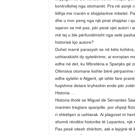
kontrollohej nga otomanët. Pra në asnjë ras
lidhja me rracën e shqiptarëve mbetet. Pa
dhe u mor peng nga një pirat shqiptar i qu
sqaron se më pas, për pesë vjet autori i ar
më tej u ble përfundimisht nga vetë pashai i
historisë kjo autore?
Duhet marrë parasysh se në këto kohëra, 
ushtarakisht dy qytetërime, ai evropian m
edhe në det, ku Mbretëria e Spanjës që zot
Ofensiva otomane kishte bërë përparime në
edhe qytetin e Algjerit, që ishte fare pra
fuqishme detare kryheshin ende për zotëri
Historia …
Historia thotë se Miguel de Servantes Saave
marinën tregtare spanjolle, por shpejt flot
ri shkëlqen si ushtarak. Ai plagoset tri 
shumë rëndësi historike të Lepantos, një no
Pas pesë vitesh shërbim, atë e lejojnë të 