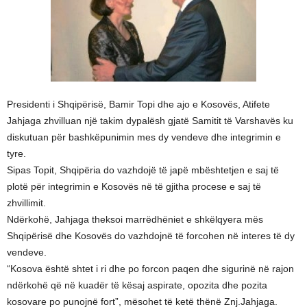
Presidenti i Shqipërisë, Bamir Topi dhe ajo e Kosovës, Atifete
Jahjaga zhvilluan një takim dypalësh gjatë Samitit të Varshavës ku
diskutuan për bashkëpunimin mes dy vendeve dhe integrimin e
tyre.
Sipas Topit, Shqipëria do vazhdojë të japë mbështetjen e saj të
plotë për integrimin e Kosovës në të gjitha procese e saj të
zhvillimit.
Ndërkohë, Jahjaga theksoi marrëdhëniet e shkëlqyera mës
Shqipërisë dhe Kosovës do vazhdojnë të forcohen në interes të dy
vendeve.
“Kosova është shtet i ri dhe po forcon paqen dhe sigurinë në rajon
ndërkohë që në kuadër të kësaj aspirate, opozita dhe pozita
kosovare po punojnë fort”, mësohet të ketë thënë Znj.Jahjaga.