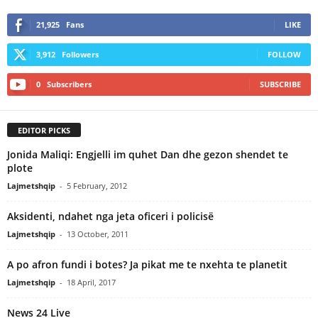
21,925
Fans
LIKE
3,912
Followers
FOLLOW
0
Subscribers
SUBSCRIBE
EDITOR PICKS
Jonida Maliqi: Engjelli im quhet Dan dhe gezon shendet te
plote
Lajmetshqip
-
5 February, 2012
Aksidenti, ndahet nga jeta oficeri i policisë
Lajmetshqip
-
13 October, 2011
A po afron fundi i botes? Ja pikat me te nxehta te planetit
Lajmetshqip
-
18 April, 2017
News 24 Live