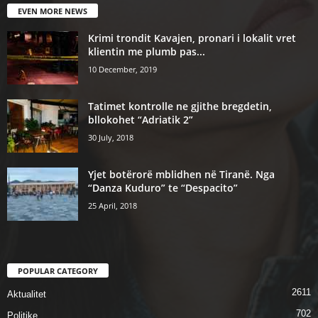
EVEN MORE NEWS
Krimi trondit Kavajen, pronari i lokalit vret
klientin me plumb pas...
10 December, 2019
Tatimet kontrolle ne gjithe bregdetin,
bllokohet “Adriatik 2”
30 July, 2018
Yjet botërorë mblidhen në Tiranë. Nga
“Danza Kuduro” te “Despacito”
25 April, 2018
POPULAR CATEGORY
2611
Aktualitet
702
Politike