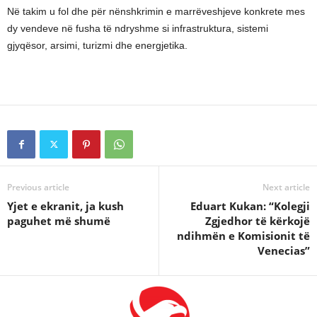
Në takim u fol dhe për nënshkrimin e marrëveshjeve konkrete mes
dy vendeve në fusha të ndryshme si infrastruktura, sistemi
gjyqësor, arsimi, turizmi dhe energjetika.
Previous article
Next article
Yjet e ekranit, ja kush
Eduart Kukan: “Kolegji
paguhet më shumë
Zgjedhor të kërkojë
ndihmën e Komisionit të
Venecias”