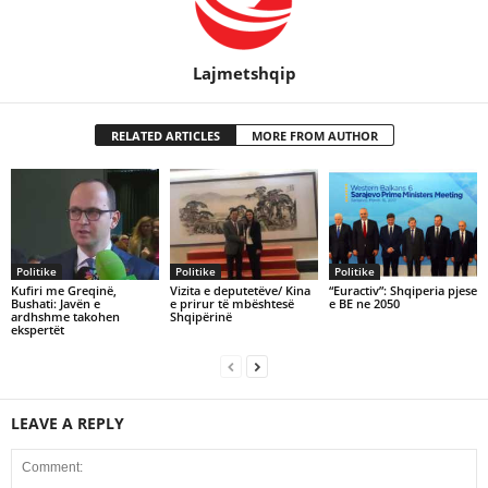
Lajmetshqip
RELATED ARTICLES
MORE FROM AUTHOR
Politike
Politike
Politike
Kufiri me Greqinë,
Vizita e deputetëve/ Kina
“Euractiv”: Shqiperia pjese
Bushati: Javën e
e prirur të mbështesë
e BE ne 2050
ardhshme takohen
Shqipërinë
ekspertët
LEAVE A REPLY