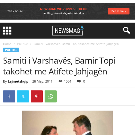
Home
Politike
Samiti i Varshavës, Bamir Topi takohet me Atifete Jahjagën
POLITIKE
Samiti i Varshavës, Bamir Topi
takohet me Atifete Jahjagën
By
Lajmetshqip
-
28 May, 2011
1084
0