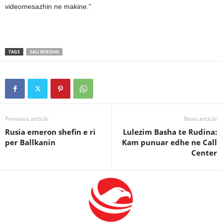
videomesazhin ne makine.”
TAGS
SALI BERISHA
Previous article
Next article
Rusia emeron shefin e ri
Lulezim Basha te Rudina:
per Ballkanin
Kam punuar edhe ne Call
Center