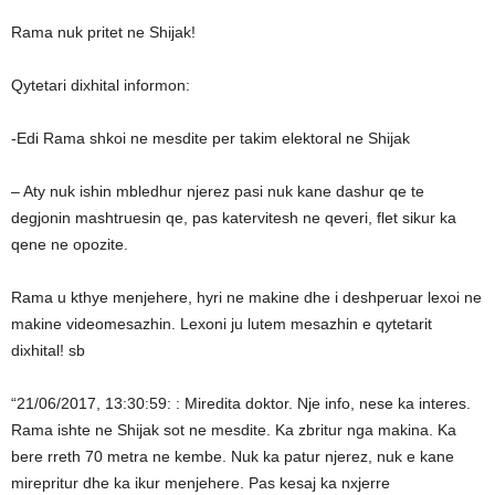
Rama nuk pritet ne Shijak!
Qytetari dixhital informon:
-Edi Rama shkoi ne mesdite per takim elektoral ne Shijak
– Aty nuk ishin mbledhur njerez pasi nuk kane dashur qe te
degjonin mashtruesin qe, pas katervitesh ne qeveri, flet sikur ka
qene ne opozite.
Rama u kthye menjehere, hyri ne makine dhe i deshperuar lexoi ne
makine videomesazhin. Lexoni ju lutem mesazhin e qytetarit
dixhital! sb
“21/06/2017, 13:30:59: : Miredita doktor. Nje info, nese ka interes.
Rama ishte ne Shijak sot ne mesdite. Ka zbritur nga makina. Ka
bere rreth 70 metra ne kembe. Nuk ka patur njerez, nuk e kane
mirepritur dhe ka ikur menjehere. Pas kesaj ka nxjerre