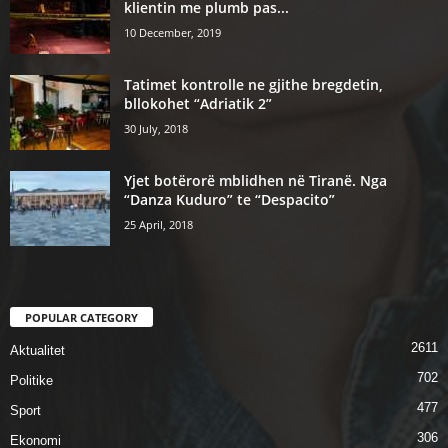
klientin me plumb pas...
10 December, 2019
Tatimet kontrolle ne gjithe bregdetin,
bllokohet “Adriatik 2”
30 July, 2018
Yjet botërorë mblidhen në Tiranë. Nga
“Danza Kuduro” te “Despacito”
25 April, 2018
POPULAR CATEGORY
2611
Aktualitet
702
Politike
477
Sport
306
Ekonomi