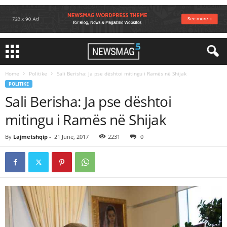
Home
Politike
Sali Berisha: Ja pse dështoi mitingu i Ramës në Shijak
POLITIKE
Sali Berisha: Ja pse dështoi
mitingu i Ramës në Shijak
By
Lajmetshqip
-
21 June, 2017
2231
0