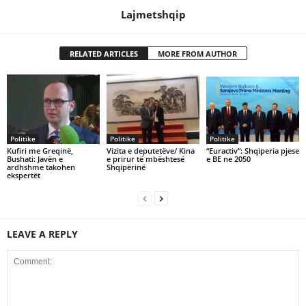
Lajmetshqip
RELATED ARTICLES
MORE FROM AUTHOR
Politike
Politike
Politike
Kufiri me Greqinë,
Vizita e deputetëve/ Kina
“Euractiv”: Shqiperia pjese
Bushati: Javën e
e prirur të mbështesë
e BE ne 2050
ardhshme takohen
Shqipërinë
ekspertët
LEAVE A REPLY