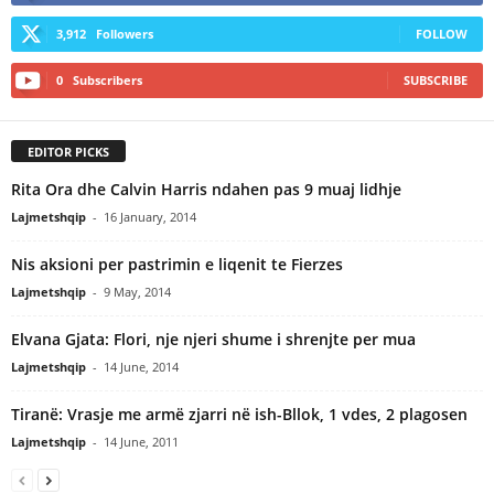
3,912
Followers
FOLLOW
0
Subscribers
SUBSCRIBE
EDITOR PICKS
Rita Ora dhe Calvin Harris ndahen pas 9 muaj lidhje
Lajmetshqip
-
16 January, 2014
Nis aksioni per pastrimin e liqenit te Fierzes
Lajmetshqip
-
9 May, 2014
Elvana Gjata: Flori, nje njeri shume i shrenjte per mua
Lajmetshqip
-
14 June, 2014
Tiranë: Vrasje me armë zjarri në ish-Bllok, 1 vdes, 2 plagosen
Lajmetshqip
-
14 June, 2011