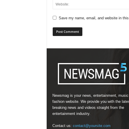
Save my name, email, and website in this
Newsmag is your news, entertainment, music
fashion website. We provide you with the late
breaking news and videos straight from the
entertainment industry.
Contact us:
contact@yoursite.com