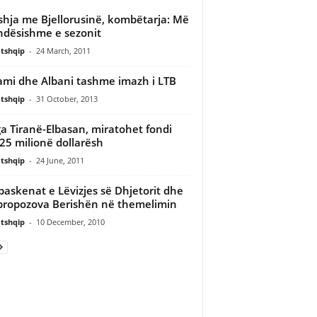
hja me Bjellorusinë, kombëtarja: Më
ndësishme e sezonit
tshqip
-
24 March, 2011
ami dhe Albani tashme imazh i LTB
tshqip
-
31 October, 2013
a Tiranë-Elbasan, miratohet fondi
 25 milionë dollarësh
tshqip
-
24 June, 2011
paskenat e Lëvizjes së Dhjetorit dhe
 propozova Berishën në themelimin
tshqip
-
10 December, 2010