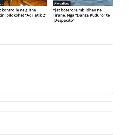
et
Aktualitet
 kontrolle ne gjithe
Yjet botërorë mblidhen në
in, bllokohet “Adriatik 2”
Tiranë. Nga “Danza Kuduro” te
“Despacito”