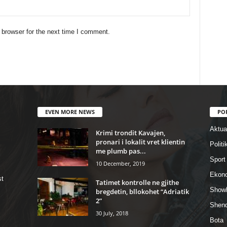
 browser for the next time I comment.
EVEN MORE NEWS
PO
Aktual
Krimi trondit Kavajen,
pronari i lokalit vret klientin
Politi
me plumb pas...
Sport
10 December, 2019
Ekon
st
Tatimet kontrolle ne gjithe
Show
bregdetin, bllokohet “Adriatik
2”
Shend
30 July, 2018
Bota