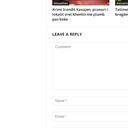
Aktualitet
Aktualit
Krimi trondit Kavajen, pronari i
Tatimet
lokalit vret klientin me plumb
bregdet
pas koke
LEAVE A REPLY