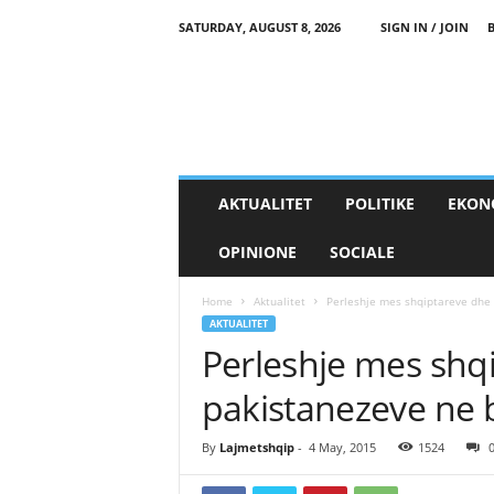
SATURDAY, AUGUST 8, 2026
SIGN IN / JOIN
AKTUALITET
POLITIKE
EKON
OPINIONE
SOCIALE
Home
Aktualitet
Perleshje mes shqiptareve dhe 
AKTUALITET
Perleshje mes shq
pakistanezeve ne b
By
Lajmetshqip
-
4 May, 2015
1524