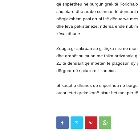
që shpërtheu në burgun grek të Koridhalo
shqiptarë dhe arabë sulmuan të dënuarit ng
përgjakshëm pasi grupi i të dënuarve mes 
dhe leva pakistanezë, ndërsa ende nuk mëso
kësaj dhune.
Zougla.gr shkruan se gjithçka nisi në mome
dhe arabët sulmuan me thika artizanale gr
21 të dënuarit që mbetën të plagosur, dy p
dërguar në spitalin e Tzaneios.
Shkaqet e dhunës që shpërtheu në burgu
autoritetet greke kanë nisur hetimet për t