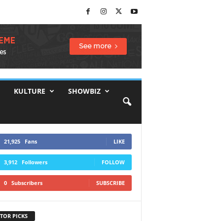
KULTURE
SHOWBIZ
21,925
Fans
LIKE
3,912
Followers
FOLLOW
0
Subscribers
SUBSCRIBE
TOR PICKS