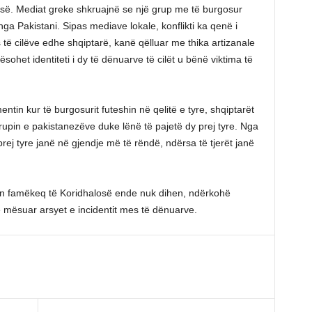
së. Mediat greke shkruajnë se një grup me të burgosur
a Pakistani. Sipas mediave lokale, konflikti ka qenë i
të cilëve edhe shqiptarë, kanë qëlluar me thika artizanale
het identiteti i dy të dënuarve të cilët u bënë viktima të
ntin kur të burgosurit futeshin në qelitë e tyre, shqiptarët
upin e pakistanezëve duke lënë të pajetë dy prej tyre. Nga
rej tyre janë në gjendje më të rëndë, ndërsa të tjerët janë
n famëkeq të Koridhalosë ende nuk dihen, ndërkohë
ë mësuar arsyet e incidentit mes të dënuarve.