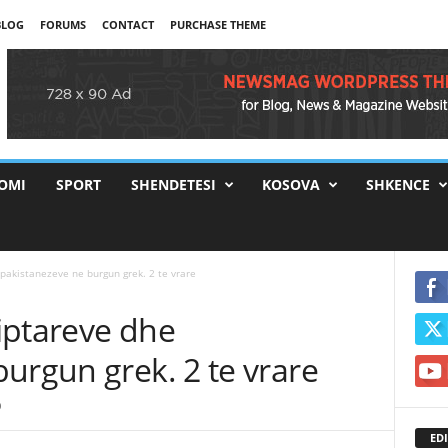
BLOG
FORUMS
CONTACT
PURCHASE THEME
OMI
SPORT
SHENDETESI
KOSOVA
SHKENCE
pakistanezeve ne burgun grek. 2 te vrare
iptareve dhe
urgun grek. 2 te vrare
0
EDI