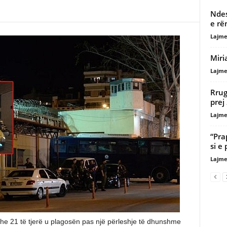
Ndes
e rë
Lajme
Miri
Lajme
Rrug
prej
Lajme
“Pra
si e
Lajme
e 21 të tjerë u plagosën pas një përleshje të dhunshme