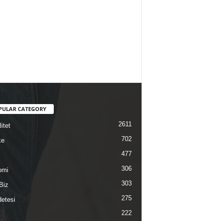
PULAR CATEGORY
2611
itet
702
ke
477
306
omi
303
Biz
275
etesi
222