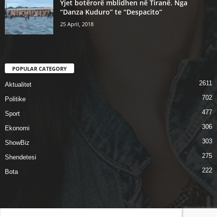
Yjet botërorë mblidhen në Tiranë. Nga
“Danza Kuduro” te “Despacito”
25 April, 2018
POPULAR CATEGORY
2611
Aktualitet
702
Politike
477
Sport
306
Ekonomi
303
ShowBiz
275
Shendetesi
222
Bota