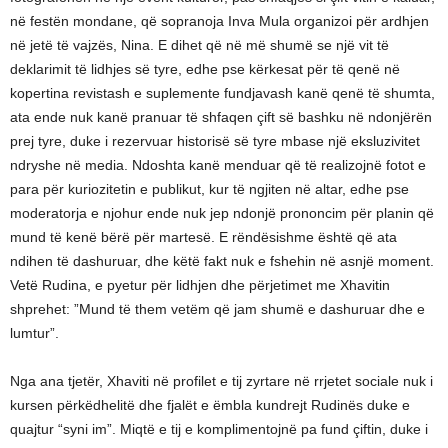
në festën mondane, që sopranoja Inva Mula organizoi për ardhjen
në jetë të vajzës, Nina. E dihet që në më shumë se një vit të
deklarimit të lidhjes së tyre, edhe pse kërkesat për të qenë në
kopertina revistash e suplemente fundjavash kanë qenë të shumta,
ata ende nuk kanë pranuar të shfaqen çift së bashku në ndonjërën
prej tyre, duke i rezervuar historisë së tyre mbase një eksluzivitet
ndryshe në media. Ndoshta kanë menduar që të realizojnë fotot e
para për kuriozitetin e publikut, kur të ngjiten në altar, edhe pse
moderatorja e njohur ende nuk jep ndonjë prononcim për planin që
mund të kenë bërë për martesë. E rëndësishme është që ata
ndihen të dashuruar, dhe këtë fakt nuk e fshehin në asnjë moment.
Vetë Rudina, e pyetur për lidhjen dhe përjetimet me Xhavitin
shprehet: ”Mund të them vetëm që jam shumë e dashuruar dhe e
lumtur”.
Nga ana tjetër, Xhaviti në profilet e tij zyrtare në rrjetet sociale nuk i
kursen përkëdhelitë dhe fjalët e ëmbla kundrejt Rudinës duke e
quajtur “syni im”. Miqtë e tij e komplimentojnë pa fund çiftin, duke i