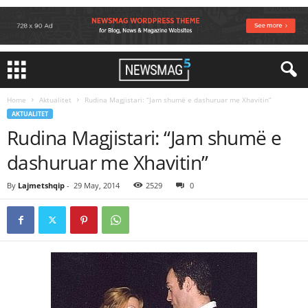
Home
Aktualitet
Rudina Magjistari: “Jam shumë e dashuruar me Xhavitin”
AKTUALITET
Rudina Magjistari: “Jam shumë e
dashuruar me Xhavitin”
By
Lajmetshqip
-
29 May, 2014
2529
0