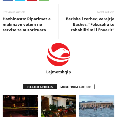
Previous article
Next article
Haxhinasto: Riparimet e
Berisha i terheq verejtje
makinave vetem ne
Bashes: “Fokusohu te
servise te autorizuara
rahabilitimi i Enverit”
Lajmetshqip
RELATED ARTICLES
MORE FROM AUTHOR