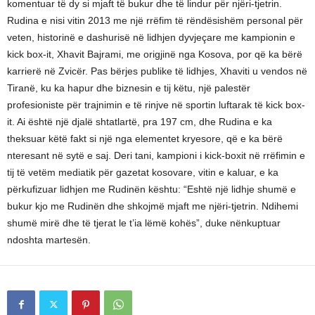
komentuar të dy si mjaft të bukur dhe të lindur për njëri-tjetrin.
Rudina e nisi vitin 2013 me një rrëfim të rëndësishëm personal për
veten, historinë e dashurisë në lidhjen dyvjeçare me kampionin e
kick box-it, Xhavit Bajrami, me origjinë nga Kosova, por që ka bërë
karrierë në Zvicër. Pas bërjes publike të lidhjes, Xhaviti u vendos në
Tiranë, ku ka hapur dhe biznesin e tij këtu, një palestër
profesioniste për trajnimin e të rinjve në sportin luftarak të kick box-
it. Ai është një djalë shtatlartë, pra 197 cm, dhe Rudina e ka
theksuar këtë fakt si një nga elementet kryesore, që e ka bërë
nteresant në sytë e saj. Deri tani, kampioni i kick-boxit në rrëfimin e
tij të vetëm mediatik për gazetat kosovare, vitin e kaluar, e ka
përkufizuar lidhjen me Rudinën kështu: “Eshtë një lidhje shumë e
bukur kjo me Rudinën dhe shkojmë mjaft me njëri-tjetrin. Ndihemi
shumë mirë dhe të tjerat le t’ia lëmë kohës”, duke nënkuptuar
ndoshta martesën.