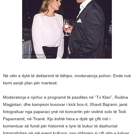
Në vitin e dytë të deklarimit të lidhjes, moderatorja pohon: Ende nuk
kemi asnjë plan për martesë.
Moderatorja e njohur e programit të pasdites në “Tv Klan”, Rudina
Magjistari, dhe kampioni kosovar i kick box-it, Xhavit Bajrami, janë
fotografuar nga paparaci ynë në koncertin për violinë solo të Tedi
Papavramit, në Tiranë. Kjo është hera e dytë që çifti më i
komentuar së fundi për historinë e tyre të bukur të dashurisë
fotografohen në një event kulturor, pas shfaqjes si çift vitin e kaluar,