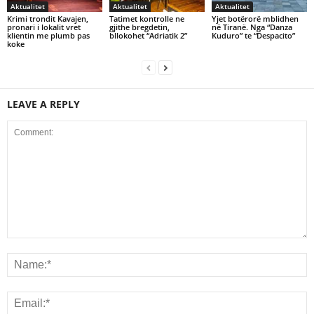
Aktualitet
Aktualitet
Aktualitet
Krimi trondit Kavajen,
Tatimet kontrolle ne
Yjet botërorë mblidhen
pronari i lokalit vret
gjithe bregdetin,
në Tiranë. Nga “Danza
klientin me plumb pas
bllokohet “Adriatik 2”
Kuduro” te “Despacito”
koke
LEAVE A REPLY